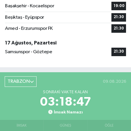
Başakşehir - Kocaelispor
19:00
Beşiktaş - Eyüpspor
21:30
Amed - Erzurumspor FK
21:30
17 Ağustos, Pazartesi
Samsunspor - Göztepe
21:30
TRABZON
09.08.2026
SONRAKI VAKTE KALAN
03:18:47
İmsak Namazı
İMSAK
GÜNEŞ
ÖĞLE