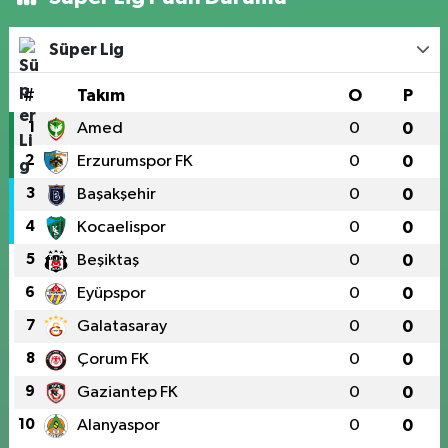
Süper Lig
#
Takım
O
P
1
Amed
0
0
2
Erzurumspor FK
0
0
3
Başakşehir
0
0
4
Kocaelispor
0
0
5
Beşiktaş
0
0
6
Eyüpspor
0
0
7
Galatasaray
0
0
8
Çorum FK
0
0
9
Gaziantep FK
0
0
10
Alanyaspor
0
0