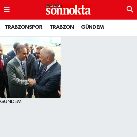
BÖLGESEL
Hava Durumu
TRABZONSPOR
TRABZON
GÜNDEM
EĞİTİM
Trafik Durumu
EKONOMİ
Süper Lig Puan Durumu ve Fikstür
GENEL
Tüm Manşetler
GÜNDEM
Son Dakika Haberleri
Kültür sanat
Haber Arşivi
GÜNDEM
MAGAZİN
SAĞLIK