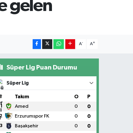
e gelen
-
+
A
A
Süper Lig Puan Durumu
Süper Lig
#
Takım
O
P
1
Amed
0
0
2
Erzurumspor FK
0
0
3
Başakşehir
0
0