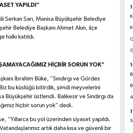
ASET YAPILDI”
1
K
kili Serkan Sarı, Manisa Büyükşehir Belediye
şehir Belediye Başkanı Ahmet Akın, ilçe
K
 halkı katıldı.
G
G
AŞAMAYACAĞIMIZ HİÇBİR SORUN YOK”
1
B
kanı İbrahim Büke, “Sındırgı ve Gördes
B
 Biz bu küslüğü bitirdik, şimdi meyvelerini
sa Büyükşehir üstlendi. Balıkesir ve Sındırgı da
A
ımız hiçbir sorun yok” dedi.
1
e, “Yıllarca bu yol üzerinden siyaset yapıldı.
S
atandaşlarımız artık daha kısa ve güvenli bir