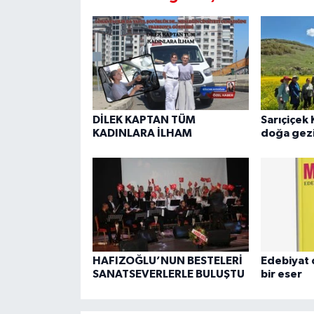
DİLEK KAPTAN TÜM
Sarıçiçek 
KADINLARA İLHAM
doğa gezi
HAFIZOĞLU’NUN BESTELERİ
Edebiyat 
SANATSEVERLERLE BULUŞTU
bir eser