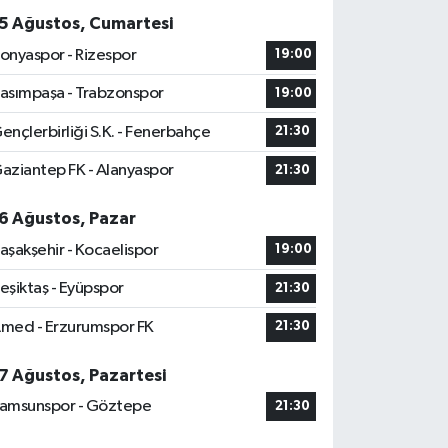
5 Ağustos, Cumartesi
onyaspor - Rizespor
19:00
asımpaşa - Trabzonspor
19:00
ençlerbirliği S.K. - Fenerbahçe
21:30
aziantep FK - Alanyaspor
21:30
6 Ağustos, Pazar
aşakşehir - Kocaelispor
19:00
eşiktaş - Eyüpspor
21:30
med - Erzurumspor FK
21:30
7 Ağustos, Pazartesi
amsunspor - Göztepe
21:30