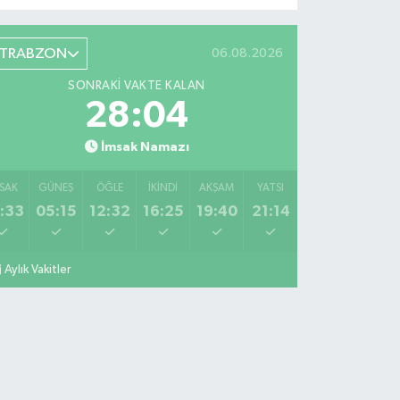
TRABZON
06.08.2026
SONRAKI VAKTE KALAN
28:03
İmsak Namazı
SAK
GÜNEŞ
ÖĞLE
İKINDI
AKŞAM
YATSI
:33
05:15
12:32
16:25
19:40
21:14
Aylık Vakitler