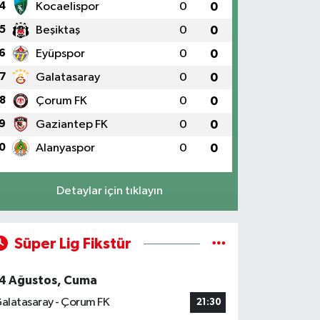
4
Kocaelispor
0
0
5
Beşiktaş
0
0
6
Eyüpspor
0
0
7
Galatasaray
0
0
8
Çorum FK
0
0
9
Gaziantep FK
0
0
0
Alanyaspor
0
0
Detaylar için tıklayın
Süper Lig Fikstür
4 Ağustos, Cuma
alatasaray - Çorum FK
21:30