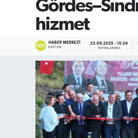
Gördes–Sındır
SİYASET
hizmet
Teknoloji
TRABZON
HABER MERKEZI
23.09.2025 - 15:24
EDITÖR
YAYINLANMA
TRABZONSPOR
Yaşam