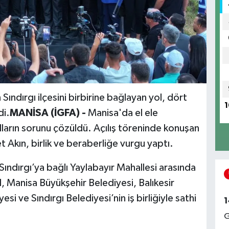
 Sındırgı ilçesini birbirine bağlayan yol, dört
1
di.
MANİSA (İGFA) -
Manisa'da el ele
lların sorunu çözüldü. Açılış töreninde konuşan
Akın, birlik ve beraberliğe vurgu yaptı.
Sındırgı’ya bağlı Yaylabayır Mahallesi arasında
ol, Manisa Büyükşehir Belediyesi, Balıkesir
i ve Sındırgı Belediyesi’nin iş birliğiyle sathi
1
G