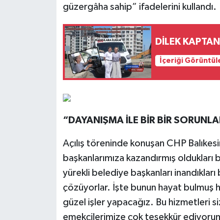
güzergâha sahip” ifadelerini kullandı.
İçeriği Görüntül
“DAYANIŞMA İLE BİR BİR SORUNL
Açılış töreninde konuşan CHP Balıkesir
başkanlarımıza kazandırmış oldukları 
yürekli belediye başkanları inandıkları 
çözüyorlar. İşte bunun hayat bulmuş h
güzel işler yapacağız. Bu hizmetleri s
emekçilerimize çok teşekkür ediyorum”