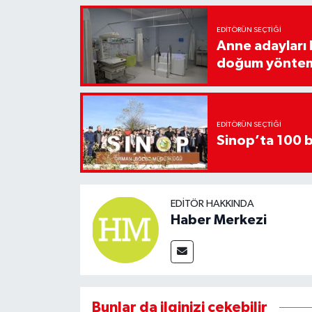
EDITÖRÜN SEÇTIĞI
Anne adayları b
doğum yönte
EDITÖRÜN SEÇTIĞI
Sinop’ta 100 b
EDITÖR HAKKINDA
Haber Merkezi
Bunlar da ilginizi çekebilir