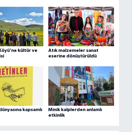
Köyü’ne kültür ve
Atık malzemeler sanat
si
eserine dönüştürüldü
dünyasına kapsamlı
Minik kalplerden anlamlı
etkinlik