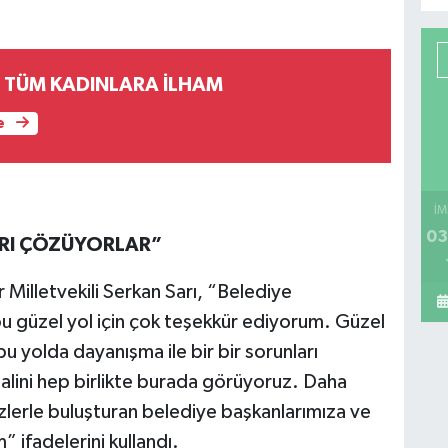
DİLEK KAPTAN TÜM KADINLARA İLHAM
e
İM
03
ARI ÇÖZÜYORLAR”
 Milletvekili Serkan Sarı, “Belediye
bu güzel yol için çok teşekkür ediyorum. Güzel
bu yolda dayanışma ile bir bir sorunları
alini hep birlikte burada görüyoruz. Daha
izlerle buluşturan belediye başkanlarımıza ve
 ifadelerini kullandı.