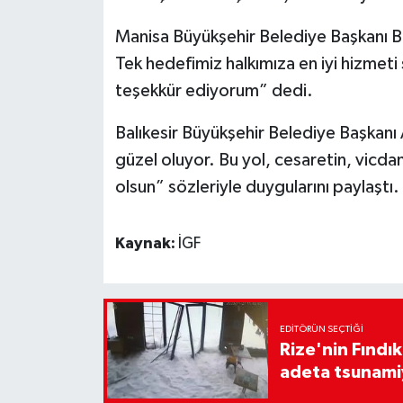
Manisa Büyükşehir Belediye Başkanı Be
Tek hedefimiz halkımıza en iyi hizme
teşekkür ediyorum” dedi.
Balıkesir Büyükşehir Belediye Başkanı 
güzel oluyor. Bu yol, cesaretin, vicdan
olsun” sözleriyle duygularını paylaştı.
Kaynak:
İGF
EDITÖRÜN SEÇTIĞI
Rize'nin Fındık
adeta tsunami