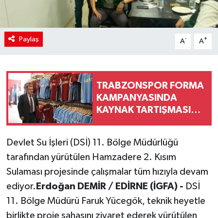
Paylaş
-
+
A
A
TRABZONSPOR FORMA
KAMPANYASINDA
KAYNAK TARTIŞMASINA
RESMÎ AÇIKLAMA
Devlet Su İşleri (DSİ) 11. Bölge Müdürlüğü
tarafından yürütülen Hamzadere 2. Kısım
Sulaması projesinde çalışmalar tüm hızıyla devam
ediyor.
Erdoğan DEMİR / EDİRNE (İGFA) -
DSİ
11. Bölge Müdürü Faruk Yücegök, teknik heyetle
birlikte proje sahasını ziyaret ederek yürütülen