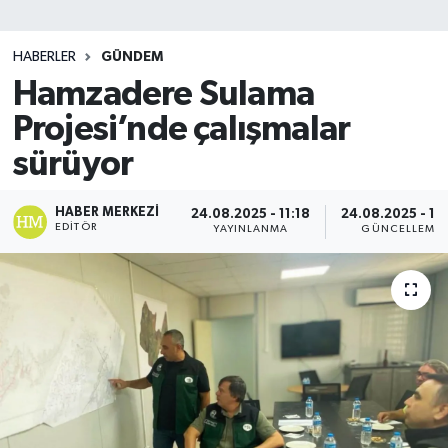
SİYASET
HABERLER
GÜNDEM
Hamzadere Sulama
Teknoloji
Projesi’nde çalışmalar
TRABZON
sürüyor
TRABZONSPOR
HABER MERKEZI
24.08.2025 - 11:18
24.08.2025 - 11
EDITÖR
YAYINLANMA
GÜNCELLEME
Yaşam