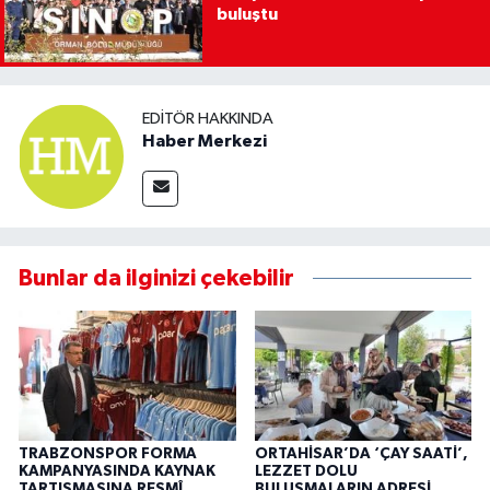
buluştu
EDITÖR HAKKINDA
Haber Merkezi
Bunlar da ilginizi çekebilir
TRABZONSPOR FORMA
ORTAHİSAR’DA ‘ÇAY SAATİ’,
KAMPANYASINDA KAYNAK
LEZZET DOLU
TARTIŞMASINA RESMÎ
BULUŞMALARIN ADRESİ