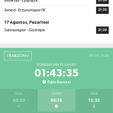
Beşiktaş - Eyüpspor
21:30
Amed - Erzurumspor FK
21:30
17 Ağustos, Pazartesi
Samsunspor - Göztepe
21:30
TRABZON
06.08.2026
SONRAKI VAKTE KALAN
01:43:34
Öğle Namazı
İMSAK
GÜNEŞ
ÖĞLE
03:33
05:15
12:32