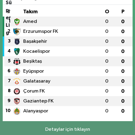
#
Takım
O
P
1
Amed
0
0
2
Erzurumspor FK
0
0
3
Başakşehir
0
0
4
Kocaelispor
0
0
5
Beşiktaş
0
0
6
Eyüpspor
0
0
7
Galatasaray
0
0
8
Çorum FK
0
0
9
Gaziantep FK
0
0
10
Alanyaspor
0
0
Detaylar için tıklayın