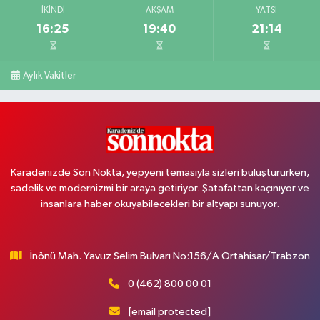
İKINDI
AKŞAM
YATSI
16:25
19:40
21:14
Aylık Vakitler
Karadenizde Son Nokta, yepyeni temasıyla sizleri buluştururken,
sadelik ve modernizmi bir araya getiriyor. Şatafattan kaçınıyor ve
insanlara haber okuyabilecekleri bir altyapı sunuyor.
İnönü Mah. Yavuz Selim Bulvarı No:156/A Ortahisar/Trabzon
0 (462) 800 00 01
[email protected]