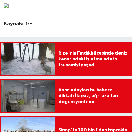
Kaynak:
İGF
Rize'nin Fındıklı ilçesinde deniz
kenarındaki işletme adeta
tsunamiyi yaşadı
Anne adayları bu habere
dikkat: İlaçsız, ağrı azaltan
doğum yöntemi
Sinop’ta 100 bin fidan toprakla