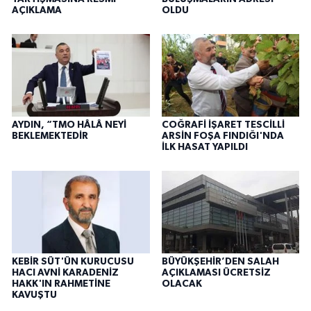
AÇIKLAMA
OLDU
AYDIN, “TMO HÂLÂ NEYİ
COĞRAFİ İŞARET TESCİLLİ
BEKLEMEKTEDİR
ARSİN FOŞA FINDIĞI'NDA
İLK HASAT YAPILDI
KEBİR SÜT'ÜN KURUCUSU
BÜYÜKŞEHİR’DEN SALAH
HACI AVNİ KARADENİZ
AÇIKLAMASI ÜCRETSİZ
HAKK'IN RAHMETİNE
OLACAK
KAVUŞTU