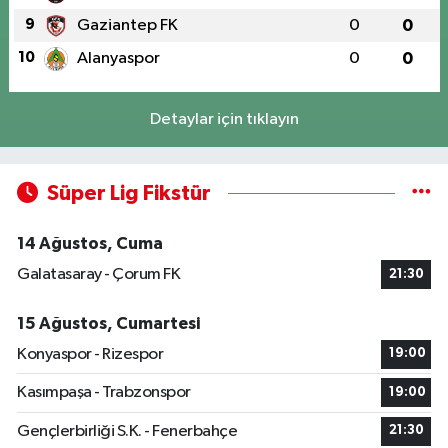
9
Gaziantep FK
0
0
10
Alanyaspor
0
0
Detaylar için tıklayın
Süper Lig Fikstür
14 Ağustos, Cuma
Galatasaray - Çorum FK
21:30
15 Ağustos, Cumartesi
Konyaspor - Rizespor
19:00
Kasımpaşa - Trabzonspor
19:00
Gençlerbirliği S.K. - Fenerbahçe
21:30