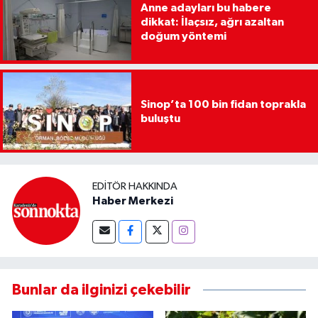
Anne adayları bu habere
dikkat: İlaçsız, ağrı azaltan
doğum yöntemi
Sinop’ta 100 bin fidan toprakla
buluştu
EDITÖR HAKKINDA
Haber Merkezi
Bunlar da ilginizi çekebilir