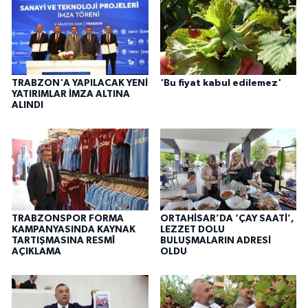
TRABZON'A YAPILACAK YENİ
'Bu fiyat kabul edilemez'
YATIRIMLAR İMZA ALTINA
ALINDI
TRABZONSPOR FORMA
ORTAHİSAR’DA ‘ÇAY SAATİ’,
KAMPANYASINDA KAYNAK
LEZZET DOLU
TARTIŞMASINA RESMÎ
BULUŞMALARIN ADRESİ
AÇIKLAMA
OLDU