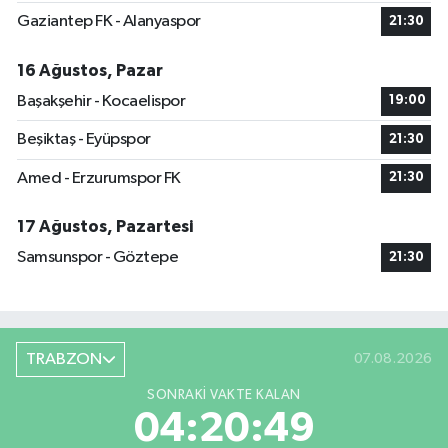
Gaziantep FK - Alanyaspor
21:30
16 Ağustos, Pazar
Başakşehir - Kocaelispor
19:00
Beşiktaş - Eyüpspor
21:30
Amed - Erzurumspor FK
21:30
17 Ağustos, Pazartesi
Samsunspor - Göztepe
21:30
TRABZON
07.08.2026
SONRAKI VAKTE KALAN
04:20:48