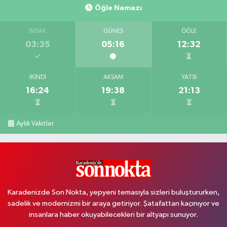
Öğle Namazı
İMSAK
GÜNEŞ
ÖĞLE
03:35
05:16
12:32
İKINDI
AKŞAM
YATSI
16:24
19:38
21:13
Aylık Vakitler
Karadenizde Son Nokta, yepyeni temasıyla sizleri buluştururken,
sadelik ve modernizmi bir araya getiriyor. Şatafattan kaçınıyor ve
insanlara haber okuyabilecekleri bir altyapı sunuyor.