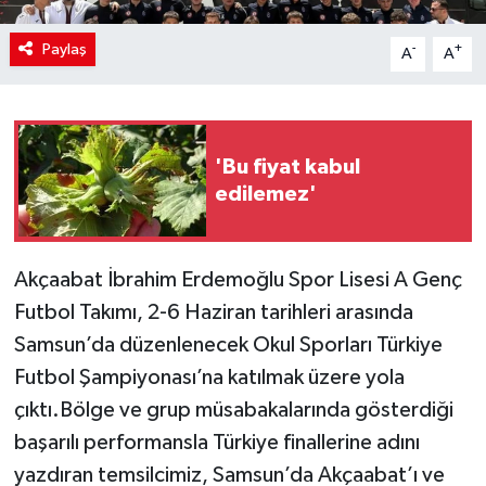
Paylaş
-
+
A
A
'Bu fiyat kabul
edilemez'
Akçaabat İbrahim Erdemoğlu Spor Lisesi A Genç
Futbol Takımı, 2-6 Haziran tarihleri arasında
Samsun’da düzenlenecek Okul Sporları Türkiye
Futbol Şampiyonası’na katılmak üzere yola
çıktı.Bölge ve grup müsabakalarında gösterdiği
başarılı performansla Türkiye finallerine adını
yazdıran temsilcimiz, Samsun’da Akçaabat’ı ve