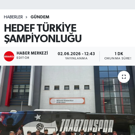
SİYASET
HABERLER
GÜNDEM
HEDEF TÜRKİYE
Teknoloji
ŞAMPİYONLUĞU
TRABZON
HABER MERKEZI
02.06.2026 - 12:43
1 DK
TRABZONSPOR
EDITÖR
YAYINLANMA
OKUNMA SÜRESI
Yaşam