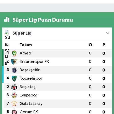
Süper Lig Puan Durumu
Süper Lig
#
Takım
O
P
1
Amed
0
0
2
Erzurumspor FK
0
0
3
Başakşehir
0
0
4
Kocaelispor
0
0
5
Beşiktaş
0
0
6
Eyüpspor
0
0
7
Galatasaray
0
0
8
Çorum FK
0
0