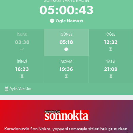
SONRAKI VAKTE KALAN
05:00:43
Öğle Namazı
İMSAK
GÜNEŞ
ÖĞLE
03:38
05:18
12:32
İKINDI
AKŞAM
YATSI
16:23
19:36
21:09
Aylık Vakitler
Karadenizde Son Nokta, yepyeni temasıyla sizleri buluştururken,