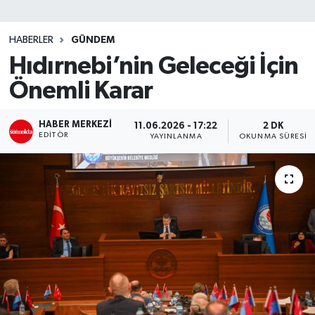
SİYASET
HABERLER
GÜNDEM
Hıdırnebi’nin Geleceği İçin
Teknoloji
Önemli Karar
TRABZON
HABER MERKEZI
11.06.2026 - 17:22
2 DK
TRABZONSPOR
EDITÖR
YAYINLANMA
OKUNMA SÜRESI
Yaşam