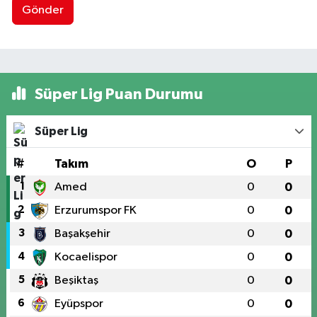
Gönder
Süper Lig Puan Durumu
Süper Lig
#
Takım
O
P
1
Amed
0
0
2
Erzurumspor FK
0
0
3
Başakşehir
0
0
4
Kocaelispor
0
0
5
Beşiktaş
0
0
6
Eyüpspor
0
0