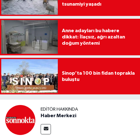
tsunamiyi yaşadı
Anne adayları bu habere
dikkat: İlaçsız, ağrı azaltan
doğum yöntemi
Sinop’ta 100 bin fidan toprakla
buluştu
EDITÖR HAKKINDA
Haber Merkezi