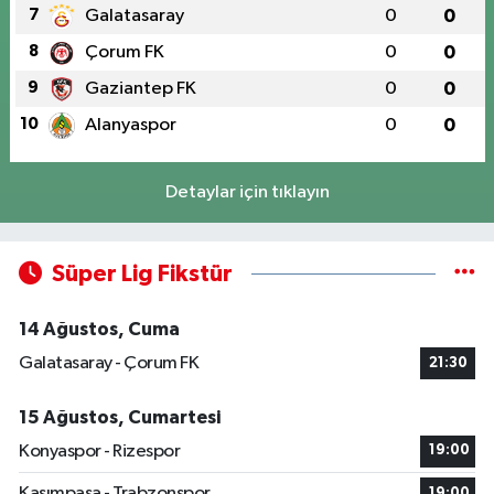
7
Galatasaray
0
0
8
Çorum FK
0
0
9
Gaziantep FK
0
0
10
Alanyaspor
0
0
Detaylar için tıklayın
Süper Lig Fikstür
14 Ağustos, Cuma
Galatasaray - Çorum FK
21:30
15 Ağustos, Cumartesi
Konyaspor - Rizespor
19:00
Kasımpaşa - Trabzonspor
19:00