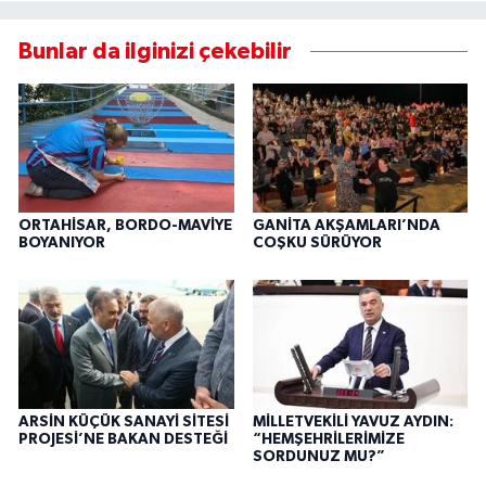
Bunlar da ilginizi çekebilir
ORTAHİSAR, BORDO-MAVİYE
GANİTA AKŞAMLARI’NDA
BOYANIYOR
COŞKU SÜRÜYOR
ARSİN KÜÇÜK SANAYİ SİTESİ
MİLLETVEKİLİ YAVUZ AYDIN:
PROJESİ’NE BAKAN DESTEĞİ
“HEMŞEHRİLERİMİZE
SORDUNUZ MU?”