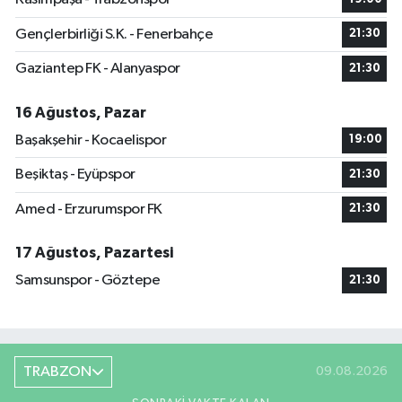
Gençlerbirliği S.K. - Fenerbahçe
21:30
Gaziantep FK - Alanyaspor
21:30
16 Ağustos, Pazar
Başakşehir - Kocaelispor
19:00
Beşiktaş - Eyüpspor
21:30
Amed - Erzurumspor FK
21:30
17 Ağustos, Pazartesi
Samsunspor - Göztepe
21:30
TRABZON
09.08.2026