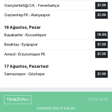
Gençlerbirliği S.K. - Fenerbahçe
21:30
Gaziantep FK - Alanyaspor
21:30
16 Ağustos, Pazar
Başakşehir - Kocaelispor
19:00
Beşiktaş - Eyüpspor
21:30
Amed - Erzurumspor FK
21:30
17 Ağustos, Pazartesi
Samsunspor - Göztepe
21:30
TRABZON
07.08.2026
SONRAKI VAKTE KALAN