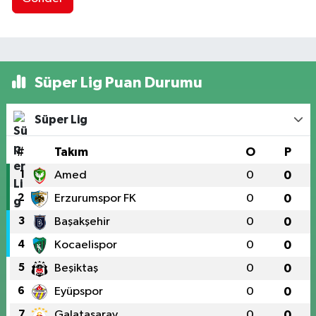
Süper Lig Puan Durumu
Süper Lig
#
Takım
O
P
1
Amed
0
0
2
Erzurumspor FK
0
0
3
Başakşehir
0
0
4
Kocaelispor
0
0
5
Beşiktaş
0
0
6
Eyüpspor
0
0
7
Galatasaray
0
0