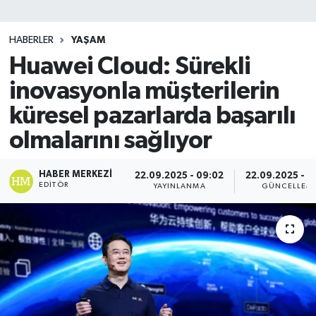
SİYASET
HABERLER
YAŞAM
Huawei Cloud: Sürekli
Teknoloji
inovasyonla müşterilerin
TRABZON
küresel pazarlarda başarılı
TRABZONSPOR
olmalarını sağlıyor
Yaşam
HABER MERKEZI
22.09.2025 - 09:02
22.09.2025 - 0
EDITÖR
YAYINLANMA
GÜNCELLEM