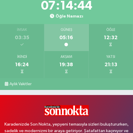
07:14:43
Öğle Namazı
İMSAK
GÜNEŞ
ÖĞLE
03:35
05:16
12:32
İKINDI
AKŞAM
YATSI
16:24
19:38
21:13
Aylık Vakitler
Karadenizde Son Nokta, yepyeni temasıyla sizleri buluştururken,
sadelik ve modernizmi bir araya getiriyor. Şatafattan kaçınıyor ve