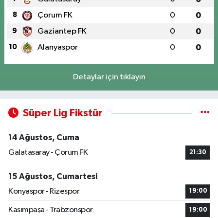
8
Çorum FK
0
0
9
Gaziantep FK
0
0
10
Alanyaspor
0
0
Detaylar için tıklayın
Süper Lig Fikstür
14 Ağustos, Cuma
Galatasaray - Çorum FK
21:30
15 Ağustos, Cumartesi
Konyaspor - Rizespor
19:00
Kasımpaşa - Trabzonspor
19:00