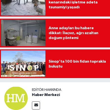
kenarındaki işletme adeta
tsunamiyi yaşadı
Anne adayları bu habere
dikkat: İlaçsız, ağrı azaltan
doğum yöntemi
Sinop’ta 100 bin fidan toprakla
buluştu
EDITÖR HAKKINDA
Haber Merkezi