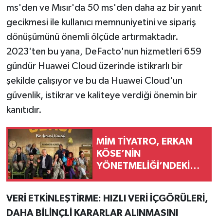
ms'den ve Mısır'da 50 ms'den daha az bir yanıt
gecikmesi ile kullanıcı memnuniyetini ve sipariş
dönüşümünü önemli ölçüde artırmaktadır.
2023'ten bu yana, DeFacto'nun hizmetleri 659
gündür Huawei Cloud üzerinde istikrarlı bir
şekilde çalışıyor ve bu da Huawei Cloud'un
güvenlik, istikrar ve kaliteye verdiği önemin bir
kanıtıdır.
MİM TİYATRO, ERKAN
KÖSE’NİN
YÖNETMELİĞİ’NDEKİ
“BEKLEME ODASI”
OYUNU İLE
VERİ ETKİNLEŞTİRME: HIZLI VERİ İÇGÖRÜLERİ,
DAHA BİLİNÇLİ KARARLAR ALINMASINI