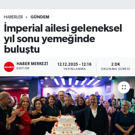
SİYASET
HABERLER
GÜNDEM
İmperial ailesi geleneksel
Teknoloji
yıl sonu yemeğinde
TRABZON
buluştu
TRABZONSPOR
HABER MERKEZI
12.12.2025 - 12:16
2 DK
EDITÖR
YAYINLANMA
OKUNMA SÜRESI
Yaşam