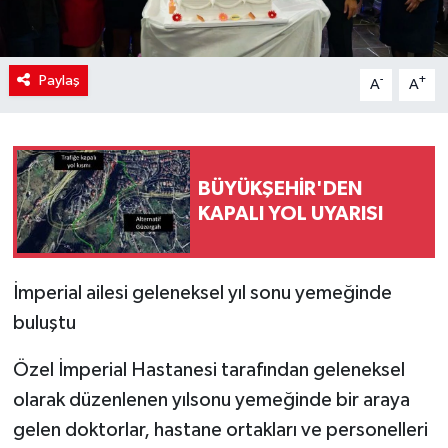
Paylaş
-
+
A
A
BÜYÜKŞEHİR'DEN
KAPALI YOL UYARISI
İmperial ailesi geleneksel yıl sonu yemeğinde
buluştu
Özel İmperial Hastanesi tarafından geleneksel
olarak düzenlenen yılsonu yemeğinde bir araya
gelen doktorlar, hastane ortakları ve personelleri