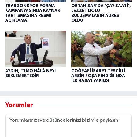
TRABZONSPOR FORMA
ORTAHİSAR’DA ‘ÇAY SAATİ’,
KAMPANYASINDA KAYNAK
LEZZET DOLU
TARTIŞMASINA RESMÎ
BULUŞMALARIN ADRESİ
AÇIKLAMA
OLDU
AYDIN, “TMO HÂLÂ NEYİ
COĞRAFİ İŞARET TESCİLLİ
BEKLEMEKTEDİR
ARSİN FOŞA FINDIĞI'NDA
İLK HASAT YAPILDI
Yorumlar