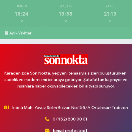
İKINDI
AKŞAM
YATSI
16:24
19:38
21:13
Aylık Vakitler
Karadenizde Son Nokta, yepyeni temasıyla sizleri buluştururken,
sadelik ve modernizmi bir araya getiriyor. Şatafattan kaçınıyor ve
insanlara haber okuyabilecekleri bir altyapı sunuyor.
İnönü Mah. Yavuz Selim Bulvarı No:156/A Ortahisar/Trabzon
0 (462) 800 00 01
[email protected]