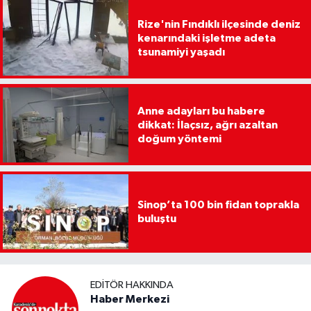
Rize'nin Fındıklı ilçesinde deniz
kenarındaki işletme adeta
tsunamiyi yaşadı
Anne adayları bu habere
dikkat: İlaçsız, ağrı azaltan
doğum yöntemi
Sinop’ta 100 bin fidan toprakla
buluştu
EDITÖR HAKKINDA
Haber Merkezi