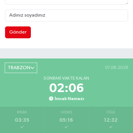
Gönder
TRABZON
07.08.2026
SONRAKI VAKTE KALAN
02:05
İmsak Namazı
İMSAK
GÜNEŞ
ÖĞLE
03:35
05:16
12:32