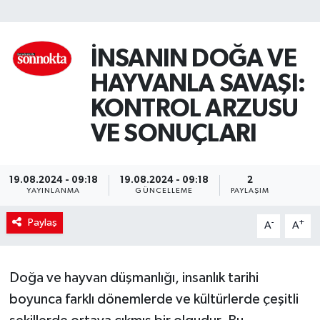
SİYASET
İNSANIN DOĞA VE
Teknoloji
HAYVANLA SAVAŞI:
TRABZON
KONTROL ARZUSU
VE SONUÇLARI
TRABZONSPOR
Yaşam
19.08.2024 - 09:18
19.08.2024 - 09:18
2
YAYINLANMA
GÜNCELLEME
PAYLAŞIM
Paylaş
-
+
A
A
Doğa ve hayvan düşmanlığı, insanlık tarihi
boyunca farklı dönemlerde ve kültürlerde çeşitli