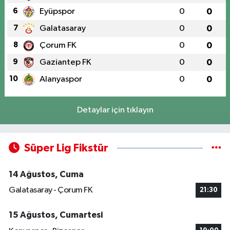
6
Eyüpspor
0
0
7
Galatasaray
0
0
8
Çorum FK
0
0
9
Gaziantep FK
0
0
10
Alanyaspor
0
0
Detaylar için tıklayın
Süper Lig Fikstür
14 Ağustos, Cuma
Galatasaray - Çorum FK
21:30
15 Ağustos, Cumartesi