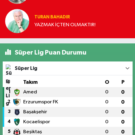
TURAN BAHADIR
YAZMAK İÇTEN OLMAKTIR!
Süper Lig Puan Durumu
Süper Lig
#
Takım
O
P
1
Amed
0
0
2
Erzurumspor FK
0
0
3
Başakşehir
0
0
4
Kocaelispor
0
0
5
Beşiktaş
0
0