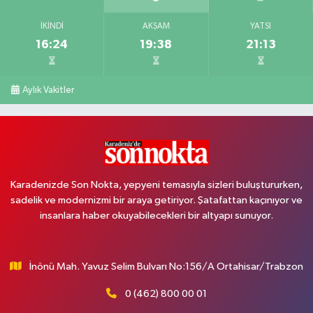
İKINDI
AKŞAM
YATSI
16:24
19:38
21:13
Aylık Vakitler
Karadenizde Son Nokta, yepyeni temasıyla sizleri buluştururken,
sadelik ve modernizmi bir araya getiriyor. Şatafattan kaçınıyor ve
insanlara haber okuyabilecekleri bir altyapı sunuyor.
İnönü Mah. Yavuz Selim Bulvarı No:156/A Ortahisar/Trabzon
0 (462) 800 00 01