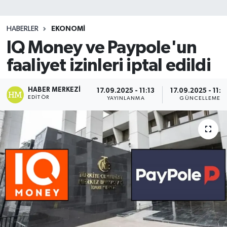
SİYASET
HABERLER
EKONOMİ
IQ Money ve Paypole'un
Teknoloji
faaliyet izinleri iptal edildi
TRABZON
HABER MERKEZI
17.09.2025 - 11:13
17.09.2025 - 11:3
TRABZONSPOR
EDITÖR
YAYINLANMA
GÜNCELLEME
Yaşam