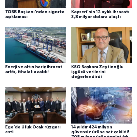
TOBB Başkanı'ndan sigorta
Kayseri’nin 12 aylık ihracatı
açıklaması
3,8 milyar dolara ulaştı
Enerji ve altın hariç ihracat
KSO Başkanı Zeytinoğlu
arttı, ithalat azaldı!
işgücü verilerini
değerlendirdi
Ege’de Ufuk Ocak rüzgarı
14 yıldır 424 milyon
esti
güvensiz ürüne set çekildi!