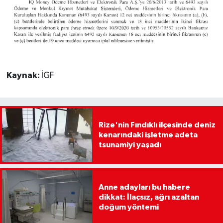
Kaynak:
İGF
Rize'nin Fındıklı ilçesinde deniz
kenarındaki işletme adeta
tsunamiyi yaşadı
Anne adayları bu habere
dikkat: İlaçsız, ağrı azaltan
doğum yöntemi