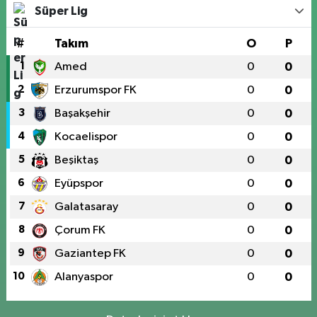
Süper Lig
#
Takım
O
P
1
Amed
0
0
2
Erzurumspor FK
0
0
3
Başakşehir
0
0
4
Kocaelispor
0
0
5
Beşiktaş
0
0
6
Eyüpspor
0
0
7
Galatasaray
0
0
8
Çorum FK
0
0
9
Gaziantep FK
0
0
10
Alanyaspor
0
0