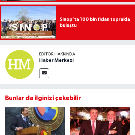
Sinop’ta 100 bin fidan toprakla
buluştu
EDITÖR HAKKINDA
Haber Merkezi
Bunlar da ilginizi çekebilir