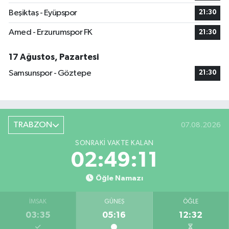
Beşiktaş - Eyüpspor
21:30
Amed - Erzurumspor FK
21:30
17 Ağustos, Pazartesi
Samsunspor - Göztepe
21:30
TRABZON
07.08.2026
SONRAKI VAKTE KALAN
02:49:10
Öğle Namazı
İMSAK
GÜNEŞ
ÖĞLE
03:35
05:16
12:32