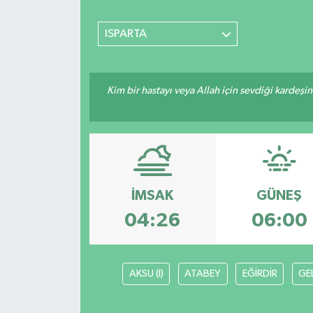
SİYASET
ISPARTA
Teknoloji
Kim bir hastayı veya Allah için sevdiği kardeşi
TRABZON
TRABZONSPOR
Yaşam
İMSAK
GÜNEŞ
04:26
06:00
AKSU (I)
ATABEY
EĞİRDİR
GE