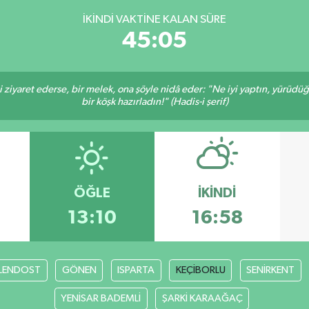
İKINDI VAKTINE KALAN SÜRE
45:04
ni ziyaret ederse, bir melek, ona şöyle nidâ eder: "Ne iyi yaptın, yürüdü
bir köşk hazırladın!" (Hadis-i şerif)
ÖĞLE
İKINDI
13:10
16:58
LENDOST
GÖNEN
ISPARTA
KEÇİBORLU
SENİRKENT
YENİSAR BADEMLİ
ŞARKİ KARAAĞAÇ