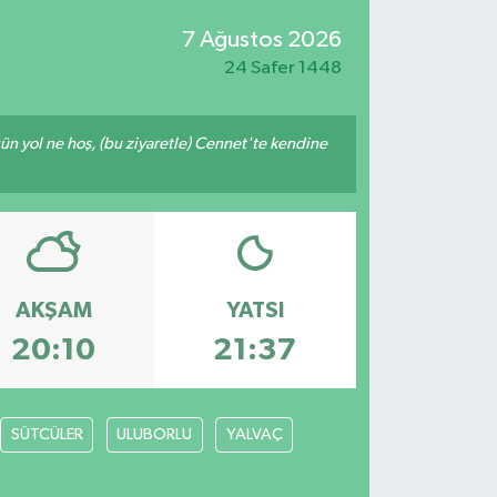
7 Ağustos 2026
24 Safer 1448
ğün yol ne hoş, (bu ziyaretle) Cennet'te kendine
AKŞAM
YATSI
20:10
21:37
SÜTCÜLER
ULUBORLU
YALVAÇ