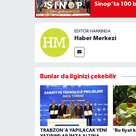
Sinop’ta 100 b
EDITÖR HAKKINDA
Haber Merkezi
Bunlar da ilginizi çekebilir
TRABZON'A YAPILACAK YENİ
'Bu fiyat 
YATIRIMLAR İMZA ALTINA