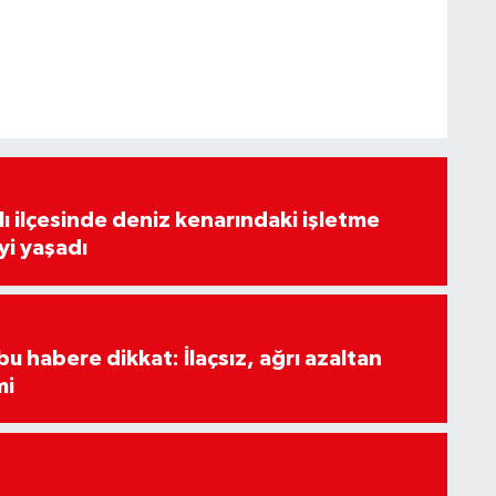
lı ilçesinde deniz kenarındaki işletme
yi yaşadı
u habere dikkat: İlaçsız, ağrı azaltan
mi