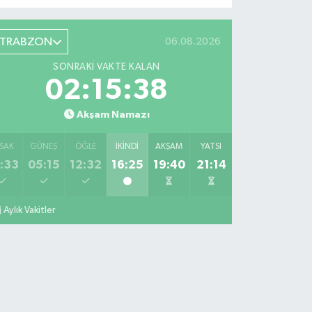
TRABZON
06.08.2026
SONRAKI VAKTE KALAN
02:15:36
Akşam Namazı
SAK
GÜNEŞ
ÖĞLE
İKINDI
AKŞAM
YATSI
:33
05:15
12:32
16:25
19:40
21:14
Aylık Vakitler