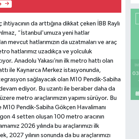
e
ç ihtiyacının da arttığına dikkat çeken İBB Raylı
yılmaz, “İstanbul'umuza yeni hatlar
lan mevcut hatlarımızın da uzatmaları ve araç
etro hatlarımız uzadıkça ve yolculuk
tıyor. Anadolu Yakası’nın ilk metro hattı olan
İM
tı ile Kaynarca Merkez istasyonunda,
03
tegrasyon sağlayacak olan M10 Pendik-Sabiha
devam ediyor. Bu uzantı ile beraber daha da
k üzere metro araçlarımızın yapımı sürüyor. Bu
e M10 Pendik-Sabiha Gökçen Havalimanı
agon 4 setten oluşan 100 metro aracının
mamız 2026 yılında bu araçlarımızı ilk
ek, 2027 yılının sonunda da bu araçlarımızı