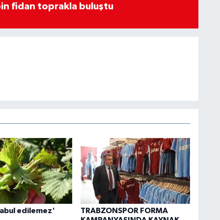
in fidan toprakla buluştu
kabul edilemez'
TRABZONSPOR FORMA
KAMPANYASINDA KAYNAK