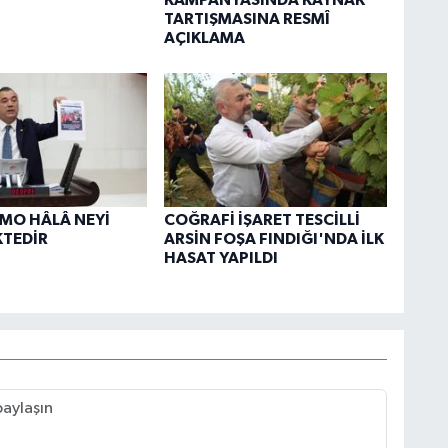
TARTIŞMASINA RESMÎ
AÇIKLAMA
TMO HÂLÂ NEYİ
COĞRAFİ İŞARET TESCİLLİ
KTEDİR
ARSİN FOŞA FINDIĞI'NDA İLK
HASAT YAPILDI