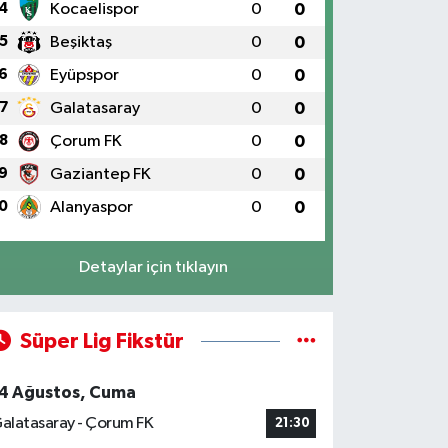
4
Kocaelispor
0
0
5
Beşiktaş
0
0
6
Eyüpspor
0
0
7
Galatasaray
0
0
8
Çorum FK
0
0
9
Gaziantep FK
0
0
0
Alanyaspor
0
0
Detaylar için tıklayın
Süper Lig Fikstür
4 Ağustos, Cuma
alatasaray - Çorum FK
21:30