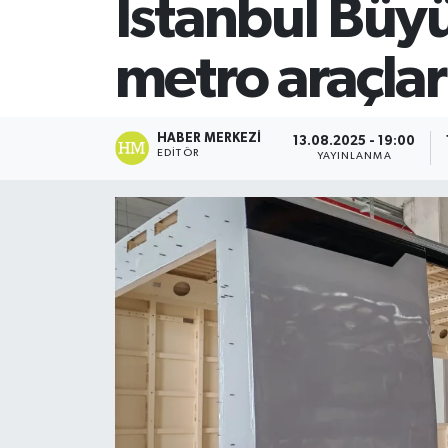
İstanbul Büy
SİYASET
metro araçlar
Teknoloji
TRABZON
HABER MERKEZI
13.08.2025 - 19:00
EDITÖR
YAYINLANMA
TRABZONSPOR
Yaşam