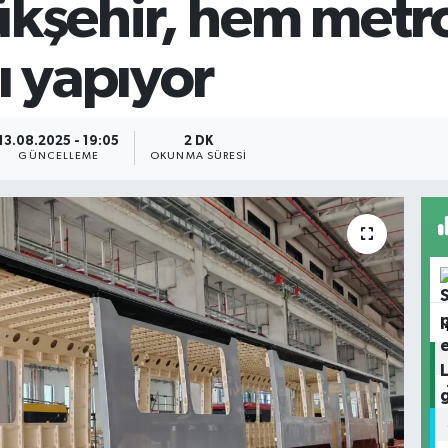
ükşehir, hem metro
ı yapıyor
13.08.2025 - 19:05
2 DK
GÜNCELLEME
OKUNMA SÜRESI