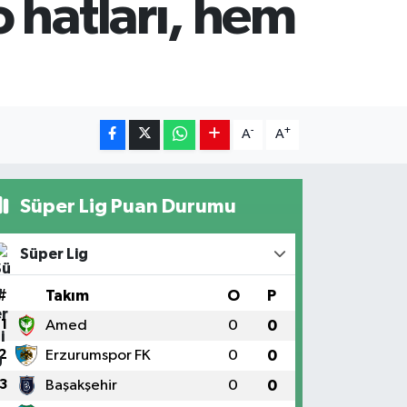
 hatları, hem
-
+
A
A
Süper Lig Puan Durumu
Süper Lig
#
Takım
O
P
1
Amed
0
0
2
Erzurumspor FK
0
0
3
Başakşehir
0
0