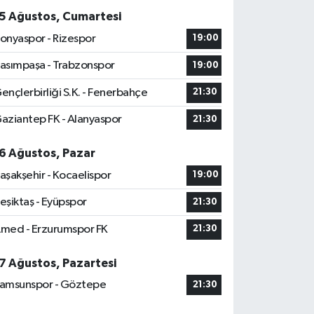
5 Ağustos, Cumartesi
onyaspor - Rizespor
19:00
asımpaşa - Trabzonspor
19:00
ençlerbirliği S.K. - Fenerbahçe
21:30
aziantep FK - Alanyaspor
21:30
6 Ağustos, Pazar
aşakşehir - Kocaelispor
19:00
eşiktaş - Eyüpspor
21:30
med - Erzurumspor FK
21:30
7 Ağustos, Pazartesi
amsunspor - Göztepe
21:30