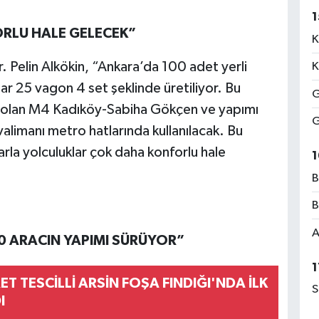
1
RLU HALE GELECEK”
K
. Pelin Alkökin, “Ankara’da 100 adet yerli
K
ar 25 vagon 4 set şeklinde üretiliyor. Bu
G
e olan M4 Kadıköy-Sabiha Gökçen ve yapımı
G
imanı metro hatlarında kullanılacak. Bu
rla yolculuklar çok daha konforlu hale
1
B
B
A
0 ARACIN YAPIMI SÜRÜYOR”
1
ET TESCİLLİ ARSİN FOŞA FINDIĞI'NDA İLK
S
I