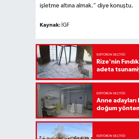
işletme altına almak.” diye konuştu.
Kaynak:
İGF
EDITÖRÜN SEÇTIĞI
Rize'nin Fındık
adeta tsunami
EDITÖRÜN SEÇTIĞI
Anne adayları b
doğum yönte
EDITÖRÜN SEÇTIĞI