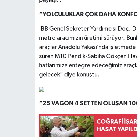
“YOLCULUKLAR ÇOK DAHA KONFO
İBB Genel Sekreter Yardımcısı Doç. Dr
metro aracımızın üretimi sürüyor. Bunl
araçlar Anadolu Yakası’nda işletmed
süren M10 Pendik-Sabiha Gökçen Haval
hatlarımıza entegre edeceğimiz araçla
gelecek” diye konuştu.
“25 VAGON 4 SETTEN OLUŞAN 10
COĞRAFİ İŞAR
HASAT YAPILD