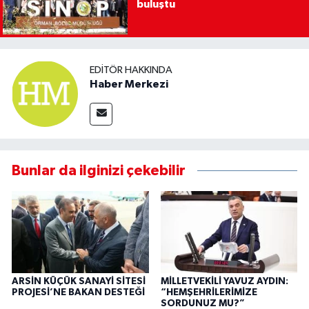
buluştu
EDITÖR HAKKINDA
Haber Merkezi
Bunlar da ilginizi çekebilir
ARSİN KÜÇÜK SANAYİ SİTESİ
MİLLETVEKİLİ YAVUZ AYDIN:
PROJESİ’NE BAKAN DESTEĞİ
“HEMŞEHRİLERİMİZE
SORDUNUZ MU?”