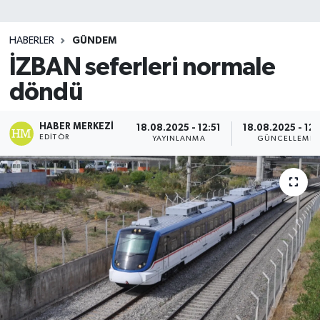
SİYASET
HABERLER
GÜNDEM
İZBAN seferleri normale
Teknoloji
döndü
TRABZON
HABER MERKEZI
18.08.2025 - 12:51
18.08.2025 - 12:
TRABZONSPOR
EDITÖR
YAYINLANMA
GÜNCELLEME
Yaşam