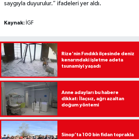
saygıyla duyurulur.” ifadeleri yer aldı.
Kaynak:
İGF
Rize'nin Fındıklı ilçesinde deniz
kenarındaki işletme adeta
tsunamiyi yaşadı
Anne adayları bu habere
dikkat: İlaçsız, ağrı azaltan
doğum yöntemi
Sinop’ta 100 bin fidan toprakla