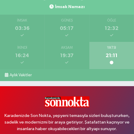
İmsak Namazı
İMSAK
GÜNEŞ
ÖĞLE
03:36
05:17
12:32
İKINDI
AKŞAM
YATSI
16:24
19:37
21:11
Aylık Vakitler
Karadenizde Son Nokta, yepyeni temasıyla sizleri buluştururken,
sadelik ve modernizmi bir araya getiriyor. Şatafattan kaçınıyor ve
insanlara haber okuyabilecekleri bir altyapı sunuyor.