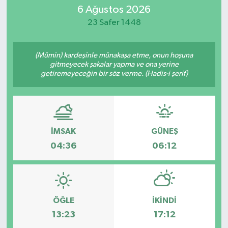
6 Ağustos 2026
SİYASET
23 Safer 1448
Teknoloji
(Mümin) kardeşinle münakaşa etme, onun hoşuna
gitmeyecek şakalar yapma ve ona yerine
TRABZON
getiremeyeceğin bir söz verme. (Hadis-i şerif)
TRABZONSPOR
Yaşam
İMSAK
GÜNEŞ
04:36
06:12
ÖĞLE
İKINDI
13:23
17:12