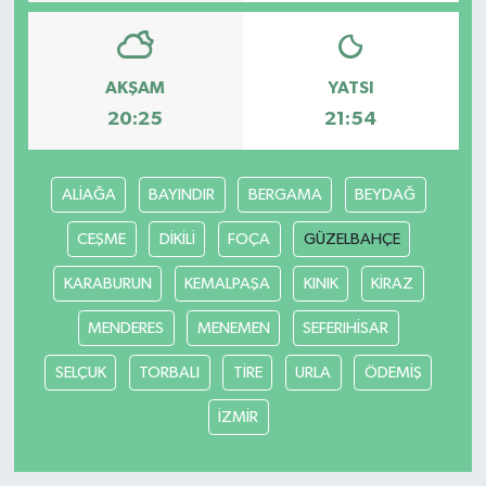
AKŞAM
YATSI
20:25
21:54
ALİAĞA
BAYINDIR
BERGAMA
BEYDAĞ
CEŞME
DİKİLİ
FOÇA
GÜZELBAHÇE
KARABURUN
KEMALPAŞA
KINIK
KİRAZ
MENDERES
MENEMEN
SEFERIHİSAR
SELÇUK
TORBALI
TİRE
URLA
ÖDEMİŞ
İZMİR