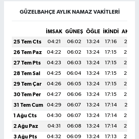
GÜZELBAHÇE AYLIK NAMAZ VAKITLERI
İMSAK
GÜNEŞ
ÖĞLE
İKINDI
AKŞA
25 Tem Cts
04:21
06:02
13:24
17:16
20:37
26 Tem Paz
04:22
06:02
13:24
17:15
20:36
27 Tem Pts
04:23
06:03
13:24
17:15
20:35
28 Tem Sal
04:25
06:04
13:24
17:15
20:34
29 Tem Çar
04:26
06:05
13:24
17:15
20:33
30 Tem Per
04:27
06:06
13:24
17:15
20:32
31 Tem Cum
04:29
06:07
13:24
17:14
20:31
1 Ağu Cts
04:30
06:07
13:24
17:14
20:30
2 Ağu Paz
04:31
06:08
13:24
17:14
20:29
3 Ağu Pts
04:32
06:09
13:24
17:13
20:28