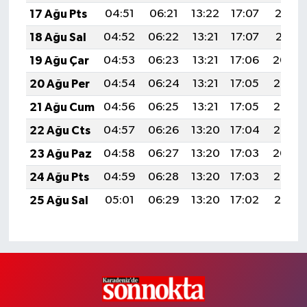
17 Ağu Pts
04:51
06:21
13:22
17:07
20:12
18 Ağu Sal
04:52
06:22
13:21
17:07
20:11
19 Ağu Çar
04:53
06:23
13:21
17:06
20:09
20 Ağu Per
04:54
06:24
13:21
17:05
20:08
21 Ağu Cum
04:56
06:25
13:21
17:05
20:06
22 Ağu Cts
04:57
06:26
13:20
17:04
20:05
23 Ağu Paz
04:58
06:27
13:20
17:03
20:04
24 Ağu Pts
04:59
06:28
13:20
17:03
20:02
25 Ağu Sal
05:01
06:29
13:20
17:02
20:01