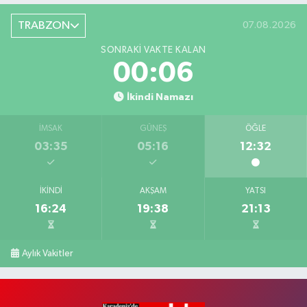
TRABZON
07.08.2026
SONRAKI VAKTE KALAN
00:06
İkindi Namazı
İMSAK
GÜNEŞ
ÖĞLE
03:35
05:16
12:32
İKINDI
AKŞAM
YATSI
16:24
19:38
21:13
Aylık Vakitler