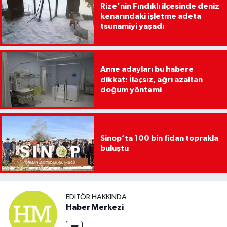
Rize'nin Fındıklı ilçesinde deniz
kenarındaki işletme adeta
tsunamiyi yaşadı
Anne adayları bu habere
dikkat: İlaçsız, ağrı azaltan
doğum yöntemi
Sinop’ta 100 bin fidan toprakla
buluştu
EDITÖR HAKKINDA
Haber Merkezi