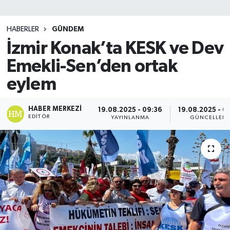
SİYASET
HABERLER
GÜNDEM
İzmir Konak’ta KESK ve Dev
Teknoloji
Emekli-Sen’den ortak
TRABZON
eylem
TRABZONSPOR
HABER MERKEZI
19.08.2025 - 09:36
19.08.2025 - 0
EDITÖR
YAYINLANMA
GÜNCELLEM
Yaşam