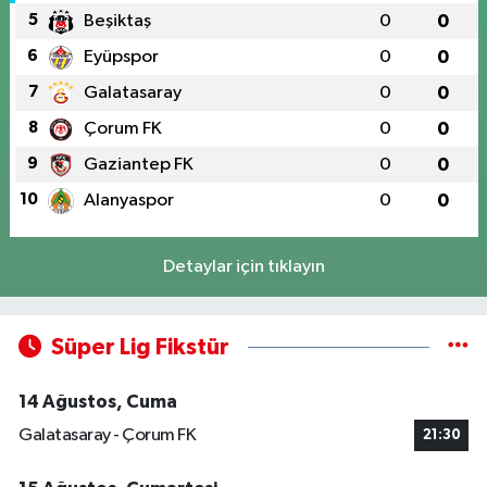
5
Beşiktaş
0
0
6
Eyüpspor
0
0
7
Galatasaray
0
0
8
Çorum FK
0
0
9
Gaziantep FK
0
0
10
Alanyaspor
0
0
Detaylar için tıklayın
Süper Lig Fikstür
14 Ağustos, Cuma
Galatasaray - Çorum FK
21:30