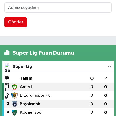
Gönder
Süper Lig Puan Durumu
Süper Lig
#
Takım
O
P
1
Amed
0
0
2
Erzurumspor FK
0
0
3
Başakşehir
0
0
4
Kocaelispor
0
0