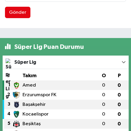
Gönder
Süper Lig Puan Durumu
Süper Lig
#
Takım
O
P
1
Amed
0
0
2
Erzurumspor FK
0
0
3
Başakşehir
0
0
4
Kocaelispor
0
0
5
Beşiktaş
0
0