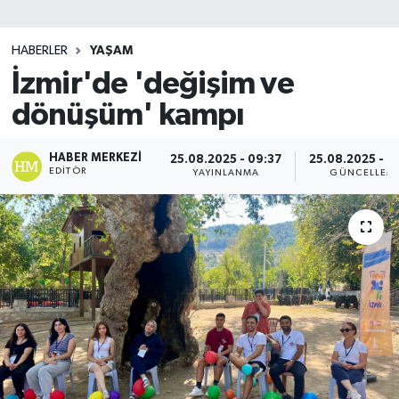
SİYASET
HABERLER
YAŞAM
İzmir'de 'değişim ve
Teknoloji
dönüşüm' kampı
TRABZON
HABER MERKEZI
25.08.2025 - 09:37
25.08.2025 - 0
TRABZONSPOR
EDITÖR
YAYINLANMA
GÜNCELLEM
Yaşam