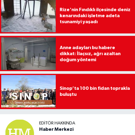
Rize'nin Fındıklı ilçesinde deniz
kenarındaki işletme adeta
tsunamiyi yaşadı
Anne adayları bu habere
dikkat: İlaçsız, ağrı azaltan
doğum yöntemi
Sinop’ta 100 bin fidan toprakla
buluştu
EDITÖR HAKKINDA
Haber Merkezi