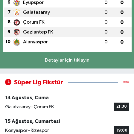
6
Eyüpspor
0
0
7
Galatasaray
0
0
8
Çorum FK
0
0
9
Gaziantep FK
0
0
10
Alanyaspor
0
0
Detaylar için tıklayın
Süper Lig Fikstür
14 Ağustos, Cuma
Galatasaray - Çorum FK
21:30
15 Ağustos, Cumartesi
Konyaspor - Rizespor
19:00