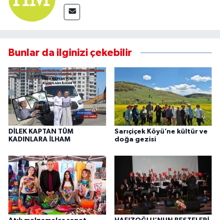
Bunlar da ilginizi çekebilir
DİLEK KAPTAN TÜM
Sarıçiçek Köyü’ne kültür ve
KADINLARA İLHAM
doğa gezisi