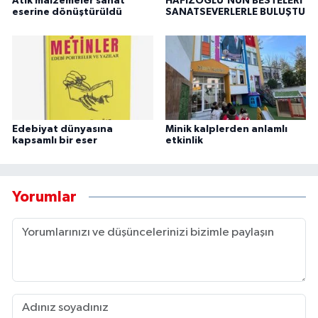
Atık malzemeler sanat
HAFIZOĞLU’NUN BESTELERİ
eserine dönüştürüldü
SANATSEVERLERLE BULUŞTU
Edebiyat dünyasına
Minik kalplerden anlamlı
kapsamlı bir eser
etkinlik
Yorumlar