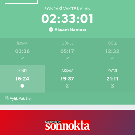
SONRAKI VAKTE KALAN
02:33:01
Akşam Namazı
İMSAK
GÜNEŞ
ÖĞLE
03:36
05:17
12:32
İKINDI
AKŞAM
YATSI
16:24
19:37
21:11
Aylık Vakitler