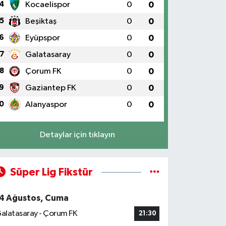
4
Kocaelispor
0
0
5
Beşiktaş
0
0
6
Eyüpspor
0
0
7
Galatasaray
0
0
8
Çorum FK
0
0
9
Gaziantep FK
0
0
0
Alanyaspor
0
0
Detaylar için tıklayın
Süper Lig Fikstür
4 Ağustos, Cuma
alatasaray - Çorum FK
21:30