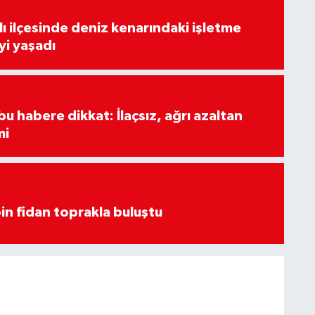
lı ilçesinde deniz kenarındaki işletme
yi yaşadı
u habere dikkat: İlaçsız, ağrı azaltan
mi
in fidan toprakla buluştu