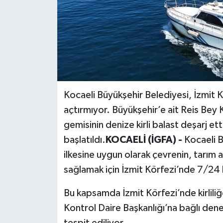
Kocaeli Büyükşehir Belediyesi, İzmit Kö
açtırmıyor. Büyükşehir’e ait Reis Bey K
gemisinin denize kirli balast deşarj etti
başlatıldı.
KOCAELİ (İGFA) -
Kocaeli B
ilkesine uygun olarak çevrenin, tarım a
sağlamak için İzmit Körfezi’nde 7/24
Bu kapsamda İzmit Körfezi’nde kirlil
Kontrol Daire Başkanlığı’na bağlı denet
tespit ediliyor.