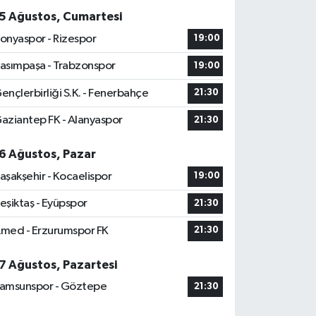
5 Ağustos, Cumartesi
onyaspor - Rizespor
19:00
asımpaşa - Trabzonspor
19:00
ençlerbirliği S.K. - Fenerbahçe
21:30
aziantep FK - Alanyaspor
21:30
6 Ağustos, Pazar
aşakşehir - Kocaelispor
19:00
eşiktaş - Eyüpspor
21:30
med - Erzurumspor FK
21:30
7 Ağustos, Pazartesi
amsunspor - Göztepe
21:30