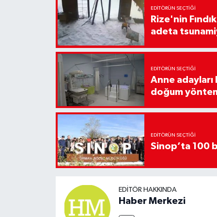
EDITÖRÜN SEÇTIĞI
Rize'nin Fındık
adeta tsunami
EDITÖRÜN SEÇTIĞI
Anne adayları b
doğum yönte
EDITÖRÜN SEÇTIĞI
Sinop’ta 100 b
EDITÖR HAKKINDA
Haber Merkezi