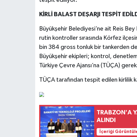
KİRLİ BALAST DEŞARJI TESPİT EDİL
Büyükşehir Belediyesi’ne ait Reis Bey
rutin kontroller sırasında Körfez ilçes
bin 384 gross tonluk bir tankerden deni
Büyükşehir ekipleri; kontrol, denetlem
Türkiye Çevre Ajansı’na (TÜÇA) gerekli
TÜÇA tarafından tespit edilen kirlilik 
TRABZON'A YA
ALINDI
İçeriği Görüntül