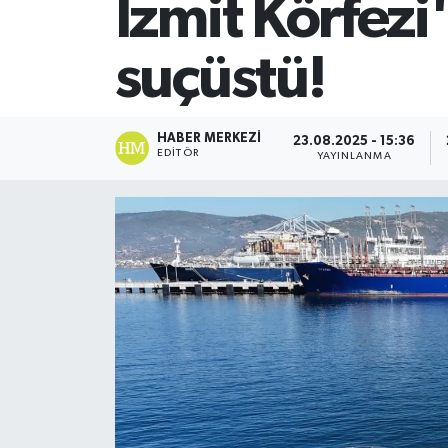
İzmit Körfezi
SİYASET
suçüstü!
Teknoloji
TRABZON
HABER MERKEZI
23.08.2025 - 15:36
EDITÖR
YAYINLANMA
TRABZONSPOR
Yaşam