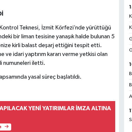
1
Dİ
K
 Kontrol Teknesi, İzmit Körfezi’nde yürüttüğü
K
indeki bir liman tesisine yanaşık halde bulunan 5
G
ze kirli balast deşarj ettiğini tespit etti.
G
e ve idari yaptırım kararı verme yetkisi olan
 numuneleri iletti.
1
B
kapsamında yasal süreç başlatıldı.
B
A
PILACAK YENİ YATIRIMLAR İMZA ALTINA
1
S
e