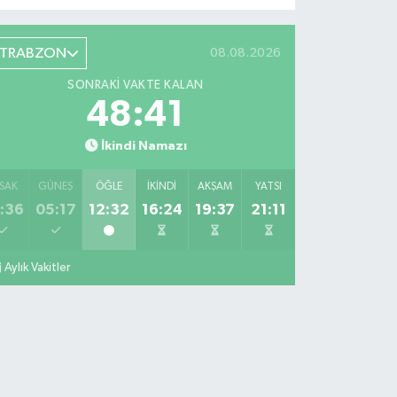
TRABZON
08.08.2026
SONRAKI VAKTE KALAN
48:40
İkindi Namazı
SAK
GÜNEŞ
ÖĞLE
İKINDI
AKŞAM
YATSI
:36
05:17
12:32
16:24
19:37
21:11
Aylık Vakitler