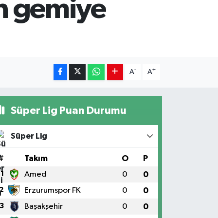
en gemiye
-
+
A
A
Süper Lig Puan Durumu
Süper Lig
#
Takım
O
P
1
Amed
0
0
2
Erzurumspor FK
0
0
3
Başakşehir
0
0