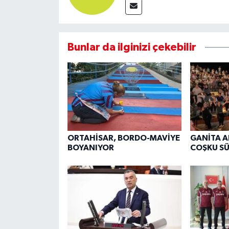
Bunlar da ilginizi çekebilir
ORTAHİSAR, BORDO-MAVİYE
GANİTA 
BOYANIYOR
COŞKU S