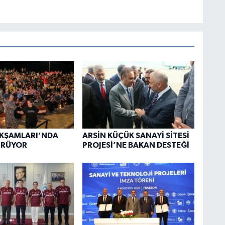
AKŞAMLARI’NDA
ARSİN KÜÇÜK SANAYİ SİTESİ
ÜRÜYOR
PROJESİ’NE BAKAN DESTEĞİ