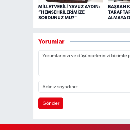
MİLLETVEKİLİ YAVUZ AYDIN:
BAŞKAN K
“HEMŞEHRİLERİMİZE
TARAFTA
SORDUNUZ MU?”
ALMAYA D
Yorumlar
Gönder