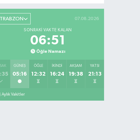
TRABZON
07.08.2026
SONRAKI VAKTE KALAN
06:50
Öğle Namazı
SAK
GÜNEŞ
ÖĞLE
İKINDI
AKŞAM
YATSI
:35
05:16
12:32
16:24
19:38
21:13
Aylık Vakitler