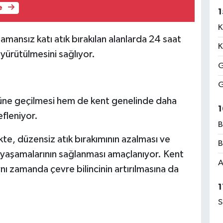
e
1
K
amansız katı atık bırakılan alanlarda 24 saat
K
yürütülmesini sağlıyor.
G
G
nüne geçilmesi hem de kent genelinde daha
1
fleniyor.
B
kte, düzensiz atık bırakımının azalması ve
B
 yaşamalarının sağlanması amaçlanıyor. Kent
A
nı zamanda çevre bilincinin artırılmasına da
1
S