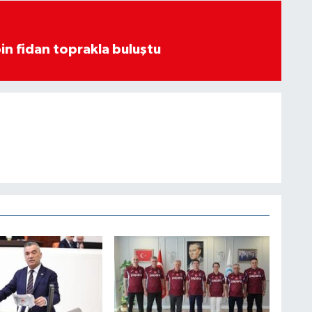
in fidan toprakla buluştu