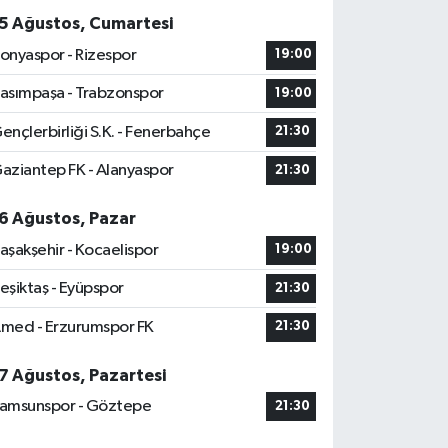
5 Ağustos, Cumartesi
onyaspor - Rizespor
19:00
asımpaşa - Trabzonspor
19:00
ençlerbirliği S.K. - Fenerbahçe
21:30
aziantep FK - Alanyaspor
21:30
6 Ağustos, Pazar
aşakşehir - Kocaelispor
19:00
eşiktaş - Eyüpspor
21:30
med - Erzurumspor FK
21:30
7 Ağustos, Pazartesi
amsunspor - Göztepe
21:30