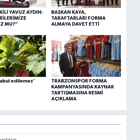
KİLİ YAVUZ AYDIN:
BAŞKAN KAYA,
İLERİMİZE
TARAFTARLARI FORMA
Z MU?”
ALMAYA DAVET ETTİ
kabul edilemez'
TRABZONSPOR FORMA
KAMPANYASINDA KAYNAK
TARTIŞMASINA RESMÎ
AÇIKLAMA