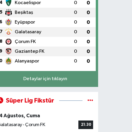
4
Kocaelispor
0
0
5
Beşiktaş
0
0
6
Eyüpspor
0
0
7
Galatasaray
0
0
8
Çorum FK
0
0
9
Gaziantep FK
0
0
0
Alanyaspor
0
0
Detaylar için tıklayın
Süper Lig Fikstür
4 Ağustos, Cuma
alatasaray - Çorum FK
21:30