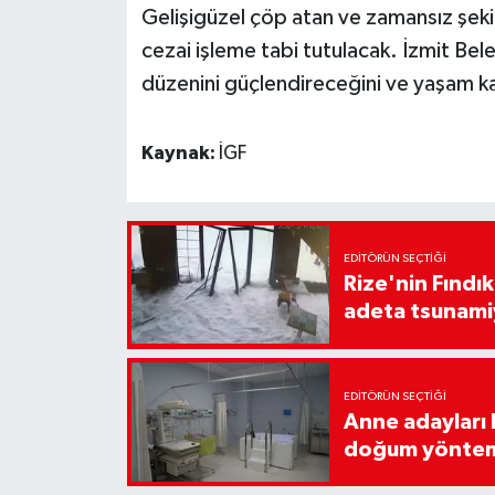
Gelişigüzel çöp atan ve zamansız şekild
cezai işleme tabi tutulacak. İzmit Be
düzenini güçlendireceğini ve yaşam kali
Kaynak:
İGF
EDITÖRÜN SEÇTIĞI
Rize'nin Fındık
adeta tsunami
EDITÖRÜN SEÇTIĞI
Anne adayları b
doğum yönte