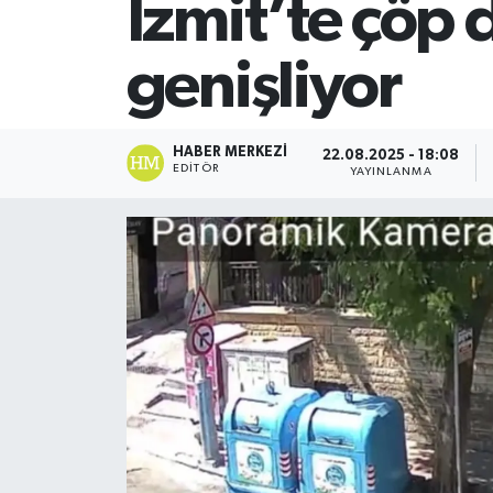
İzmit’te çöp
SİYASET
genişliyor
Teknoloji
TRABZON
HABER MERKEZI
22.08.2025 - 18:08
EDITÖR
YAYINLANMA
TRABZONSPOR
Yaşam