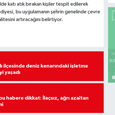
e katı atık bırakan kişiler tespit edilerek
lediyesi, bu uygulamanın şehrin genelinde çevre
tesini artıracağını belirtiyor.
İM
03
lı ilçesinde deniz kenarındaki işletme
yi yaşadı
u habere dikkat: İlaçsız, ağrı azaltan
mi