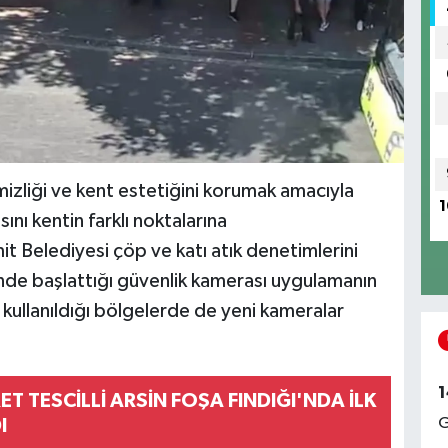
izliği ve kent estetiğini korumak amacıyla
1
nı kentin farklı noktalarına
it Belediyesi çöp ve katı atık denetimlerini
’nde başlattığı güvenlik kamerası uygulamanın
kullanıldığı bölgelerde de yeni kameralar
1
ET TESCİLLİ ARSİN FOŞA FINDIĞI'NDA İLK
G
I