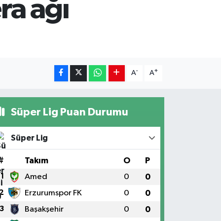
ra ağı
-
+
A
A
Süper Lig Puan Durumu
Süper Lig
#
Takım
O
P
1
Amed
0
0
2
Erzurumspor FK
0
0
3
Başakşehir
0
0