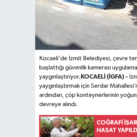
Kocaeli'de İzmit Belediyesi, çevre tem
başlattığı güvenlik kamerası uygulaması
yaygınlaştırıyor.
KOCAELİ (İGFA) -
İzm
yaygınlaştırmak için Serdar Mahallesi
ardından, çöp konteynerlerinin yoğun 
devreye alındı.
COĞRAFİ İŞAR
HASAT YAPILD