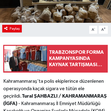
Paylaş
-
+
A
A
TRABZONSPOR FORMA
KAMPANYASINDA
KAYNAK TARTIŞMASINA
RESMÎ AÇIKLAMA
Kahramanmaraş’ta polis ekiplerince düzenlenen
operasyonda kaçak sigara ve tütün ele
geçirildi.
Tural ŞAHBAZLI / KAHRAMANMARAŞ
(İGFA)
- Kahramanmaraş İl Emniyet Müdürlüğü
Kaçakçılık ve Organize Suçlarla Mücadele (KOM)