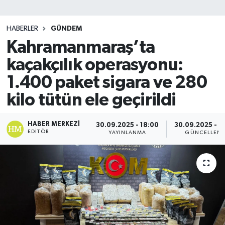
SİYASET
HABERLER
GÜNDEM
Kahramanmaraş’ta
Teknoloji
kaçakçılık operasyonu:
TRABZON
1.400 paket sigara ve 280
TRABZONSPOR
kilo tütün ele geçirildi
Yaşam
HABER MERKEZI
30.09.2025 - 18:00
30.09.2025 - 1
EDITÖR
YAYINLANMA
GÜNCELLEM