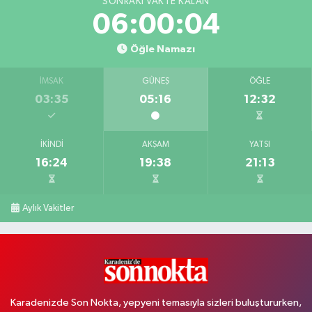
SONRAKI VAKTE KALAN
06:00:03
Öğle Namazı
İMSAK
GÜNEŞ
ÖĞLE
03:35
05:16
12:32
İKINDI
AKŞAM
YATSI
16:24
19:38
21:13
Aylık Vakitler
Karadenizde Son Nokta, yepyeni temasıyla sizleri buluştururken,