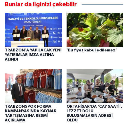
Bunlar da ilginizi çekebilir
TRABZON'A YAPILACAK YENİ
'Bu fiyat kabul edilemez'
YATIRIMLAR İMZA ALTINA
ALINDI
TRABZONSPOR FORMA
ORTAHİSAR’DA ‘ÇAY SAATİ’,
KAMPANYASINDA KAYNAK
LEZZET DOLU
TARTIŞMASINA RESMÎ
BULUŞMALARIN ADRESİ
AÇIKLAMA
OLDU