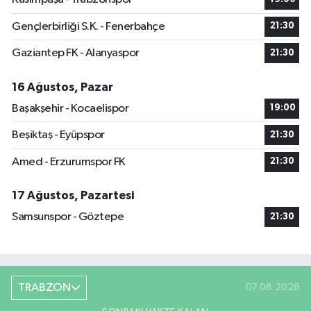
Gençlerbirliği S.K. - Fenerbahçe
21:30
Gaziantep FK - Alanyaspor
21:30
16 Ağustos, Pazar
Başakşehir - Kocaelispor
19:00
Beşiktaş - Eyüpspor
21:30
Amed - Erzurumspor FK
21:30
17 Ağustos, Pazartesi
Samsunspor - Göztepe
21:30
TRABZON
07.08.2026