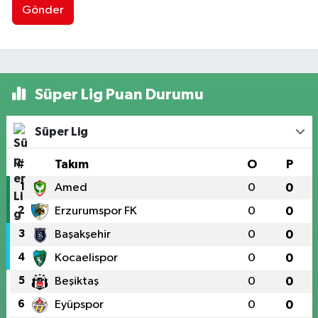
Gönder
Süper Lig Puan Durumu
Süper Lig
#
Takım
O
P
1
Amed
0
0
2
Erzurumspor FK
0
0
3
Başakşehir
0
0
4
Kocaelispor
0
0
5
Beşiktaş
0
0
6
Eyüpspor
0
0