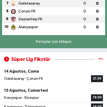
7
Galatasaray
0
0
8
Çorum FK
0
0
9
Gaziantep FK
0
0
10
Alanyaspor
0
0
Detaylar için tıklayın
Süper Lig Fikstür
14 Ağustos, Cuma
Galatasaray - Çorum FK
21:30
15 Ağustos, Cumartesi
Konyaspor - Rizespor
19:00
Kasımpaşa - Trabzonspor
19:00