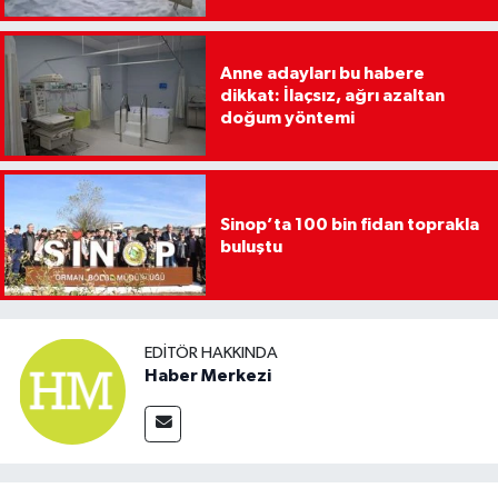
Anne adayları bu habere
dikkat: İlaçsız, ağrı azaltan
doğum yöntemi
Sinop’ta 100 bin fidan toprakla
buluştu
EDITÖR HAKKINDA
Haber Merkezi