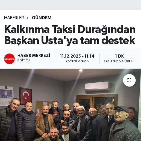
SİYASET
HABERLER
GÜNDEM
Kalkınma Taksi Durağından
Teknoloji
Başkan Usta'ya tam destek
TRABZON
HABER MERKEZI
11.12.2025 - 11:14
1 DK
TRABZONSPOR
EDITÖR
YAYINLANMA
OKUNMA SÜRESI
Yaşam