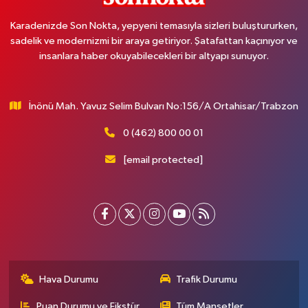
Karadenizde Son Nokta, yepyeni temasıyla sizleri buluştururken,
sadelik ve modernizmi bir araya getiriyor. Şatafattan kaçınıyor ve
insanlara haber okuyabilecekleri bir altyapı sunuyor.
İnönü Mah. Yavuz Selim Bulvarı No:156/A Ortahisar/Trabzon
0 (462) 800 00 01
[email protected]
Hava Durumu
Trafik Durumu
Puan Durumu ve Fikstür
Tüm Manşetler