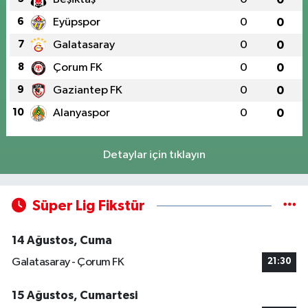
6
Eyüpspor
0
0
7
Galatasaray
0
0
8
Çorum FK
0
0
9
Gaziantep FK
0
0
10
Alanyaspor
0
0
Detaylar için tıklayın
Süper Lig Fikstür
14 Ağustos, Cuma
Galatasaray - Çorum FK
21:30
15 Ağustos, Cumartesi