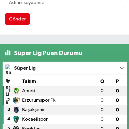
Gönder
Süper Lig Puan Durumu
Süper Lig
#
Takım
O
P
1
Amed
0
0
2
Erzurumspor FK
0
0
3
Başakşehir
0
0
4
Kocaelispor
0
0
5
Beşiktaş
0
0