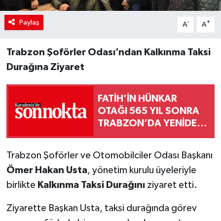
Paylaş
-
+
A
A
Trabzon Şoförler Odası’ndan Kalkınma Taksi
Durağına Ziyaret
FATİH'İN HÜNKAR
OTAĞI 565 YIL SONRA
TRABZON’DA YENİDEN
KURULACAK
Trabzon Şoförler ve Otomobilciler Odası Başkanı
Ömer Hakan Usta
, yönetim kurulu üyeleriyle
birlikte
Kalkınma Taksi Durağını
ziyaret etti.
Ziyarette Başkan Usta, taksi durağında görev