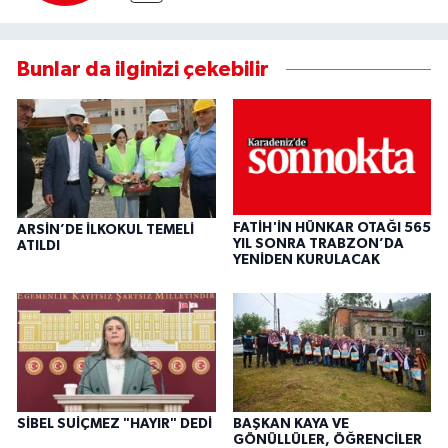
Bunlar da ilginizi çekebilir
FATİH'İN HÜNKAR OTAĞI 565
ARSİN’DE İLKOKUL TEMELİ
YIL SONRA TRABZON’DA
ATILDI
YENİDEN KURULACAK
SİBEL SUİÇMEZ "HAYIR" DEDİ
BAŞKAN KAYA VE
GÖNÜLLÜLER, ÖĞRENCİLER