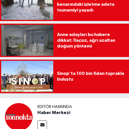
kenarındaki işletme adeta
tsunamiyi yaşadı
Anne adayları bu habere
dikkat: İlaçsız, ağrı azaltan
doğum yöntemi
Sinop’ta 100 bin fidan toprakla
buluştu
EDITÖR HAKKINDA
Haber Merkezi