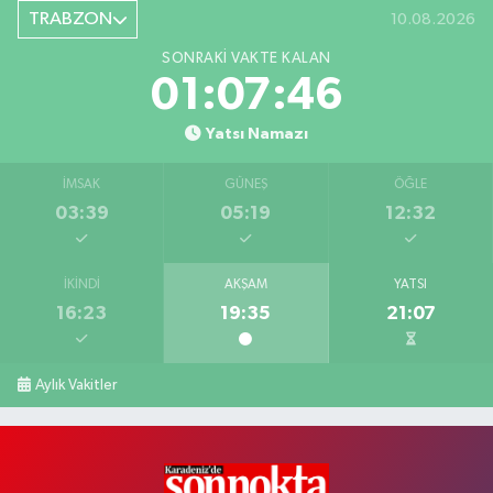
TRABZON
10.08.2026
SONRAKI VAKTE KALAN
01:07:45
Yatsı Namazı
İMSAK
GÜNEŞ
ÖĞLE
03:39
05:19
12:32
İKINDI
AKŞAM
YATSI
16:23
19:35
21:07
Aylık Vakitler