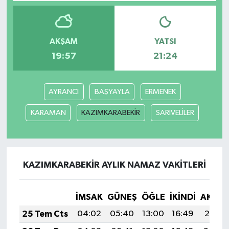
AKŞAM
YATSI
19:57
21:24
AYRANCI
BAŞYAYLA
ERMENEK
KARAMAN
KAZIMKARABEKİR
SARIVELİLER
KAZIMKARABEKİR AYLIK NAMAZ VAKITLERI
İMSAK
GÜNEŞ
ÖĞLE
İKINDI
AKŞA
25 Tem Cts
04:02
05:40
13:00
16:49
20:10