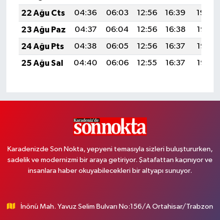
22 Ağu Cts
04:36
06:03
12:56
16:39
19:39
23 Ağu Paz
04:37
06:04
12:56
16:38
19:38
24 Ağu Pts
04:38
06:05
12:56
16:37
19:37
25 Ağu Sal
04:40
06:06
12:55
16:37
19:35
Karadenizde Son Nokta, yepyeni temasıyla sizleri buluştururken,
sadelik ve modernizmi bir araya getiriyor. Şatafattan kaçınıyor ve
insanlara haber okuyabilecekleri bir altyapı sunuyor.
İnönü Mah. Yavuz Selim Bulvarı No:156/A Ortahisar/Trabzon