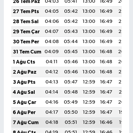
26 Tem Paz
04:03
05:41
13:00
16:49
20:09
27 Tem Pts
04:05
05:42
13:00
16:49
20:08
28 Tem Sal
04:06
05:42
13:00
16:49
20:07
29 Tem Çar
04:07
05:43
13:00
16:49
20:06
30 Tem Per
04:08
05:44
13:00
16:49
20:05
31 Tem Cum
04:09
05:45
13:00
16:48
20:04
1 Ağu Cts
04:11
05:46
13:00
16:48
20:04
2 Ağu Paz
04:12
05:46
13:00
16:48
20:03
3 Ağu Pts
04:13
05:47
12:59
16:47
20:02
4 Ağu Sal
04:14
05:48
12:59
16:47
20:01
5 Ağu Çar
04:16
05:49
12:59
16:47
20:00
6 Ağu Per
04:17
05:50
12:59
16:47
19:59
7 Ağu Cum
04:18
05:51
12:59
16:46
19:57
8 Ağu Cts
04:19
05:51
12:59
16:46
19:56