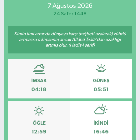
7 Ağustos 2026
SİYASET
24 Safer 1448
Teknoloji
Kimin ilmi artar da dünyaya karşı (rağbeti azalarak) zühdü
artmazsa o kimsenin ancak Allâhü Teâlâ'dan uzaklığı
TRABZON
artmış olur. (Hadis-i şerif)
TRABZONSPOR
Yaşam
İMSAK
GÜNEŞ
04:18
05:51
ÖĞLE
İKINDI
12:59
16:46