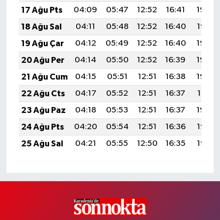
17 Ağu Pts
04:09
05:47
12:52
16:41
19:48
18 Ağu Sal
04:11
05:48
12:52
16:40
19:47
19 Ağu Çar
04:12
05:49
12:52
16:40
19:45
20 Ağu Per
04:14
05:50
12:52
16:39
19:44
21 Ağu Cum
04:15
05:51
12:51
16:38
19:42
22 Ağu Cts
04:17
05:52
12:51
16:37
19:41
23 Ağu Paz
04:18
05:53
12:51
16:37
19:39
24 Ağu Pts
04:20
05:54
12:51
16:36
19:38
25 Ağu Sal
04:21
05:55
12:50
16:35
19:36