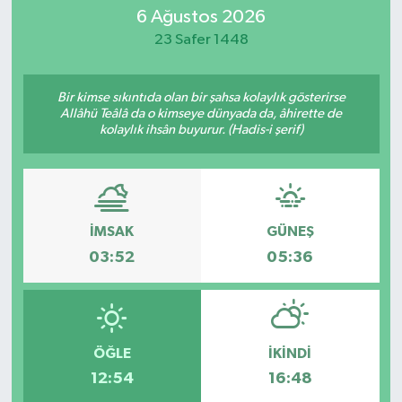
6 Ağustos 2026
SİYASET
23 Safer 1448
Teknoloji
Bir kimse sıkıntıda olan bir şahsa kolaylık gösterirse
Allâhü Teâlâ da o kimseye dünyada da, âhirette de
TRABZON
kolaylık ihsân buyurur. (Hadis-i şerif)
TRABZONSPOR
Yaşam
İMSAK
GÜNEŞ
03:52
05:36
ÖĞLE
İKINDI
12:54
16:48