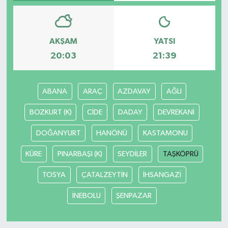
AKŞAM
YATSI
20:03
21:39
ABANA
ARAÇ
AZDAVAY
AĞLI
BOZKURT (K)
CİDE
DADAY
DEVREKANİ
DOĞANYURT
HANÖNÜ
KASTAMONU
KÜRE
PINARBAŞI (K)
SEYDİLER
TAŞKÖPRÜ
TOSYA
ÇATALZEYTİN
İHSANGAZİ
İNEBOLU
ŞENPAZAR