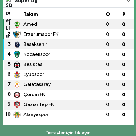
Süper Lig
#
Takım
O
P
1
Amed
0
0
2
Erzurumspor FK
0
0
3
Başakşehir
0
0
4
Kocaelispor
0
0
5
Beşiktaş
0
0
6
Eyüpspor
0
0
7
Galatasaray
0
0
8
Çorum FK
0
0
9
Gaziantep FK
0
0
10
Alanyaspor
0
0
Detaylar için tıklayın