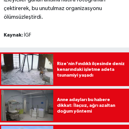
çektirerek, bu unutulmaz organizasyonu
ölümsüzleştirdi.
Kaynak:
İGF
Rize'nin Fındıklı ilçesinde deniz
kenarındaki işletme adeta
tsunamiyi yaşadı
Anne adayları bu habere
dikkat: İlaçsız, ağrı azaltan
doğum yöntemi