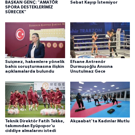
BAŞKAN GENÇ: "AMATÖR
Sebat Kayıp İstemiyor
SPORA DESTEKLERİMİZ
SÜRECEK"
Suiçmez, hakemlere yönelik
Efsane Antrenör
bahis soruşturmasına ilişkin
Durmuşoğlu Anısına
açıklamalarda bulundu
Unutulmaz Gece
Teknik Direktör Fatih Tekke,
Akçaabat’ta Kadınlar Mutlu
takımından Eyüpspor’u
ciddiye almalarını istedi