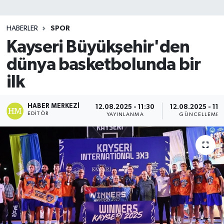
SİYASET
HABERLER
SPOR
Kayseri Büyükşehir'den
Teknoloji
dünya basketbolunda bir
TRABZON
ilk
TRABZONSPOR
HABER MERKEZI
12.08.2025 - 11:30
12.08.2025 - 11:
EDITÖR
YAYINLANMA
GÜNCELLEME
Yaşam