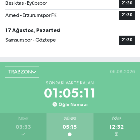
Beşiktaş - Eyüpspor
21:30
Amed - Erzurumspor FK
21:30
17 Ağustos, Pazartesi
Samsunspor - Göztepe
21:30
TRABZON
06.08.2026
SONRAKI VAKTE KALAN
01:05:11
Öğle Namazı
İMSAK
GÜNEŞ
ÖĞLE
03:33
05:15
12:32