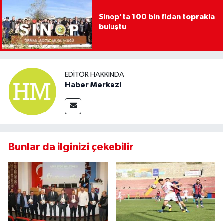
Sinop’ta 100 bin fidan toprakla
buluştu
EDITÖR HAKKINDA
Haber Merkezi
Bunlar da ilginizi çekebilir