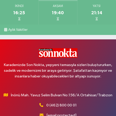
İKINDI
AKŞAM
YATSI
16:25
19:40
21:14
Aylık Vakitler
Karadenizde Son Nokta, yepyeni temasıyla sizleri buluştururken,
sadelik ve modernizmi bir araya getiriyor. Şatafattan kaçınıyor ve
insanlara haber okuyabilecekleri bir altyapı sunuyor.
İnönü Mah. Yavuz Selim Bulvarı No:156/A Ortahisar/Trabzon
0 (462) 800 00 01
[email protected]