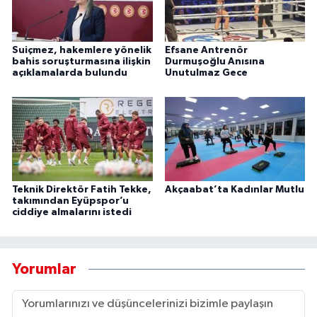
Suiçmez, hakemlere yönelik
Efsane Antrenör
bahis soruşturmasına ilişkin
Durmuşoğlu Anısına
açıklamalarda bulundu
Unutulmaz Gece
Teknik Direktör Fatih Tekke,
Akçaabat’ta Kadınlar Mutlu
takımından Eyüpspor’u
ciddiye almalarını istedi
Yorumlar