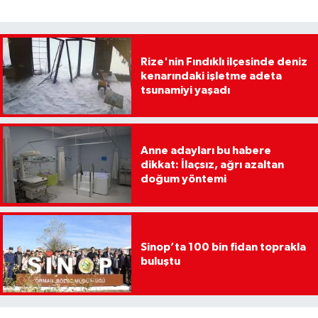
Rize'nin Fındıklı ilçesinde deniz
kenarındaki işletme adeta
tsunamiyi yaşadı
Anne adayları bu habere
dikkat: İlaçsız, ağrı azaltan
doğum yöntemi
Sinop’ta 100 bin fidan toprakla
buluştu