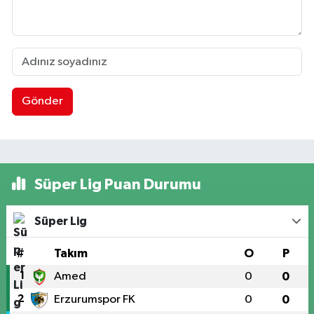
Gönder
Süper Lig Puan Durumu
Süper Lig
#
Takım
O
P
1
Amed
0
0
2
Erzurumspor FK
0
0