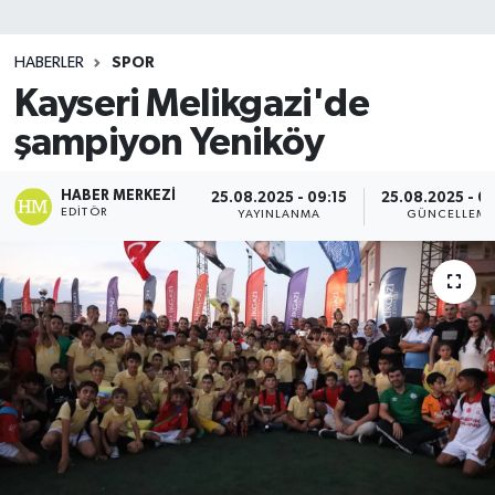
SİYASET
HABERLER
SPOR
Kayseri Melikgazi'de
Teknoloji
şampiyon Yeniköy
TRABZON
HABER MERKEZI
25.08.2025 - 09:15
25.08.2025 - 0
TRABZONSPOR
EDITÖR
YAYINLANMA
GÜNCELLEM
Yaşam