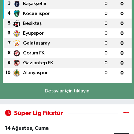
3
Başakşehir
0
0
4
Kocaelispor
0
0
5
Beşiktaş
0
0
6
Eyüpspor
0
0
7
Galatasaray
0
0
8
Çorum FK
0
0
9
Gaziantep FK
0
0
10
Alanyaspor
0
0
Detaylar için tıklayın
Süper Lig Fikstür
14 Ağustos, Cuma