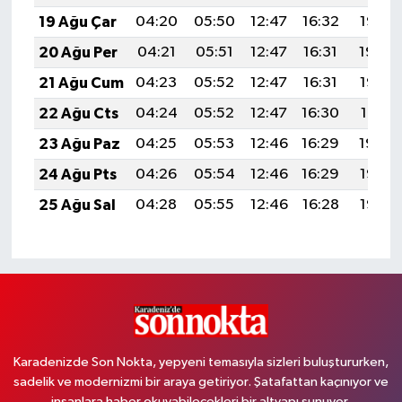
19 Ağu Çar
04:20
05:50
12:47
16:32
19:35
20 Ağu Per
04:21
05:51
12:47
16:31
19:34
21 Ağu Cum
04:23
05:52
12:47
16:31
19:32
22 Ağu Cts
04:24
05:52
12:47
16:30
19:31
23 Ağu Paz
04:25
05:53
12:46
16:29
19:30
24 Ağu Pts
04:26
05:54
12:46
16:29
19:28
25 Ağu Sal
04:28
05:55
12:46
16:28
19:27
Karadenizde Son Nokta, yepyeni temasıyla sizleri buluştururken,
sadelik ve modernizmi bir araya getiriyor. Şatafattan kaçınıyor ve
insanlara haber okuyabilecekleri bir altyapı sunuyor.