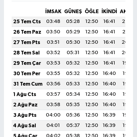
İMSAK
GÜNEŞ
ÖĞLE
İKINDI
AKŞA
25 Tem Cts
03:48
05:28
12:50
16:41
20:02
26 Tem Paz
03:50
05:29
12:50
16:41
20:01
27 Tem Pts
03:51
05:30
12:50
16:41
20:00
28 Tem Sal
03:52
05:31
12:50
16:41
20:00
29 Tem Çar
03:53
05:32
12:50
16:41
19:59
30 Tem Per
03:55
05:32
12:50
16:40
19:58
31 Tem Cum
03:56
05:33
12:50
16:40
19:57
1 Ağu Cts
03:57
05:34
12:50
16:40
19:56
2 Ağu Paz
03:58
05:35
12:50
16:40
19:55
3 Ağu Pts
04:00
05:36
12:50
16:39
19:54
4 Ağu Sal
04:01
05:37
12:50
16:39
19:53
5 Ağu Çar
04:02
05:38
12:50
16:39
19:52