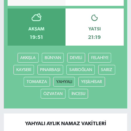
AKŞAM
YATSI
19:51
21:19
AKKIŞLA
BÜNYAN
DEVELİ
FELAHİYE
KAYSERİ
PINARBAŞI
SARIOĞLAN
SARIZ
TOMARZA
YAHYALI
YEŞİLHİSAR
ÖZVATAN
İNCESU
YAHYALI AYLIK NAMAZ VAKITLERI