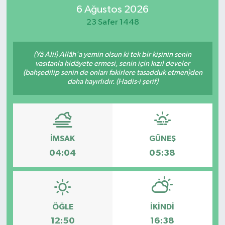
6 Ağustos 2026
SİYASET
23 Safer 1448
Teknoloji
(Yâ Ali!) Allâh'a yemin olsun ki tek bir kişinin senin
vasıtanla hidâyete ermesi, senin için kızıl develer
TRABZON
(bahşedilip senin de onları fakirlere tasadduk etmen)den
daha hayırlıdır. (Hadis-i şerif)
TRABZONSPOR
Yaşam
İMSAK
GÜNEŞ
04:04
05:38
ÖĞLE
İKINDI
12:50
16:38