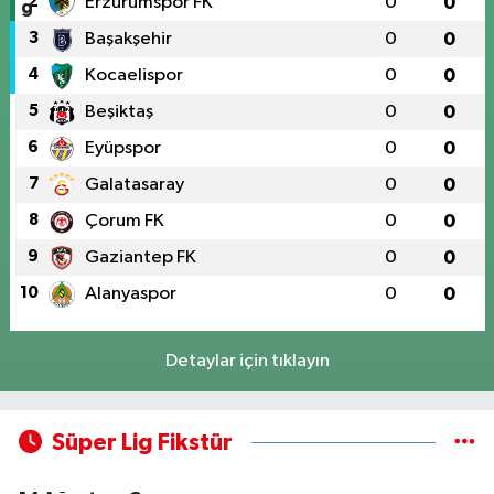
2
Erzurumspor FK
0
0
3
Başakşehir
0
0
4
Kocaelispor
0
0
5
Beşiktaş
0
0
6
Eyüpspor
0
0
7
Galatasaray
0
0
8
Çorum FK
0
0
9
Gaziantep FK
0
0
10
Alanyaspor
0
0
Detaylar için tıklayın
Süper Lig Fikstür