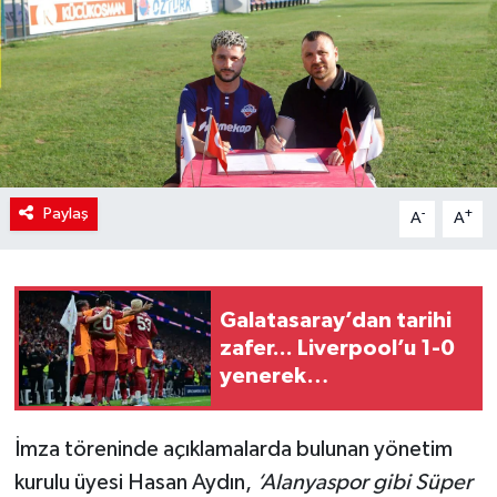
Paylaş
-
+
A
A
Galatasaray’dan tarihi
zafer... Liverpool’u 1-0
yenerek
Şampiyonlar'da ilk 3
puanı aldı
İmza töreninde açıklamalarda bulunan yönetim
kurulu üyesi Hasan Aydın,
‘Alanyaspor gibi Süper