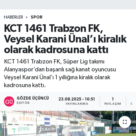
SİYASET
HABERLER
SPOR
KCT 1461 Trabzon FK,
Teknoloji
Veysel Karani Ünal’ı kiralık
TRABZON
olarak kadrosuna kattı
TRABZONSPOR
KCT 1461 Trabzon FK, Süper Lig takımı
Alanyaspor’dan başarılı sağ kanat oyuncusu
Yaşam
Veysel Karani Ünal’ı 1 yıllığına kiralık olarak
kadrosuna kattı.
GÖZDE ÜÇÜNCÜ
23.08.2025 - 10:51
1
EDITÖR
YAYINLANMA
PAYLAŞIM
OK