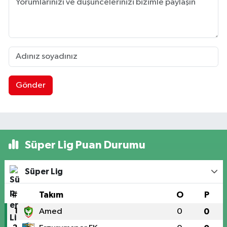
Gönder
Süper Lig Puan Durumu
Süper Lig
#
Takım
O
P
1
Amed
0
0