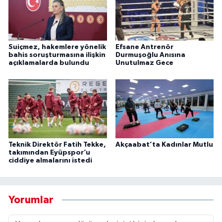
Suiçmez, hakemlere yönelik
Efsane Antrenör
bahis soruşturmasına ilişkin
Durmuşoğlu Anısına
açıklamalarda bulundu
Unutulmaz Gece
Teknik Direktör Fatih Tekke,
Akçaabat’ta Kadınlar Mutlu
takımından Eyüpspor’u
ciddiye almalarını istedi
Yorumlar