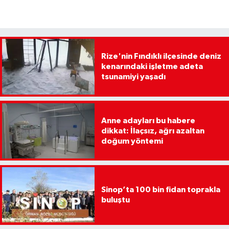
Rize'nin Fındıklı ilçesinde deniz
kenarındaki işletme adeta
tsunamiyi yaşadı
Anne adayları bu habere
dikkat: İlaçsız, ağrı azaltan
doğum yöntemi
Sinop’ta 100 bin fidan toprakla
buluştu