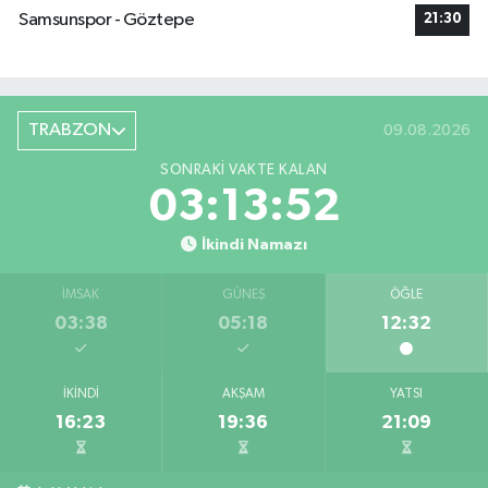
Samsunspor - Göztepe
21:30
TRABZON
09.08.2026
SONRAKI VAKTE KALAN
03:13:51
İkindi Namazı
İMSAK
GÜNEŞ
ÖĞLE
03:38
05:18
12:32
İKINDI
AKŞAM
YATSI
16:23
19:36
21:09