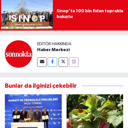
Sinop’ta 100 bin fidan toprakla
buluştu
EDITÖR HAKKINDA
Haber Merkezi
Bunlar da ilginizi çekebilir