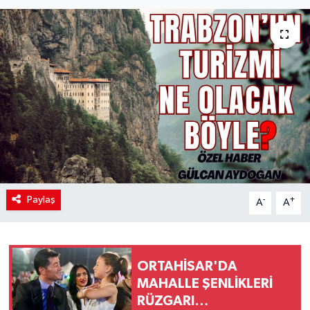
Paylaş
-
+
A
A
ORTAHİSAR'DA
MAHALLE ŞENLİKLERİ
RÜZGARI…