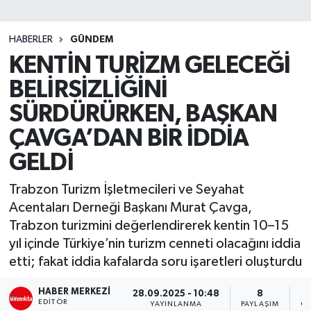
SİYASET
HABERLER
GÜNDEM
KENTİN TURİZM GELECEĞİ
Teknoloji
BELİRSİZLİĞİNİ
TRABZON
SÜRDÜRÜRKEN, BAŞKAN
TRABZONSPOR
ÇAVGA’DAN BİR İDDİA
GELDİ
Yaşam
Trabzon Turizm İşletmecileri ve Seyahat
Acentaları Derneği Başkanı Murat Çavga,
Trabzon turizmini değerlendirerek kentin 10–15
yıl içinde Türkiye’nin turizm cenneti olacağını iddia
etti; fakat iddia kafalarda soru işaretleri oluşturdu
HABER MERKEZI
28.09.2025 - 10:48
8
EDITÖR
YAYINLANMA
PAYLAŞIM
OK