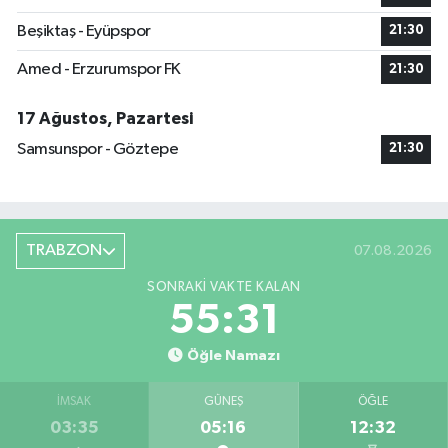
Beşiktaş - Eyüpspor
21:30
Amed - Erzurumspor FK
21:30
17 Ağustos, Pazartesi
Samsunspor - Göztepe
21:30
TRABZON
07.08.2026
SONRAKI VAKTE KALAN
55:31
Öğle Namazı
İMSAK
GÜNEŞ
ÖĞLE
03:35
05:16
12:32