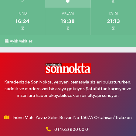
İKINDI
AKŞAM
YATSI
16:24
19:38
21:13
Aylık Vakitler
Karadenizde Son Nokta, yepyeni temasıyla sizleri buluştururken,
sadelik ve modernizmi bir araya getiriyor. Şatafattan kaçınıyor ve
insanlara haber okuyabilecekleri bir altyapı sunuyor.
İnönü Mah. Yavuz Selim Bulvarı No:156/A Ortahisar/Trabzon
0 (462) 800 00 01