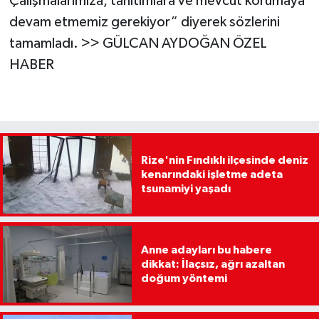
Çalışmalarımıza, tanıtımlara ve mevcut korumaya
devam etmemiz gerekiyor” diyerek sözlerini
tamamladı. >> GÜLCAN AYDOĞAN ÖZEL
HABER
Rize'nin Fındıklı ilçesinde deniz
kenarındaki işletme adeta
tsunamiyi yaşadı
Anne adayları bu habere
dikkat: İlaçsız, ağrı azaltan
doğum yöntemi