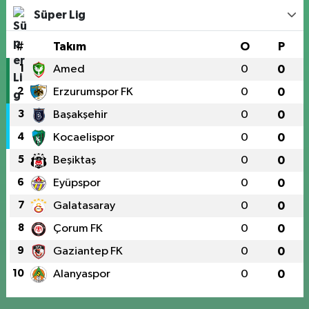
Süper Lig
#
Takım
O
P
1
Amed
0
0
2
Erzurumspor FK
0
0
3
Başakşehir
0
0
4
Kocaelispor
0
0
5
Beşiktaş
0
0
6
Eyüpspor
0
0
7
Galatasaray
0
0
8
Çorum FK
0
0
9
Gaziantep FK
0
0
10
Alanyaspor
0
0