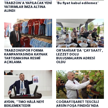
TRABZON'A YAPILACAK YENİ
'Bu fiyat kabul edilemez'
YATIRIMLAR İMZA ALTINA
ALINDI
TRABZONSPOR FORMA
ORTAHİSAR’DA ‘ÇAY SAATİ’,
KAMPANYASINDA KAYNAK
LEZZET DOLU
TARTIŞMASINA RESMÎ
BULUŞMALARIN ADRESİ
AÇIKLAMA
OLDU
AYDIN, “TMO HÂLÂ NEYİ
COĞRAFİ İŞARET TESCİLLİ
BEKLEMEKTEDİR
ARSİN FOŞA FINDIĞI'NDA