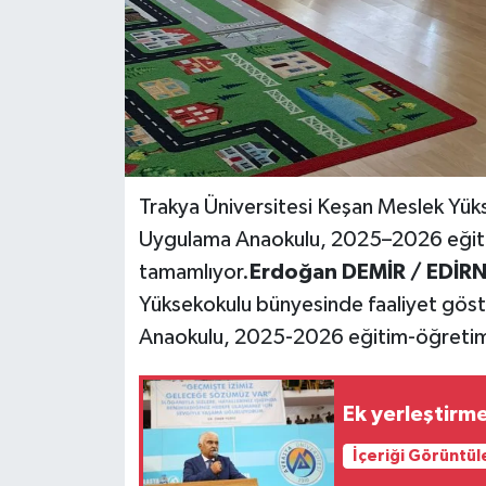
Trakya Üniversitesi Keşan Meslek Yük
Uygulama Anaokulu, 2025–2026 eğitim-ö
tamamlıyor.
Erdoğan DEMİR / EDİRNE
Yüksekokulu bünyesinde faaliyet gös
Anaokulu, 2025-2026 eğitim-öğretim yıl
Ek yerleştirme
İçeriği Görüntül