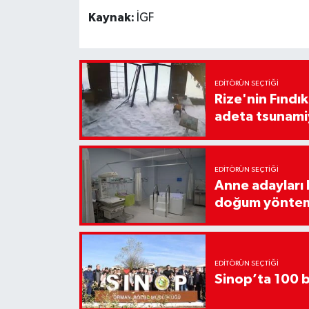
Kaynak:
İGF
EDITÖRÜN SEÇTIĞI
Rize'nin Fındık
adeta tsunami
EDITÖRÜN SEÇTIĞI
Anne adayları b
doğum yönte
EDITÖRÜN SEÇTIĞI
Sinop’ta 100 b