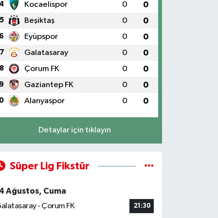
4
Kocaelispor
0
0
5
Beşiktaş
0
0
6
Eyüpspor
0
0
7
Galatasaray
0
0
8
Çorum FK
0
0
9
Gaziantep FK
0
0
0
Alanyaspor
0
0
Detaylar için tıklayın
Süper Lig Fikstür
4 Ağustos, Cuma
alatasaray - Çorum FK
21:30