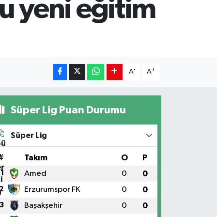
 yeni eğitim
-
+
A
A
Süper Lig Puan Durumu
Süper Lig
#
Takım
O
P
1
Amed
0
0
2
Erzurumspor FK
0
0
3
Başakşehir
0
0