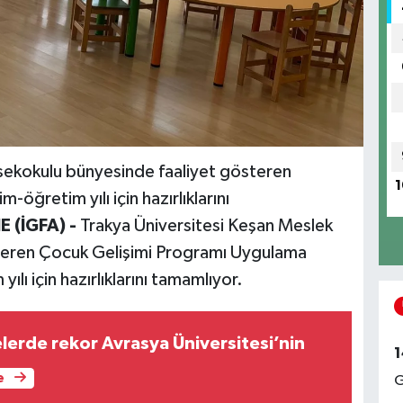
sekokulu bünyesinde faaliyet gösteren
1
ğretim yılı için hazırlıklarını
 (İGFA) -
Trakya Üniversitesi Keşan Meslek
teren Çocuk Gelişimi Programı Uygulama
ı için hazırlıklarını tamamlıyor.
lerde rekor Avrasya Üniversitesi’nin
1
e
G