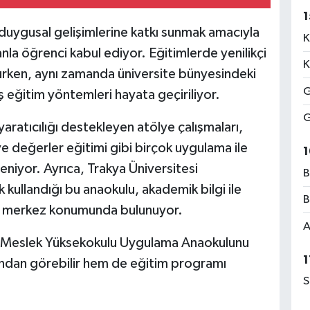
1
e duygusal gelişimlerine katkı sunmak amacıyla
K
janla öğrenci kabul ediyor. Eğitimlerde yenilikçi
K
ırken, aynı zamanda üniversite bünyesindeki
G
 eğitim yöntemleri hayata geçiriliyor.
G
ratıcılığı destekleyen atölye çalışmaları,
ve değerler eğitimi gibi birçok uygulama ile
1
eniyor. Ayrıca, Trakya Üniversitesi
B
 kullandığı bu anaokulu, akademik bilgi ile
B
ir merkez konumunda bulunuyor.
A
an Meslek Yüksekokulu Uygulama Anaokulunu
1
ından görebilir hem de eğitim programı
S