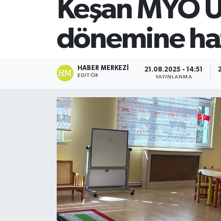
Keşan MYO U
SİYASET
dönemine haz
Teknoloji
TRABZON
HABER MERKEZI
21.08.2025 - 14:51
EDITÖR
YAYINLANMA
TRABZONSPOR
Yaşam