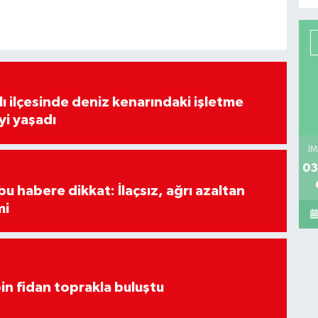
lı ilçesinde deniz kenarındaki işletme
yi yaşadı
İM
03
u habere dikkat: İlaçsız, ağrı azaltan
mi
in fidan toprakla buluştu