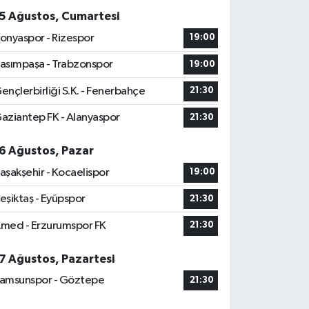
5 Ağustos, Cumartesi
onyaspor - Rizespor
19:00
asımpaşa - Trabzonspor
19:00
ençlerbirliği S.K. - Fenerbahçe
21:30
aziantep FK - Alanyaspor
21:30
6 Ağustos, Pazar
aşakşehir - Kocaelispor
19:00
eşiktaş - Eyüpspor
21:30
med - Erzurumspor FK
21:30
7 Ağustos, Pazartesi
amsunspor - Göztepe
21:30