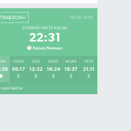
TRABZON
08.08.2026
SONRAKI VAKTE KALAN
22:30
Güneş Namazı
SAK
GÜNEŞ
ÖĞLE
İKINDI
AKŞAM
YATSI
:36
05:17
12:32
16:24
19:37
21:11
Aylık Vakitler