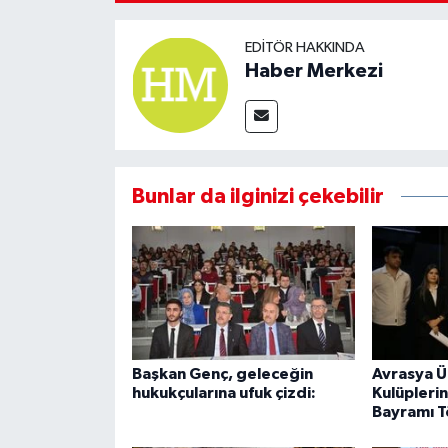
EDITÖR HAKKINDA
Haber Merkezi
Bunlar da ilginizi çekebilir
Başkan Genç, geleceğin
Avrasya Ü
hukukçularına ufuk çizdi:
Kulüpleri
Bayramı T