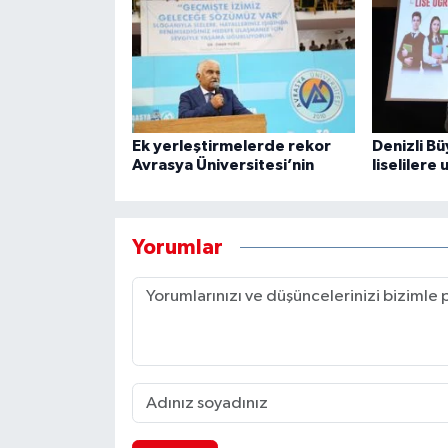
Ek yerleştirmelerde rekor
Denizli B
Avrasya Üniversitesi’nin
liselilere
Yorumlar