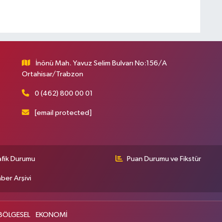
İnönü Mah. Yavuz Selim Bulvarı No:156/A
Ortahisar/Trabzon
0 (462) 800 00 01
[email protected]
afik Durumu
Puan Durumu ve Fikstür
ber Arşivi
BÖLGESEL
EKONOMİ