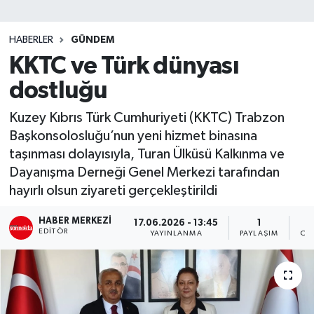
SİYASET
HABERLER
GÜNDEM
KKTC ve Türk dünyası
Teknoloji
dostluğu
TRABZON
Kuzey Kıbrıs Türk Cumhuriyeti (KKTC) Trabzon
TRABZONSPOR
Başkonsolosluğu’nun yeni hizmet binasına
taşınması dolayısıyla, Turan Ülküsü Kalkınma ve
Yaşam
Dayanışma Derneği Genel Merkezi tarafından
hayırlı olsun ziyareti gerçekleştirildi
HABER MERKEZI
17.06.2026 - 13:45
1
EDITÖR
YAYINLANMA
PAYLAŞIM
OK