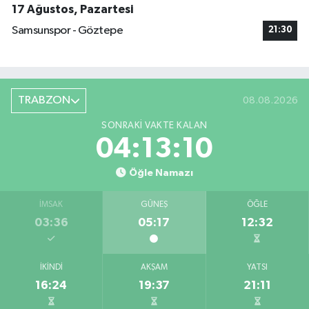
17 Ağustos, Pazartesi
Samsunspor - Göztepe
21:30
TRABZON
08.08.2026
SONRAKI VAKTE KALAN
04:13:09
Öğle Namazı
İMSAK
GÜNEŞ
ÖĞLE
03:36
05:17
12:32
İKINDI
AKŞAM
YATSI
16:24
19:37
21:11