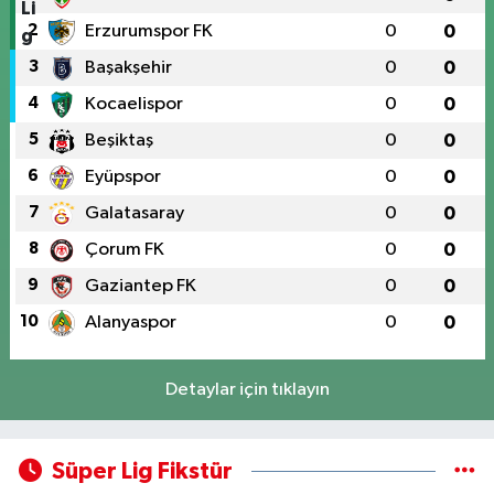
2
Erzurumspor FK
0
0
3
Başakşehir
0
0
4
Kocaelispor
0
0
5
Beşiktaş
0
0
6
Eyüpspor
0
0
7
Galatasaray
0
0
8
Çorum FK
0
0
9
Gaziantep FK
0
0
10
Alanyaspor
0
0
Detaylar için tıklayın
Süper Lig Fikstür