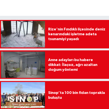
Rize'nin Fındıklı ilçesinde deniz
kenarındaki işletme adeta
tsunamiyi yaşadı
Anne adayları bu habere
dikkat: İlaçsız, ağrı azaltan
doğum yöntemi
Sinop’ta 100 bin fidan toprakla
buluştu