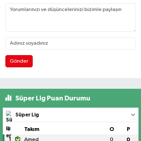
Gönder
Süper Lig Puan Durumu
Süper Lig
#
Takım
O
P
1
Amed
0
0