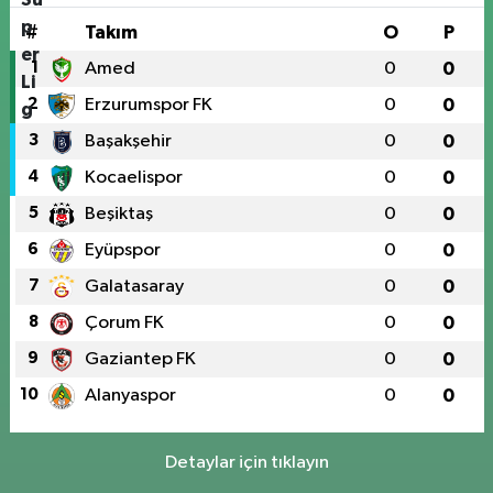
#
Takım
O
P
1
Amed
0
0
2
Erzurumspor FK
0
0
3
Başakşehir
0
0
4
Kocaelispor
0
0
5
Beşiktaş
0
0
6
Eyüpspor
0
0
7
Galatasaray
0
0
8
Çorum FK
0
0
9
Gaziantep FK
0
0
10
Alanyaspor
0
0
Detaylar için tıklayın