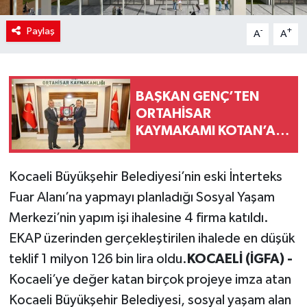
Paylaş
-
+
A
A
BAŞKAN GENÇ’TEN
ORTAHİSAR
KAYMAKAMI KOTAN’A
HAYIRLI OLSUN
ZİYARETİ
Kocaeli Büyükşehir Belediyesi’nin eski İnterteks
Fuar Alanı’na yapmayı planladığı Sosyal Yaşam
Merkezi’nin yapım işi ihalesine 4 firma katıldı.
EKAP üzerinden gerçekleştirilen ihalede en düşük
teklif 1 milyon 126 bin lira oldu.
KOCAELİ (İGFA) -
Kocaeli’ye değer katan birçok projeye imza atan
Kocaeli Büyükşehir Belediyesi, sosyal yaşam alan