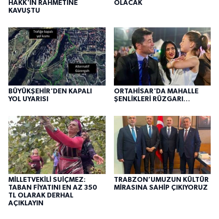
HAKK'IN RAHMETİNE
OLACAK
KAVUŞTU
BÜYÜKŞEHİR'DEN KAPALI
ORTAHİSAR'DA MAHALLE
YOL UYARISI
ŞENLİKLERİ RÜZGARI…
MİLLETVEKİLİ SUİÇMEZ:
TRABZON’UMUZUN KÜLTÜR
TABAN FİYATINI EN AZ 350
MİRASINA SAHİP ÇIKIYORUZ
TL OLARAK DERHAL
AÇIKLAYIN