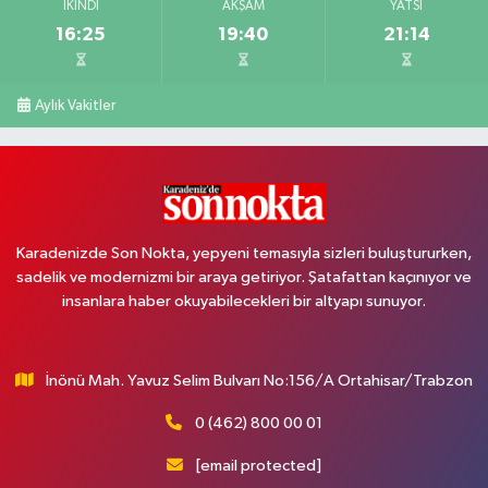
İKINDI
AKŞAM
YATSI
16:25
19:40
21:14
Aylık Vakitler
Karadenizde Son Nokta, yepyeni temasıyla sizleri buluştururken,
sadelik ve modernizmi bir araya getiriyor. Şatafattan kaçınıyor ve
insanlara haber okuyabilecekleri bir altyapı sunuyor.
İnönü Mah. Yavuz Selim Bulvarı No:156/A Ortahisar/Trabzon
0 (462) 800 00 01
[email protected]