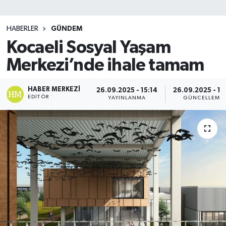
SİYASET
HABERLER
GÜNDEM
Kocaeli Sosyal Yaşam
Teknoloji
Merkezi’nde ihale tamam
TRABZON
HABER MERKEZI
26.09.2025 - 15:14
26.09.2025 - 15
TRABZONSPOR
EDITÖR
YAYINLANMA
GÜNCELLEME
Yaşam