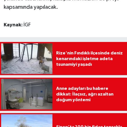
kapsamında yapılacak.
Kaynak:
İGF
Rize'nin Fındıklı ilçesinde deniz
kenarındaki işletme adeta
tsunamiyi yaşadı
Anne adayları bu habere
dikkat: İlaçsız, ağrı azaltan
doğum yöntemi
Sinop’ta 100 bin fidan toprakla