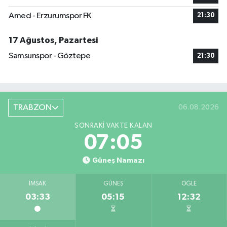
Amed - Erzurumspor FK
21:30
17 Ağustos, Pazartesi
Samsunspor - Göztepe
21:30
TRABZON
06.08.2026
SONRAKI VAKTE KALAN
07:04
Güneş Namazı
İMSAK
GÜNEŞ
ÖĞLE
03:33
05:15
12:32