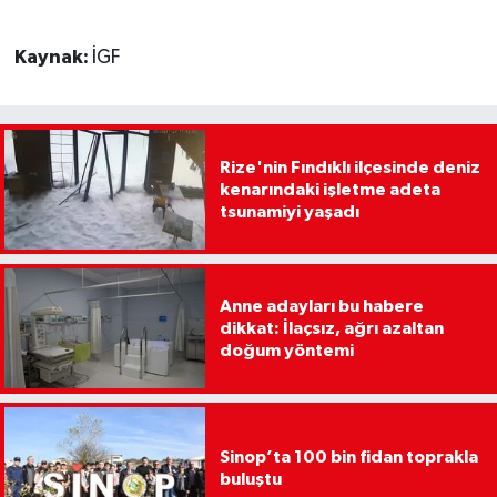
Kaynak:
İGF
Rize'nin Fındıklı ilçesinde deniz
kenarındaki işletme adeta
tsunamiyi yaşadı
Anne adayları bu habere
dikkat: İlaçsız, ağrı azaltan
doğum yöntemi
Sinop’ta 100 bin fidan toprakla
buluştu