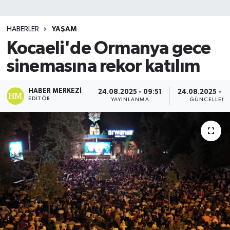
SİYASET
HABERLER
YAŞAM
Kocaeli'de Ormanya gece
Teknoloji
sinemasına rekor katılım
TRABZON
HABER MERKEZI
24.08.2025 - 09:51
24.08.2025 - 0
TRABZONSPOR
EDITÖR
YAYINLANMA
GÜNCELLEM
Yaşam