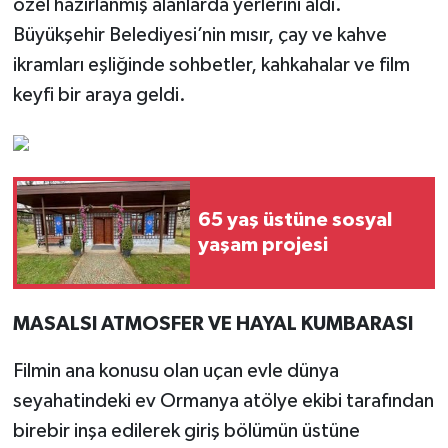
özel hazırlanmış alanlarda yerlerini aldı.
Büyükşehir Belediyesi’nin mısır, çay ve kahve
ikramları eşliğinde sohbetler, kahkahalar ve film
keyfi bir araya geldi.
65 yaş üstüne sosyal
yaşam projesi
MASALSI ATMOSFER VE HAYAL KUMBARASI
Filmin ana konusu olan uçan evle dünya
seyahatindeki ev Ormanya atölye ekibi tarafından
birebir inşa edilerek giriş bölümün üstüne