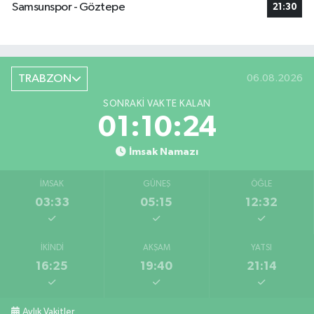
Samsunspor - Göztepe
21:30
TRABZON
06.08.2026
SONRAKI VAKTE KALAN
01:10:23
İmsak Namazı
İMSAK
GÜNEŞ
ÖĞLE
03:33
05:15
12:32
İKINDI
AKŞAM
YATSI
16:25
19:40
21:14
Aylık Vakitler