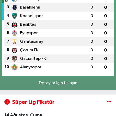
3
Başakşehir
0
0
4
Kocaelispor
0
0
5
Beşiktaş
0
0
6
Eyüpspor
0
0
7
Galatasaray
0
0
8
Çorum FK
0
0
9
Gaziantep FK
0
0
10
Alanyaspor
0
0
Detaylar için tıklayın
Süper Lig Fikstür
14 Ağustos, Cuma