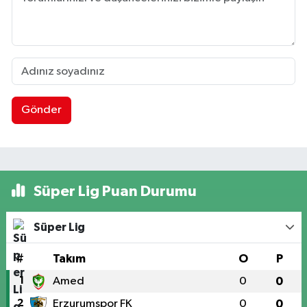
Gönder
Süper Lig Puan Durumu
Süper Lig
#
Takım
O
P
1
Amed
0
0
2
Erzurumspor FK
0
0