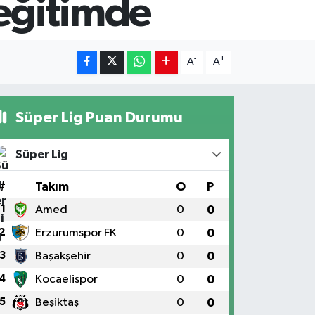
eğitimde
-
+
A
A
Süper Lig Puan Durumu
Süper Lig
#
Takım
O
P
1
Amed
0
0
2
Erzurumspor FK
0
0
3
Başakşehir
0
0
4
Kocaelispor
0
0
5
Beşiktaş
0
0