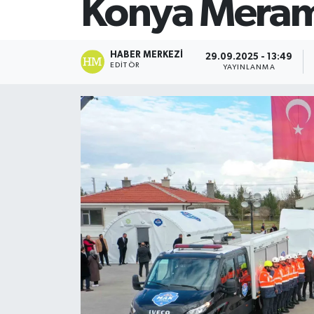
Konya Meram'
SİYASET
HABER MERKEZI
29.09.2025 - 13:49
Teknoloji
EDITÖR
YAYINLANMA
TRABZON
TRABZONSPOR
Yaşam