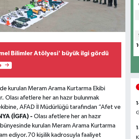
1
mel Bilimler Atölyesi' büyük ilgi gördü
e
de kurulan Meram Arama Kurtarma Ekibi
r. Olası afetlere her an hazır bulunmak
1
ekibine, AFAD İl Müdürlüğü tarafından “Afet ve
G
YA (İGFA) -
Olası afetlere her an hazır
 bünyesinde kurulan Meram Arama Kurtarma
1
am ediyor.70 kişilik kadrosuyla faaliyet
K