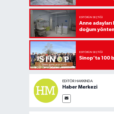
EDITÖRÜN SEÇTIĞI
Anne adayları b
doğum yönte
EDITÖRÜN SEÇTIĞI
Sinop’ta 100 b
EDITÖR HAKKINDA
Haber Merkezi