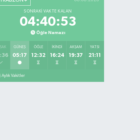
TRABZON
SONRAKI VAKTE KALAN
04:40:51
Öğle Namazı
SAK
GÜNEŞ
ÖĞLE
İKINDI
AKŞAM
YATSI
:36
05:17
12:32
16:24
19:37
21:11
Aylık Vakitler