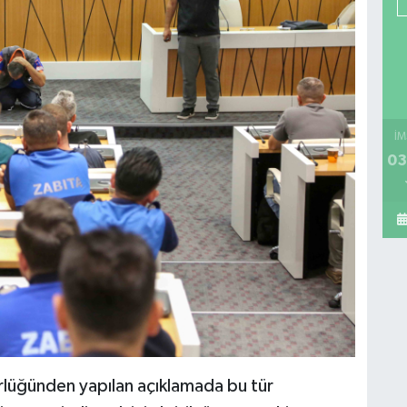
İM
03
rlüğünden yapılan açıklamada bu tür