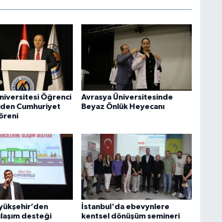
niversitesi Öğrenci
Avrasya Üniversitesinde
nden Cumhuriyet
Beyaz Önlük Heyecanı
öreni
üyükşehir’den
İstanbul'da ebevynlere
 ulaşım desteği
kentsel dönüşüm semineri