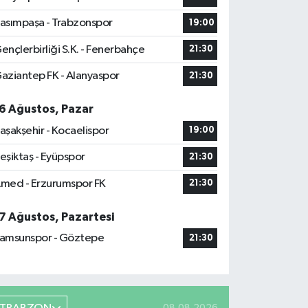
asımpaşa - Trabzonspor
19:00
ençlerbirliği S.K. - Fenerbahçe
21:30
aziantep FK - Alanyaspor
21:30
6 Ağustos, Pazar
aşakşehir - Kocaelispor
19:00
eşiktaş - Eyüpspor
21:30
med - Erzurumspor FK
21:30
7 Ağustos, Pazartesi
amsunspor - Göztepe
21:30
08.08.2026