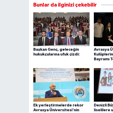
Bunlar da ilginizi çekebilir
Başkan Genç, geleceğin
Avrasya Ü
hukukçularına ufuk çizdi:
Kulüpleri
Bayramı T
Ek yerleştirmelerde rekor
Denizli B
Avrasya Üniversitesi’nin
liselilere