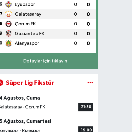
6
Eyüpspor
0
0
7
Galatasaray
0
0
8
Çorum FK
0
0
9
Gaziantep FK
0
0
0
Alanyaspor
0
0
Detaylar için tıklayın
Süper Lig Fikstür
4 Ağustos, Cuma
alatasaray - Çorum FK
21:30
5 Ağustos, Cumartesi
onyaspor - Rizespor
19:00