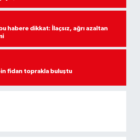
u habere dikkat: İlaçsız, ağrı azaltan
mi
in fidan toprakla buluştu