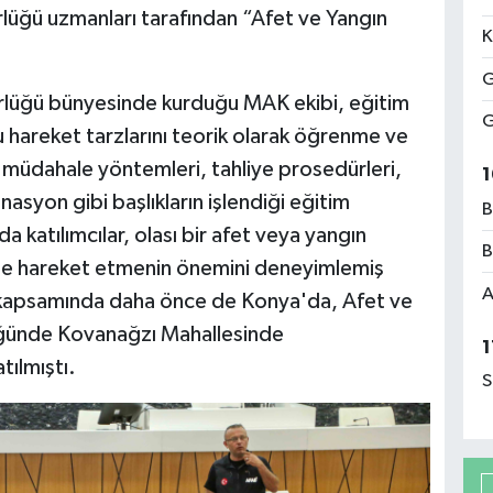
üğü uzmanları tarafından “Afet ve Yangın
K
G
rlüğü bünyesinde kurduğu MAK ekibi, eğitim
G
 hareket tarzlarını teorik olarak öğrenme ve
 müdahale yöntemleri, tahliye prosedürleri,
1
nasyon gibi başlıkların işlendiği eğitim
B
 katılımcılar, olası bir afet veya yangın
B
ekilde hareket etmenin önemini deneyimlemiş
A
kapsamında daha önce de Konya'da, Afet ve
ğünde Kovanağzı Mahallesinde
1
tılmıştı.
S