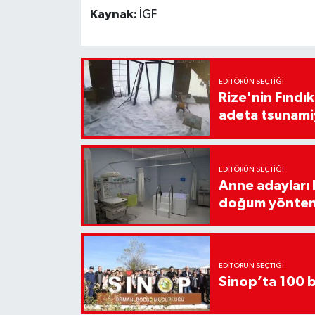
Kaynak:
İGF
EDITÖRÜN SEÇTIĞI
Rize'nin Fındık
adeta tsunami
EDITÖRÜN SEÇTIĞI
Anne adayları b
doğum yönte
EDITÖRÜN SEÇTIĞI
Sinop’ta 100 b