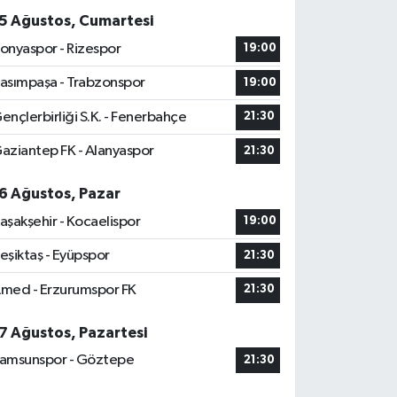
5 Ağustos, Cumartesi
onyaspor - Rizespor
19:00
asımpaşa - Trabzonspor
19:00
ençlerbirliği S.K. - Fenerbahçe
21:30
aziantep FK - Alanyaspor
21:30
6 Ağustos, Pazar
aşakşehir - Kocaelispor
19:00
eşiktaş - Eyüpspor
21:30
med - Erzurumspor FK
21:30
7 Ağustos, Pazartesi
amsunspor - Göztepe
21:30