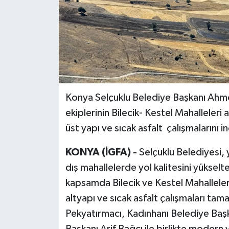
Konya Selçuklu Belediye Başkanı Ahme
ekiplerinin Bilecik- Kestel Mahalleleri
üst yapı ve sıcak asfalt çalışmalarını i
KONYA (İGFA) -
Selçuklu Belediyesi, y
dış mahallelerde yol kalitesini yükselt
kapsamda Bilecik ve Kestel Mahalleleri
altyapı ve sıcak asfalt çalışmaları ta
Pekyatırmacı, Kadınhanı Belediye Başka
Başkanı Arif Bağcı ile birlikte modern 