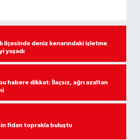
lı ilçesinde deniz kenarındaki işletme
yi yaşadı
u habere dikkat: İlaçsız, ağrı azaltan
mi
in fidan toprakla buluştu