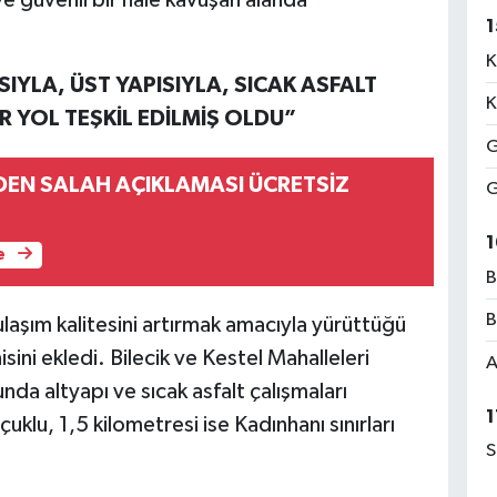
1
K
IYLA, ÜST YAPISIYLA, SICAK ASFALT
K
R YOL TEŞKİL EDİLMİŞ OLDU”
G
DEN SALAH AÇIKLAMASI ÜCRETSİZ
G
1
e
B
B
ulaşım kalitesini artırmak amacıyla yürüttüğü
nisini ekledi. Bilecik ve Kestel Mahalleleri
A
unda altyapı ve sıcak asfalt çalışmaları
1
klu, 1,5 kilometresi ise Kadınhanı sınırları
S