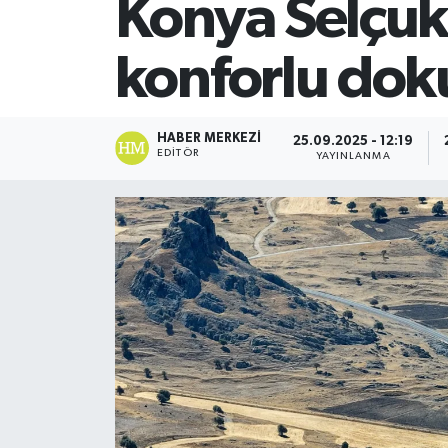
Konya Selçuk
SİYASET
konforlu dok
Teknoloji
TRABZON
HABER MERKEZI
25.09.2025 - 12:19
EDITÖR
YAYINLANMA
TRABZONSPOR
Yaşam