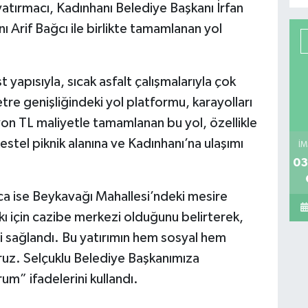
tırmacı, Kadınhanı Belediye Başkanı İrfan
ı Arif Bağcı ile birlikte tamamlanan yol
 yapısıyla, sıcak asfalt çalışmalarıyla çok
metre genişliğindeki yol platformu, karayolları
yon TL maliyetle tamamlanan bu yol, özellikle
Kestel piknik alanına ve Kadınhanı’na ulaşımı
İM
03
ca ise Beykavağı Mahallesi’ndeki mesire
lkı için cazibe merkezi olduğunu belirterek,
iği sağlandı. Bu yatırımın hem sosyal hem
ruz. Selçuklu Belediye Başkanımıza
m” ifadelerini kullandı.