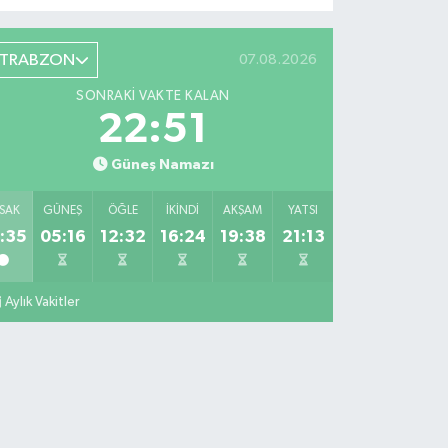
TRABZON
07.08.2026
SONRAKI VAKTE KALAN
22:50
Güneş Namazı
SAK
GÜNEŞ
ÖĞLE
İKINDI
AKŞAM
YATSI
:35
05:16
12:32
16:24
19:38
21:13
Aylık Vakitler