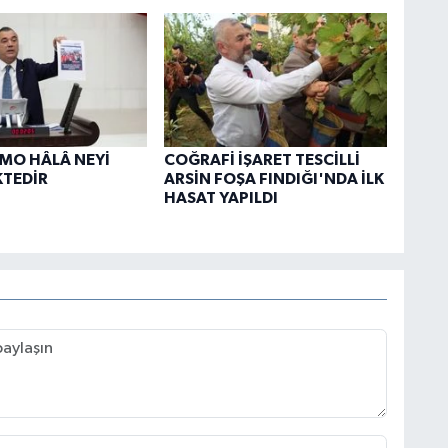
TMO HÂLÂ NEYİ
COĞRAFİ İŞARET TESCİLLİ
KTEDİR
ARSİN FOŞA FINDIĞI'NDA İLK
HASAT YAPILDI