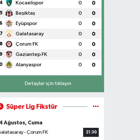
4
Kocaelispor
0
0
5
Beşiktaş
0
0
6
Eyüpspor
0
0
7
Galatasaray
0
0
8
Çorum FK
0
0
9
Gaziantep FK
0
0
0
Alanyaspor
0
0
Detaylar için tıklayın
Süper Lig Fikstür
4 Ağustos, Cuma
alatasaray - Çorum FK
21:30