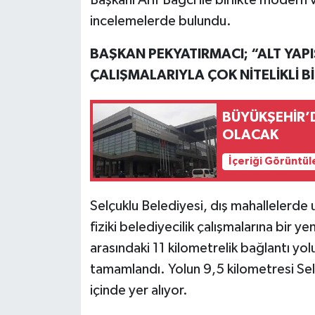
incelemelerde bulundu.
BAŞKAN PEKYATIRMACI; “ALT YAPIS
ÇALIŞMALARIYLA ÇOK NİTELİKLİ Bİ
BÜYÜKŞEHİR’
OLACAK
İçeriği Görüntül
Selçuklu Belediyesi, dış mahallelerde 
fiziki belediyecilik çalışmalarına bir ye
arasındaki 11 kilometrelik bağlantı yol
tamamlandı. Yolun 9,5 kilometresi Selçu
içinde yer alıyor.