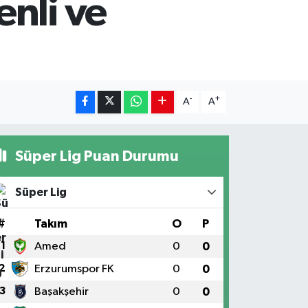
nli ve
-
+
A
A
Süper Lig Puan Durumu
Süper Lig
#
Takım
O
P
1
Amed
0
0
2
Erzurumspor FK
0
0
3
Başakşehir
0
0