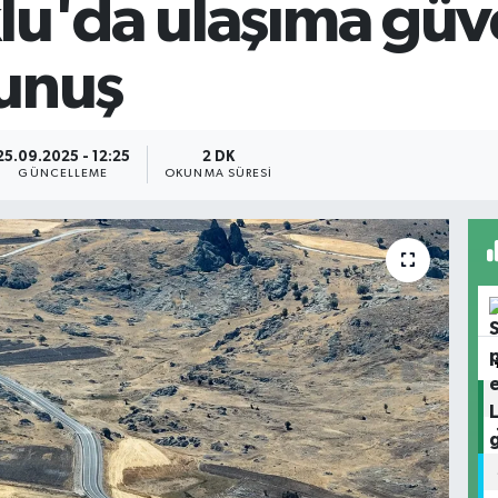
lu'da ulaşıma güve
unuş
25.09.2025 - 12:25
2 DK
GÜNCELLEME
OKUNMA SÜRESI