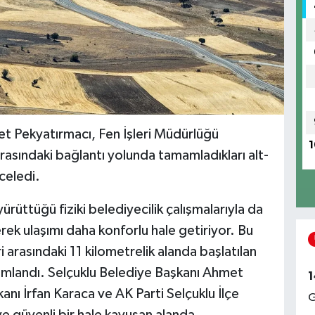
t Pekyatırmacı, Fen İşleri Müdürlüğü
1
 arasındaki bağlantı yolunda tamamladıkları alt-
nceledi.
ürüttüğü fiziki belediyecilik çalışmalarıyla da
erek ulaşımı daha konforlu hale getiriyor. Bu
 arasındaki 11 kilometrelik alanda başlatılan
mamlandı. Selçuklu Belediye Başkanı Ahmet
1
nı İrfan Karaca ve AK Parti Selçuklu İlçe
G
ve güvenli bir hale kavuşan alanda