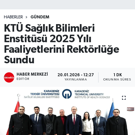
SİYASET
HABERLER
GÜNDEM
KTÜ Sağlık Bilimleri
Teknoloji
Enstitüsü 2025 Yılı
TRABZON
Faaliyetlerini Rektörlüğe
TRABZONSPOR
Sundu
Yaşam
HABER MERKEZI
20.01.2026 - 12:27
1 DK
EDITÖR
YAYINLANMA
OKUNMA SÜRESI