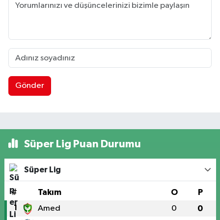
Gönder
Süper Lig Puan Durumu
Süper Lig
#
Takım
O
P
1
Amed
0
0