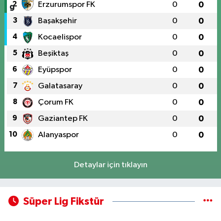
2
Erzurumspor FK
0
0
3
Başakşehir
0
0
4
Kocaelispor
0
0
5
Beşiktaş
0
0
6
Eyüpspor
0
0
7
Galatasaray
0
0
8
Çorum FK
0
0
9
Gaziantep FK
0
0
10
Alanyaspor
0
0
Detaylar için tıklayın
Süper Lig Fikstür