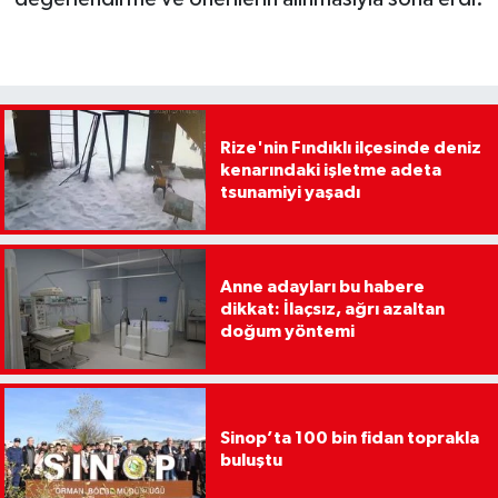
Rize'nin Fındıklı ilçesinde deniz
kenarındaki işletme adeta
tsunamiyi yaşadı
Anne adayları bu habere
dikkat: İlaçsız, ağrı azaltan
doğum yöntemi
Sinop’ta 100 bin fidan toprakla
buluştu