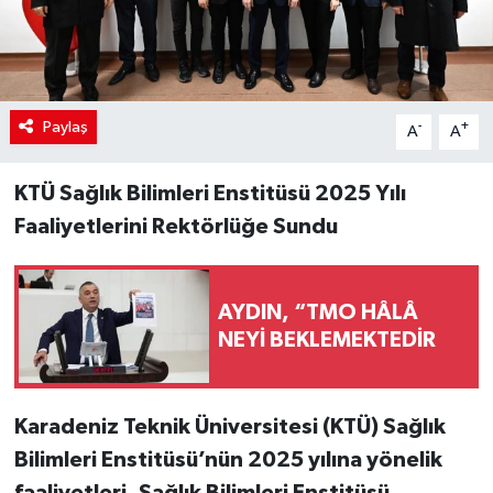
Paylaş
-
+
A
A
KTÜ Sağlık Bilimleri Enstitüsü 2025 Yılı
Faaliyetlerini Rektörlüğe Sundu
AYDIN, “TMO HÂLÂ
NEYİ BEKLEMEKTEDİR
Karadeniz Teknik Üniversitesi (KTÜ) Sağlık
Bilimleri Enstitüsü’nün 2025 yılına yönelik
faaliyetleri, Sağlık Bilimleri Enstitüsü