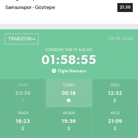
Samsunspor - Göztepe
21:30
TRABZON
09.08.2026
SONRAKI VAKTE KALAN
01:58:54
Öğle Namazı
İMSAK
GÜNEŞ
ÖĞLE
03:38
05:18
12:32
İKINDI
AKŞAM
YATSI
16:23
19:36
21:09