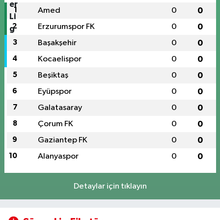
1
Amed
0
0
2
Erzurumspor FK
0
0
3
Başakşehir
0
0
4
Kocaelispor
0
0
5
Beşiktaş
0
0
6
Eyüpspor
0
0
7
Galatasaray
0
0
8
Çorum FK
0
0
9
Gaziantep FK
0
0
10
Alanyaspor
0
0
Detaylar için tıklayın