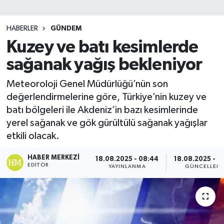
SİYASET
HABERLER
GÜNDEM
Kuzey ve batı kesimlerde
Teknoloji
sağanak yağış bekleniyor
TRABZON
Meteoroloji Genel Müdürlüğü’nün son
TRABZONSPOR
değerlendirmelerine göre, Türkiye’nin kuzey ve
batı bölgeleri ile Akdeniz’in bazı kesimlerinde
Yaşam
yerel sağanak ve gök gürültülü sağanak yağışlar
etkili olacak.
HABER MERKEZI
18.08.2025 - 08:44
18.08.2025 - 0
EDITÖR
YAYINLANMA
GÜNCELLEM