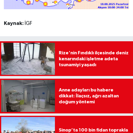
Kaynak:
İGF
Rize'nin Fındıklı ilçesinde deniz
kenarındaki işletme adeta
tsunamiyi yaşadı
Anne adayları bu habere
dikkat: İlaçsız, ağrı azaltan
doğum yöntemi
Sinop’ta 100 bin fidan toprakla