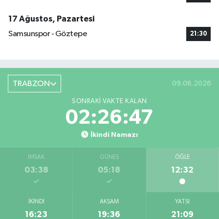
17 Ağustos, Pazartesi
Samsunspor - Göztepe
21:30
TRABZON
09.08.2026
SONRAKI VAKTE KALAN
02:26:47
İkindi Namazı
İMSAK
GÜNEŞ
ÖĞLE
03:38
05:18
12:32
İKINDI
AKŞAM
YATSI
16:23
19:36
21:09