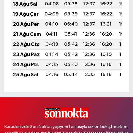
18 Ağu Sal
04:08
05:38
12:37
16:22
19:26
19 Ağu Çar
04:09
05:39
12:37
16:22
19:25
20 Ağu Per
04:10
05:40
12:37
16:21
19:23
21 Ağu Cum
04:11
05:41
12:36
16:20
19:22
22 Ağu Cts
04:13
05:42
12:36
16:20
19:21
23 Ağu Paz
04:14
05:42
12:36
16:19
19:19
24 Ağu Pts
04:15
05:43
12:36
16:18
19:18
25 Ağu Sal
04:16
05:44
12:35
16:18
19:17
Karadenizde Son Nokta, yepyeni temasıyla sizleri buluştururken,