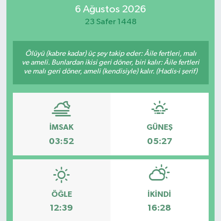
6 Ağustos 2026
SİYASET
23 Safer 1448
Teknoloji
Ölüyü (kabre kadar) üç şey takip eder: Âile fertleri, malı
ve ameli. Bunlardan ikisi geri döner, biri kalır: Âile fertleri
TRABZON
ve malı geri döner, ameli (kendisiyle) kalır. (Hadis-i şerif)
TRABZONSPOR
Yaşam
İMSAK
GÜNEŞ
03:52
05:27
ÖĞLE
İKINDI
12:39
16:28