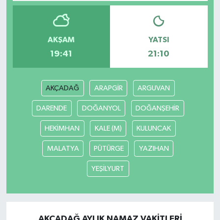
AKŞAM
YATSI
19:41
21:10
AKÇADAĞ
ARAPGİR
ARGUVAN
DARENDE
DOĞANYOL
DOĞANŞEHİR
HEKİMHAN
KALE (M)
KULUNCAK
MALATYA
PÜTÜRGE
YAZIHAN
YEŞİLYURT
AKÇADAĞ AYLIK NAMAZ VAKITLERI