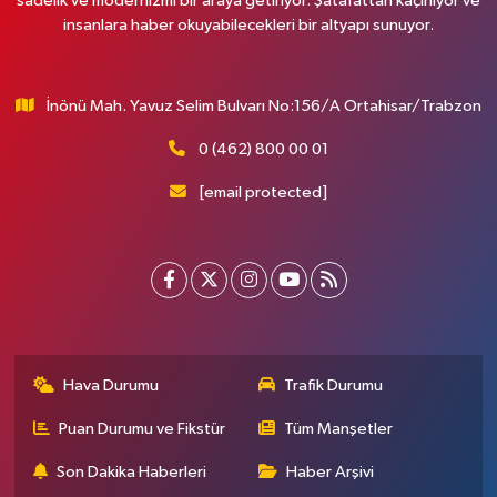
sadelik ve modernizmi bir araya getiriyor. Şatafattan kaçınıyor ve
insanlara haber okuyabilecekleri bir altyapı sunuyor.
İnönü Mah. Yavuz Selim Bulvarı No:156/A Ortahisar/Trabzon
0 (462) 800 00 01
[email protected]
Hava Durumu
Trafik Durumu
Puan Durumu ve Fikstür
Tüm Manşetler
Son Dakika Haberleri
Haber Arşivi