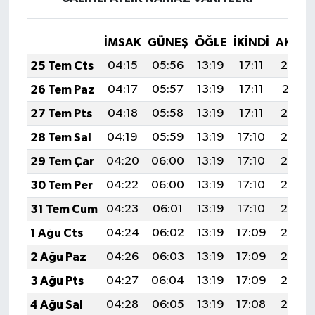
İMSAK
GÜNEŞ
ÖĞLE
İKINDI
AKŞA
25 Tem Cts
04:15
05:56
13:19
17:11
20:32
26 Tem Paz
04:17
05:57
13:19
17:11
20:31
27 Tem Pts
04:18
05:58
13:19
17:11
20:30
28 Tem Sal
04:19
05:59
13:19
17:10
20:29
29 Tem Çar
04:20
06:00
13:19
17:10
20:28
30 Tem Per
04:22
06:00
13:19
17:10
20:28
31 Tem Cum
04:23
06:01
13:19
17:10
20:27
1 Ağu Cts
04:24
06:02
13:19
17:09
20:26
2 Ağu Paz
04:26
06:03
13:19
17:09
20:25
3 Ağu Pts
04:27
06:04
13:19
17:09
20:24
4 Ağu Sal
04:28
06:05
13:19
17:08
20:23