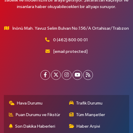
sadelik ve modernizmi bir araya getiriyor. Şatafattan kaçınıyor ve
insanlara haber okuyabilecekleri bir altyapı sunuyor.
İnönü Mah. Yavuz Selim Bulvarı No:156/A Ortahisar/Trabzon
0 (462) 800 00 01
[email protected]
Hava Durumu
Trafik Durumu
Puan Durumu ve Fikstür
Tüm Manşetler
Son Dakika Haberleri
Haber Arşivi