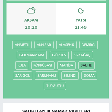
AKŞAM
YATSI
20:20
21:49
AHMETLİ
AKHİSAR
ALAŞEHİR
DEMİRCİ
GÖLMARMARA
GÖRDES
KIRKAĞAÇ
KULA
KÖPRÜBAŞI
MANİSA
SALİHLİ
SARIGÖL
SARUHANLI
SELENDİ
SOMA
TURGUTLU
SALİHLİ AYLIK NAMAZ VAKITLERI