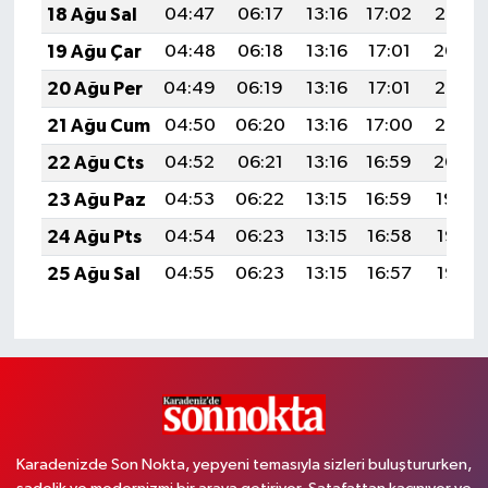
18 Ağu Sal
04:47
06:17
13:16
17:02
20:06
19 Ağu Çar
04:48
06:18
13:16
17:01
20:04
20 Ağu Per
04:49
06:19
13:16
17:01
20:03
21 Ağu Cum
04:50
06:20
13:16
17:00
20:02
22 Ağu Cts
04:52
06:21
13:16
16:59
20:00
23 Ağu Paz
04:53
06:22
13:15
16:59
19:59
24 Ağu Pts
04:54
06:23
13:15
16:58
19:58
25 Ağu Sal
04:55
06:23
13:15
16:57
19:56
Karadenizde Son Nokta, yepyeni temasıyla sizleri buluştururken,