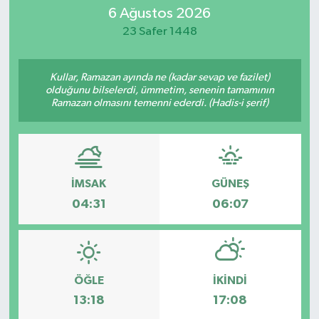
6 Ağustos 2026
SİYASET
23 Safer 1448
Teknoloji
Kullar, Ramazan ayında ne (kadar sevap ve fazilet)
olduğunu bilselerdi, ümmetim, senenin tamamının
TRABZON
Ramazan olmasını temenni ederdi. (Hadis-i şerif)
TRABZONSPOR
Yaşam
İMSAK
GÜNEŞ
04:31
06:07
ÖĞLE
İKINDI
13:18
17:08