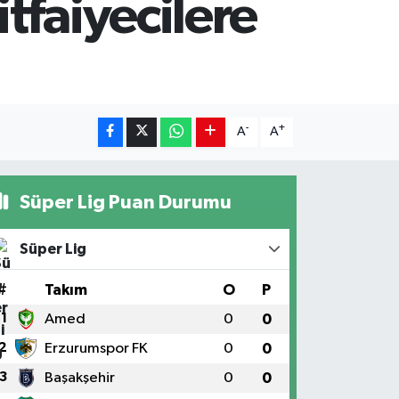
tfaiyecilere
-
+
A
A
Süper Lig Puan Durumu
Süper Lig
#
Takım
O
P
1
Amed
0
0
2
Erzurumspor FK
0
0
3
Başakşehir
0
0