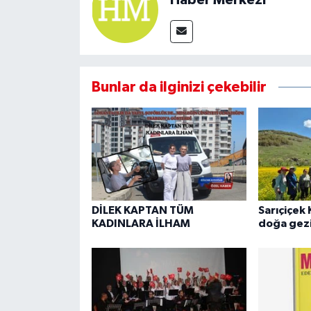
Haber Merkezi
Bunlar da ilginizi çekebilir
DİLEK KAPTAN TÜM
Sarıçiçek 
KADINLARA İLHAM
doğa gezi