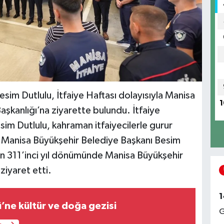
sim Dutlulu, İtfaiye Haftası dolayısıyla Manisa
1
aşkanlığı’na ziyarette bulundu. İtfaiye
im Dutlulu, kahraman itfaiyecilerle gurur
-
Manisa Büyükşehir Belediye Başkanı Besim
unun 311’inci yıl dönümünde Manisa Büyükşehir
 ziyaret etti.
1
Sarıçiçek Köyü’ne kültür ve doğa gezisi
G