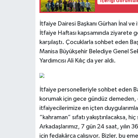
İçeriği Görüntül
İtfaiye Dairesi Başkanı Gürhan İnal ve
İtfaiye Haftası kapsamında ziyarete ge
karşılaştı. Çocuklarla sohbet eden Baş
Manisa Büyükşehir Belediye Genel Sek
Yardımcısı Ali Kılıç da yer aldı.
İtfaiye personelleriyle sohbet eden B
korumak için gece gündüz demeden, 
itfaiyecilerimize en içten duygularıml
“kahraman” sıfatı yakıştırılacaksa, hiç 
Arkadaşlarımız, 7 gün 24 saat, yılın 3
için fedakârca çalışıyor. Bizler, bu eme