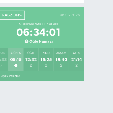
TRABZON
06.08.2026
SONRAKI VAKTE KALAN
06:34:00
Öğle Namazı
SAK
GÜNEŞ
ÖĞLE
İKINDI
AKŞAM
YATSI
:33
05:15
12:32
16:25
19:40
21:14
Aylık Vakitler