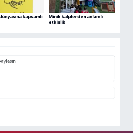
dünyasına kapsamlı
Minik kalplerden anlamlı
etkinlik