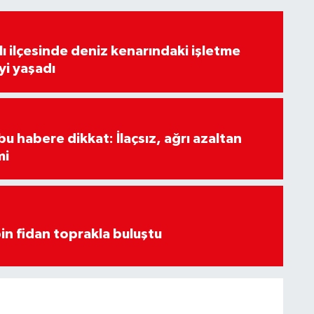
lı ilçesinde deniz kenarındaki işletme
yi yaşadı
u habere dikkat: İlaçsız, ağrı azaltan
mi
in fidan toprakla buluştu