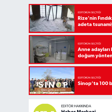
EDITÖRÜN SEÇTIĞI
Rize'nin Fındık
adeta tsunami
EDITÖRÜN SEÇTIĞI
Anne adayları b
doğum yönte
EDITÖRÜN SEÇTIĞI
Sinop’ta 100 b
EDITÖR HAKKINDA