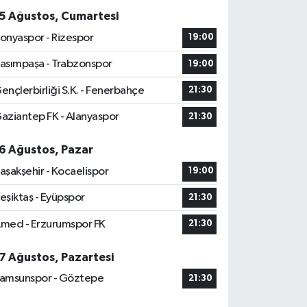
5 Ağustos, Cumartesi
onyaspor - Rizespor
19:00
asımpaşa - Trabzonspor
19:00
ençlerbirliği S.K. - Fenerbahçe
21:30
aziantep FK - Alanyaspor
21:30
6 Ağustos, Pazar
aşakşehir - Kocaelispor
19:00
eşiktaş - Eyüpspor
21:30
med - Erzurumspor FK
21:30
7 Ağustos, Pazartesi
amsunspor - Göztepe
21:30