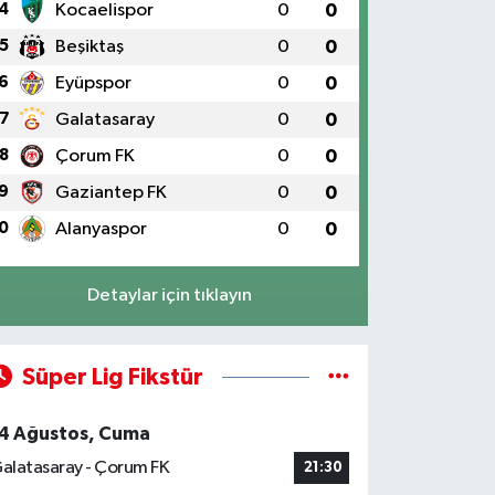
4
Kocaelispor
0
0
5
Beşiktaş
0
0
6
Eyüpspor
0
0
7
Galatasaray
0
0
8
Çorum FK
0
0
9
Gaziantep FK
0
0
0
Alanyaspor
0
0
Detaylar için tıklayın
Süper Lig Fikstür
4 Ağustos, Cuma
alatasaray - Çorum FK
21:30