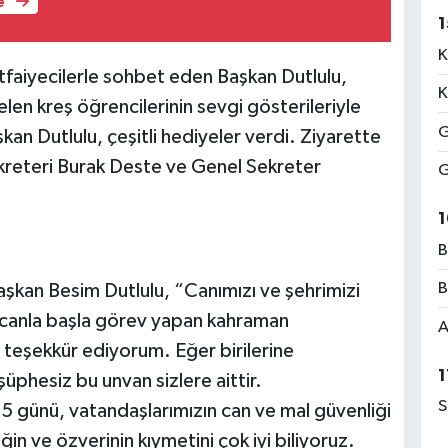
e
1
K
 itfaiyecilerle sohbet eden Başkan Dutlulu,
K
len kreş öğrencilerinin sevgi gösterileriyle
G
kan Dutlulu, çeşitli hediyeler verdi. Ziyarette
reteri Burak Deste ve Genel Sekreter
G
1
B
B
aşkan Besim Dutlulu, “Canımızı ve şehrimizi
canla başla görev yapan kahraman
A
a teşekkür ediyorum. Eğer birilerine
1
şüphesiz bu unvan sizlere aittir.
S
65 günü, vatandaşlarımızın can ve mal güvenliği
ğin ve özverinin kıymetini çok iyi biliyoruz.