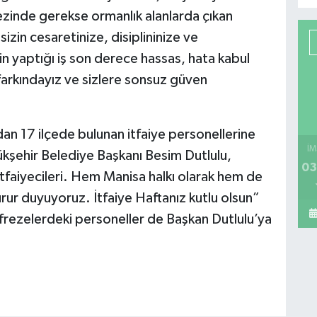
inde gerekse ormanlık alanlarda çıkan
izin cesaretinize, disiplininize ve
rin yaptığı iş son derece hassas, hata kabul
arkındayız ve sizlere sonsuz güven
an 17 ilçede bulunan itfaiye personellerine
İM
kşehir Belediye Başkanı Besim Dutlulu,
03
faiyecileri. Hem Manisa halkı olarak hem de
urur duyuyoruz. İtfaiye Haftanız kutlu olsun”
müfrezelerdeki personeller de Başkan Dutlulu’ya