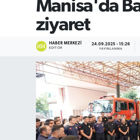
Manisa'da Baş
SİYASET
ziyaret
Teknoloji
TRABZON
HABER MERKEZI
24.09.2025 - 15:26
EDITÖR
YAYINLANMA
TRABZONSPOR
Yaşam