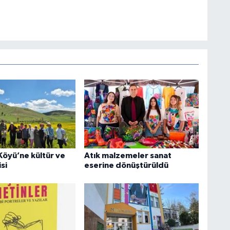
Köyü’ne kültür ve
Atık malzemeler sanat
si
eserine dönüştürüldü