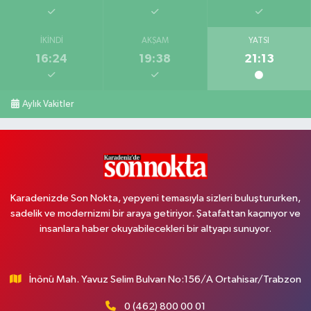
İKINDI
AKŞAM
YATSI
16:24
19:38
21:13
Aylık Vakitler
Karadenizde Son Nokta, yepyeni temasıyla sizleri buluştururken,
sadelik ve modernizmi bir araya getiriyor. Şatafattan kaçınıyor ve
insanlara haber okuyabilecekleri bir altyapı sunuyor.
İnönü Mah. Yavuz Selim Bulvarı No:156/A Ortahisar/Trabzon
0 (462) 800 00 01