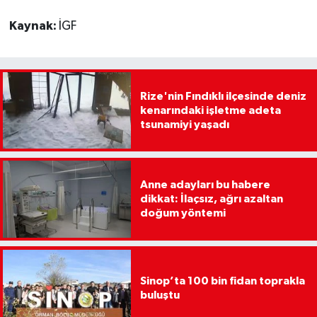
Kaynak:
İGF
Rize'nin Fındıklı ilçesinde deniz
kenarındaki işletme adeta
tsunamiyi yaşadı
Anne adayları bu habere
dikkat: İlaçsız, ağrı azaltan
doğum yöntemi
Sinop’ta 100 bin fidan toprakla
buluştu