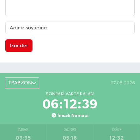
Gönder
TRABZON
07.08.2026
SONRAKI VAKTE KALAN
06:12:38
İmsak Namazı
İMSAK
GÜNEŞ
ÖĞLE
03:35
05:16
12:32