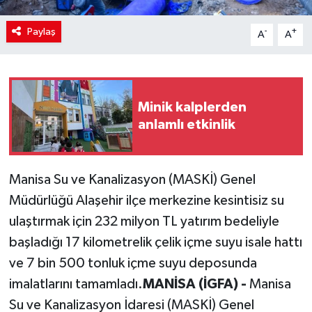
Paylaş
-
+
A
A
Minik kalplerden
anlamlı etkinlik
Manisa Su ve Kanalizasyon (MASKİ) Genel
Müdürlüğü Alaşehir ilçe merkezine kesintisiz su
ulaştırmak için 232 milyon TL yatırım bedeliyle
başladığı 17 kilometrelik çelik içme suyu isale hattı
ve 7 bin 500 tonluk içme suyu deposunda
imalatlarını tamamladı.
MANİSA (İGFA) -
Manisa
Su ve Kanalizasyon İdaresi (MASKİ) Genel