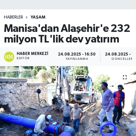
SİYASET
HABERLER
YAŞAM
Manisa'dan Alaşehir'e 232
Teknoloji
milyon TL'lik dev yatırım
TRABZON
HABER MERKEZI
24.08.2025 - 16:50
24.08.2025 - 1
TRABZONSPOR
EDITÖR
YAYINLANMA
GÜNCELLEM
Yaşam