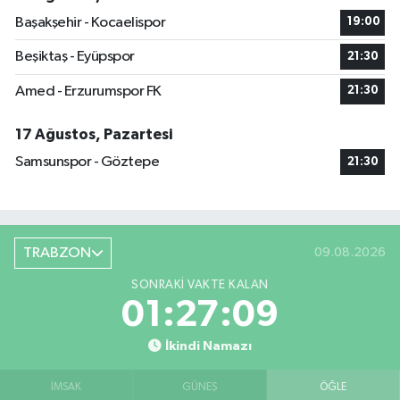
Başakşehir - Kocaelispor
19:00
Beşiktaş - Eyüpspor
21:30
Amed - Erzurumspor FK
21:30
17 Ağustos, Pazartesi
Samsunspor - Göztepe
21:30
TRABZON
09.08.2026
SONRAKI VAKTE KALAN
01:27:08
İkindi Namazı
İMSAK
GÜNEŞ
ÖĞLE