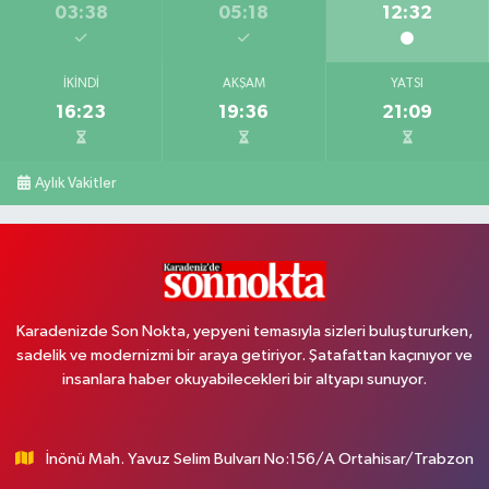
03:38
05:18
12:32
İKINDI
AKŞAM
YATSI
16:23
19:36
21:09
Aylık Vakitler
Karadenizde Son Nokta, yepyeni temasıyla sizleri buluştururken,
sadelik ve modernizmi bir araya getiriyor. Şatafattan kaçınıyor ve
insanlara haber okuyabilecekleri bir altyapı sunuyor.
İnönü Mah. Yavuz Selim Bulvarı No:156/A Ortahisar/Trabzon