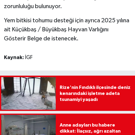
zorunluluğu bulunuyor.
Yem bitkisi tohumu desteği için ayrıca 2025 yılına
ait Küçükbaş / Büyükbaş Hayvan Varlığını
Gösterir Belge de istenecek.
Kaynak:
İGF
Rize'nin Fındıklı ilçesinde deniz
kenarındaki işletme adeta
tsunamiyi yaşadı
Anne adayları bu habere
dikkat: İlaçsız, ağrı azaltan