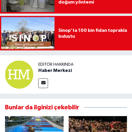
doğum yöntemi
Sinop’ta 100 bin fidan toprakla
buluştu
EDITÖR HAKKINDA
Haber Merkezi
Bunlar da ilginizi çekebilir