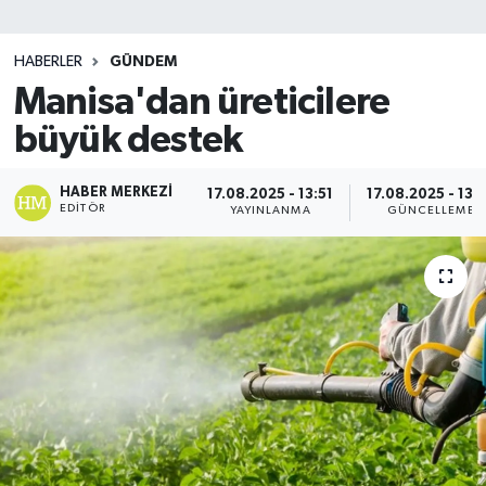
SİYASET
HABERLER
GÜNDEM
Manisa'dan üreticilere
Teknoloji
büyük destek
TRABZON
HABER MERKEZI
17.08.2025 - 13:51
17.08.2025 - 13:
TRABZONSPOR
EDITÖR
YAYINLANMA
GÜNCELLEME
Yaşam