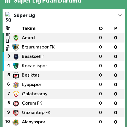
Süper Lig Puan Durumu
Süper Lig
#
Takım
O
P
1
Amed
0
0
2
Erzurumspor FK
0
0
3
Başakşehir
0
0
4
Kocaelispor
0
0
5
Beşiktaş
0
0
6
Eyüpspor
0
0
7
Galatasaray
0
0
8
Çorum FK
0
0
9
Gaziantep FK
0
0
10
Alanyaspor
0
0