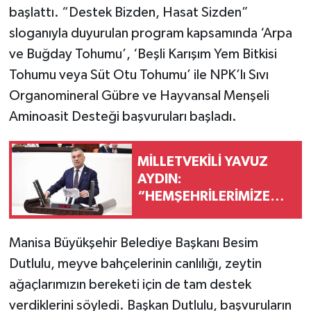
başlattı. “Destek Bizden, Hasat Sizden”
sloganıyla duyurulan program kapsamında ‘Arpa
ve Buğday Tohumu’, ‘Beşli Karışım Yem Bitkisi
Tohumu veya Süt Otu Tohumu’ ile NPK’lı Sıvı
Organomineral Gübre ve Hayvansal Menşeli
Aminoasit Desteği başvuruları başladı.
MİLLETVEKİLİ YAVUZ
AYDIN:
“HEMŞEHRİLERİMİZE
SORDUNUZ MU?”
Manisa Büyükşehir Belediye Başkanı Besim
Dutlulu, meyve bahçelerinin canlılığı, zeytin
ağaçlarımızın bereketi için de tam destek
verdiklerini söyledi. Başkan Dutlulu, başvuruların