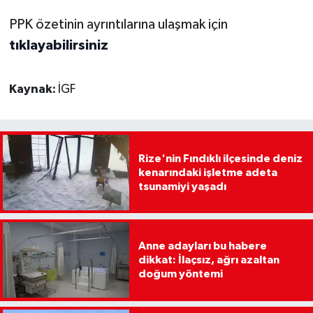
PPK özetinin ayrıntılarına ulaşmak için
tıklayabilirsiniz
Kaynak:
İGF
Rize'nin Fındıklı ilçesinde deniz
kenarındaki işletme adeta
tsunamiyi yaşadı
Anne adayları bu habere
dikkat: İlaçsız, ağrı azaltan
doğum yöntemi