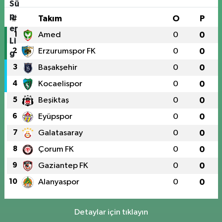
#
Takım
O
P
1
Amed
0
0
2
Erzurumspor FK
0
0
3
Başakşehir
0
0
4
Kocaelispor
0
0
5
Beşiktaş
0
0
6
Eyüpspor
0
0
7
Galatasaray
0
0
8
Çorum FK
0
0
9
Gaziantep FK
0
0
10
Alanyaspor
0
0
Detaylar için tıklayın