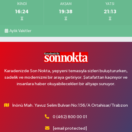
İKINDI
AKŞAM
YATSI
16:24
19:38
21:13
Aylık Vakitler
Karadenizde Son Nokta, yepyeni temasıyla sizleri buluştururken,
sadelik ve modernizmi bir araya getiriyor. Şatafattan kaçınıyor ve
insanlara haber okuyabilecekleri bir altyapı sunuyor.
İnönü Mah. Yavuz Selim Bulvarı No:156/A Ortahisar/Trabzon
0 (462) 800 00 01
[email protected]