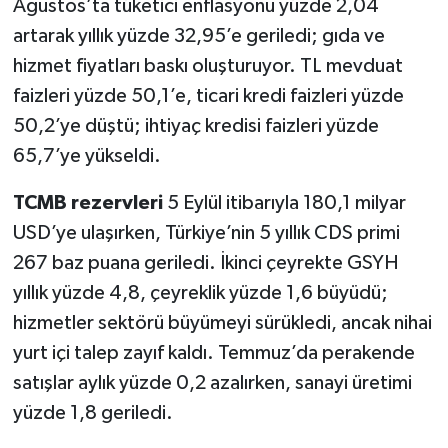
Ağustos’ta tüketici enflasyonu yüzde 2,04
artarak yıllık yüzde 32,95’e geriledi; gıda ve
hizmet fiyatları baskı oluşturuyor. TL mevduat
faizleri yüzde 50,1’e, ticari kredi faizleri yüzde
50,2’ye düştü; ihtiyaç kredisi faizleri yüzde
65,7’ye yükseldi.
TCMB rezervleri
5 Eylül itibarıyla 180,1 milyar
USD’ye ulaşırken, Türkiye’nin 5 yıllık CDS primi
267 baz puana geriledi. İkinci çeyrekte GSYH
yıllık yüzde 4,8, çeyreklik yüzde 1,6 büyüdü;
hizmetler sektörü büyümeyi sürükledi, ancak nihai
yurt içi talep zayıf kaldı. Temmuz’da perakende
satışlar aylık yüzde 0,2 azalırken, sanayi üretimi
yüzde 1,8 geriledi.