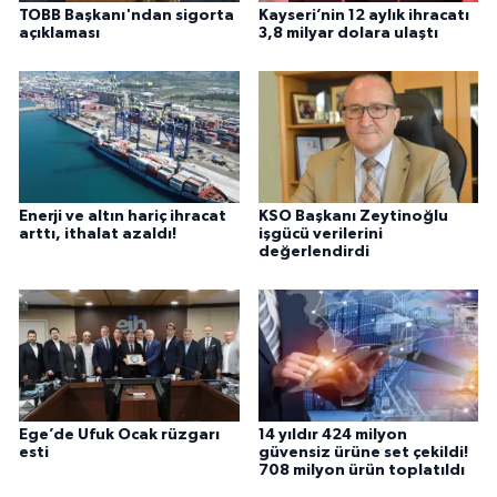
TOBB Başkanı'ndan sigorta
Kayseri’nin 12 aylık ihracatı
açıklaması
3,8 milyar dolara ulaştı
Enerji ve altın hariç ihracat
KSO Başkanı Zeytinoğlu
arttı, ithalat azaldı!
işgücü verilerini
değerlendirdi
Ege’de Ufuk Ocak rüzgarı
14 yıldır 424 milyon
esti
güvensiz ürüne set çekildi!
708 milyon ürün toplatıldı