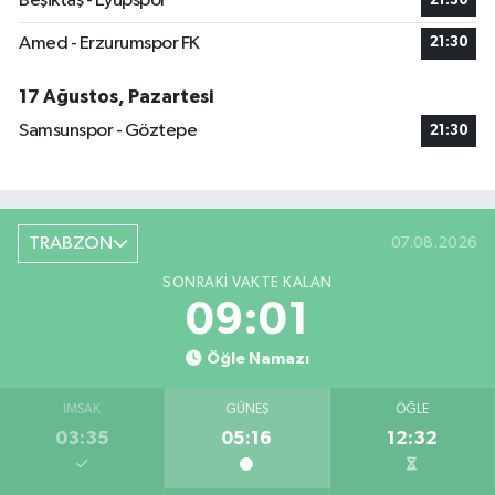
Beşiktaş - Eyüpspor
21:30
Amed - Erzurumspor FK
21:30
17 Ağustos, Pazartesi
Samsunspor - Göztepe
21:30
TRABZON
07.08.2026
SONRAKI VAKTE KALAN
09:00
Öğle Namazı
İMSAK
GÜNEŞ
ÖĞLE
03:35
05:16
12:32