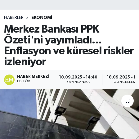
SİYASET
HABERLER
EKONOMİ
Merkez Bankası PPK
Teknoloji
Özeti'ni yayımladı...
TRABZON
Enflasyon ve küresel riskler
TRABZONSPOR
izleniyor
Yaşam
HABER MERKEZI
18.09.2025 - 14:40
18.09.2025 - 14
EDITÖR
YAYINLANMA
GÜNCELLEME