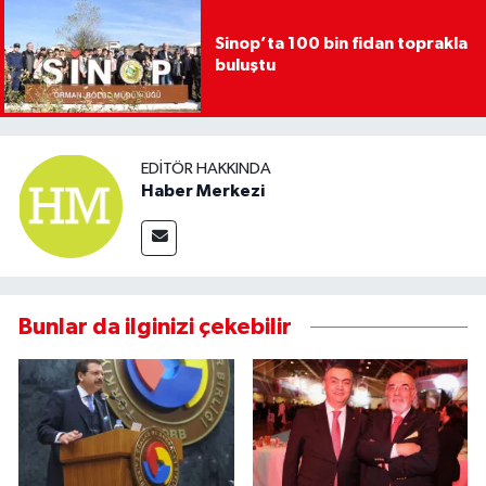
Sinop’ta 100 bin fidan toprakla
buluştu
EDITÖR HAKKINDA
Haber Merkezi
Bunlar da ilginizi çekebilir