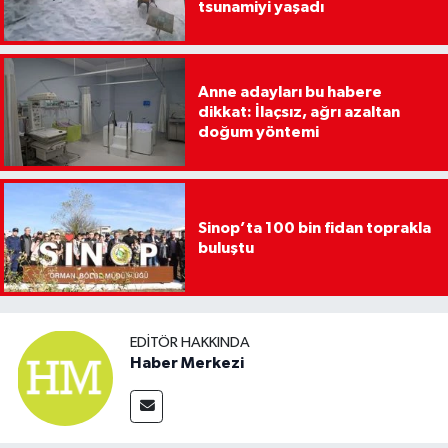
tsunamiyi yaşadı
Anne adayları bu habere
dikkat: İlaçsız, ağrı azaltan
doğum yöntemi
Sinop’ta 100 bin fidan toprakla
buluştu
EDITÖR HAKKINDA
Haber Merkezi