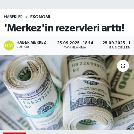
SİYASET
HABERLER
EKONOMİ
'Merkez'in rezervleri arttı!
Teknoloji
TRABZON
HABER MERKEZI
25.09.2025 - 18:14
25.09.2025 - 18
EDITÖR
YAYINLANMA
GÜNCELLEME
TRABZONSPOR
Yaşam