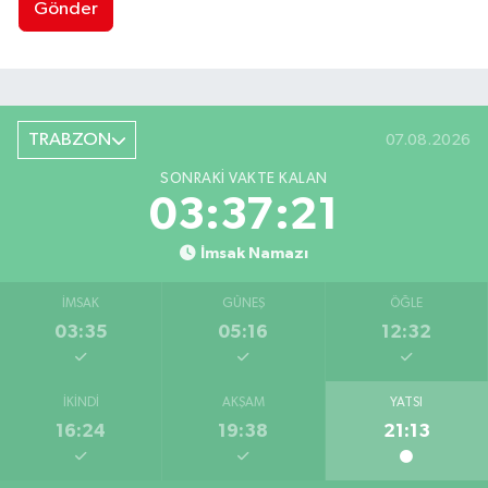
Gönder
TRABZON
07.08.2026
SONRAKI VAKTE KALAN
03:37:20
İmsak Namazı
İMSAK
GÜNEŞ
ÖĞLE
03:35
05:16
12:32
İKINDI
AKŞAM
YATSI
16:24
19:38
21:13