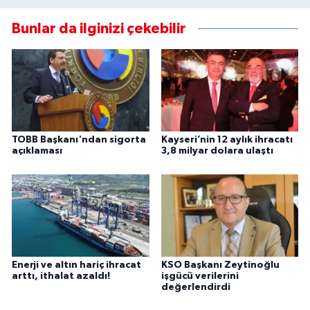
Bunlar da ilginizi çekebilir
TOBB Başkanı'ndan sigorta
Kayseri’nin 12 aylık ihracatı
açıklaması
3,8 milyar dolara ulaştı
Enerji ve altın hariç ihracat
KSO Başkanı Zeytinoğlu
arttı, ithalat azaldı!
işgücü verilerini
değerlendirdi