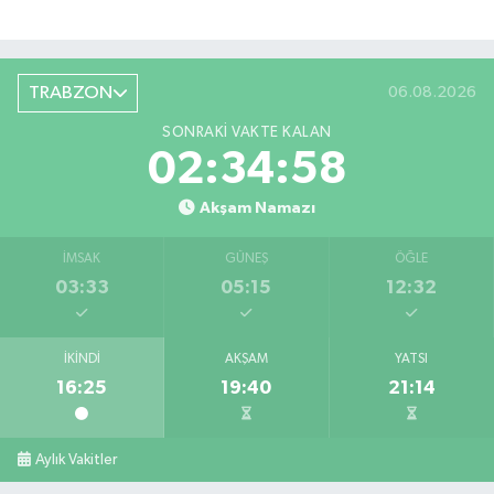
TRABZON
06.08.2026
SONRAKI VAKTE KALAN
02:34:57
Akşam Namazı
İMSAK
GÜNEŞ
ÖĞLE
03:33
05:15
12:32
İKINDI
AKŞAM
YATSI
16:25
19:40
21:14
Aylık Vakitler