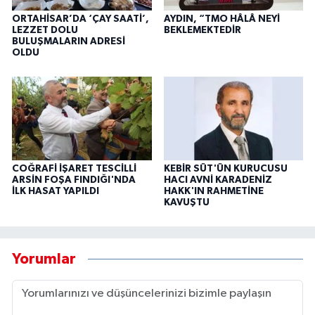
ORTAHİSAR’DA ‘ÇAY SAATİ’,
AYDIN, “TMO HÂLÂ NEYİ
LEZZET DOLU
BEKLEMEKTEDİR
BULUŞMALARIN ADRESİ
OLDU
COĞRAFİ İŞARET TESCİLLİ
KEBİR SÜT'ÜN KURUCUSU
ARSİN FOŞA FINDIĞI'NDA
HACI AVNİ KARADENİZ
İLK HASAT YAPILDI
HAKK'IN RAHMETİNE
KAVUŞTU
Yorumlar