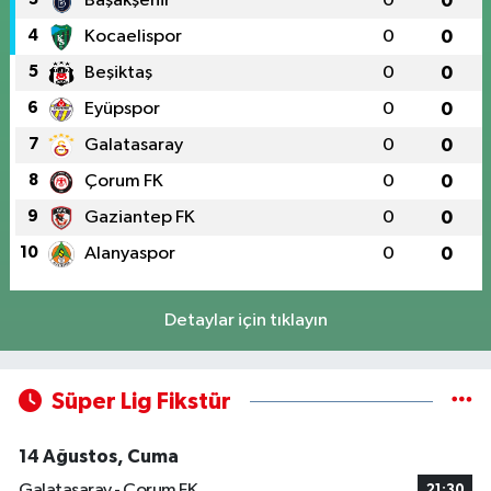
Başakşehir
0
0
4
Kocaelispor
0
0
5
Beşiktaş
0
0
6
Eyüpspor
0
0
7
Galatasaray
0
0
8
Çorum FK
0
0
9
Gaziantep FK
0
0
10
Alanyaspor
0
0
Detaylar için tıklayın
Süper Lig Fikstür
14 Ağustos, Cuma
Galatasaray - Çorum FK
21:30