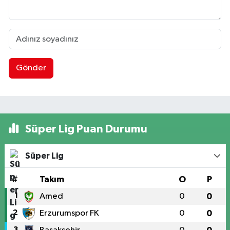
Gönder
Süper Lig Puan Durumu
Süper Lig
#
Takım
O
P
1
Amed
0
0
2
Erzurumspor FK
0
0
3