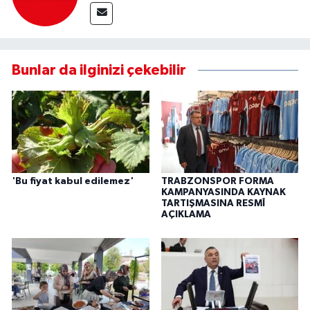
Bunlar da ilginizi çekebilir
'Bu fiyat kabul edilemez'
TRABZONSPOR FORMA
KAMPANYASINDA KAYNAK
TARTIŞMASINA RESMÎ
AÇIKLAMA