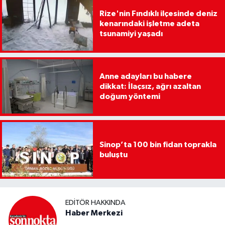
Rize'nin Fındıklı ilçesinde deniz
kenarındaki işletme adeta
tsunamiyi yaşadı
Anne adayları bu habere
dikkat: İlaçsız, ağrı azaltan
doğum yöntemi
Sinop’ta 100 bin fidan toprakla
buluştu
EDITÖR HAKKINDA
Haber Merkezi