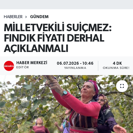
SİYASET
HABERLER
GÜNDEM
MİLLETVEKİLİ SUİÇMEZ:
Teknoloji
FINDIK FİYATI DERHAL
TRABZON
AÇIKLANMALI
TRABZONSPOR
HABER MERKEZI
06.07.2026 - 10:46
4 DK
EDITÖR
YAYINLANMA
OKUNMA SÜRESI
Yaşam