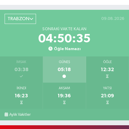
TRABZON
09.08.2026
SONRAKI VAKTE KALAN
04:50:34
Öğle Namazı
İMSAK
GÜNEŞ
ÖĞLE
03:38
05:18
12:32
İKINDI
AKŞAM
YATSI
16:23
19:36
21:09
Aylık Vakitler