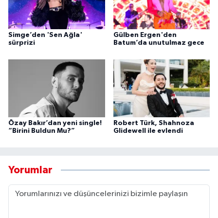
Simge’den 'Sen Ağla'
Gülben Ergen'den
sürprizi
Batum’da unutulmaz gece
Özay Bakır’dan yeni single!
Robert Türk, Shahnoza
“Birini Buldun Mu?”
Glidewell ile evlendi
Yorumlar