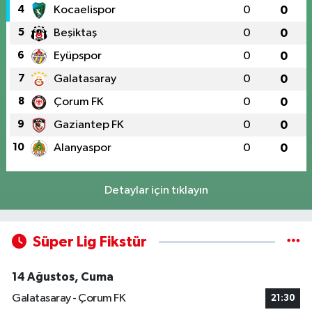
4
Kocaelispor
0
0
5
Beşiktaş
0
0
6
Eyüpspor
0
0
7
Galatasaray
0
0
8
Çorum FK
0
0
9
Gaziantep FK
0
0
10
Alanyaspor
0
0
Detaylar için tıklayın
Süper Lig Fikstür
14 Ağustos, Cuma
Galatasaray - Çorum FK
21:30