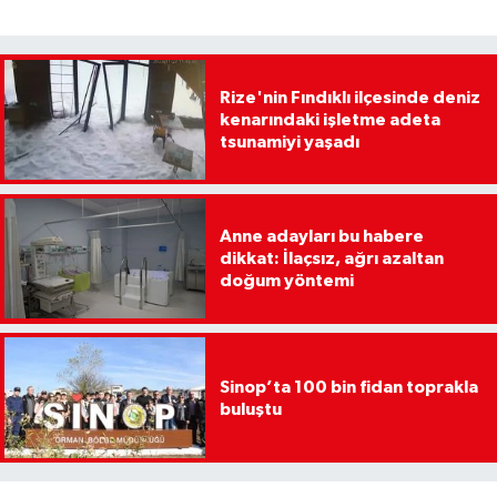
Rize'nin Fındıklı ilçesinde deniz
kenarındaki işletme adeta
tsunamiyi yaşadı
Anne adayları bu habere
dikkat: İlaçsız, ağrı azaltan
doğum yöntemi
Sinop’ta 100 bin fidan toprakla
buluştu