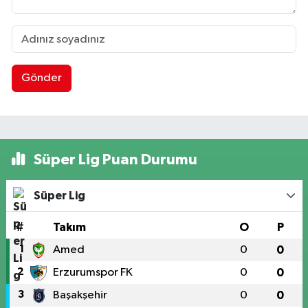
Gönder
Süper Lig Puan Durumu
Süper Lig
#
Takım
O
P
1
Amed
0
0
2
Erzurumspor FK
0
0
3
Başakşehir
0
0