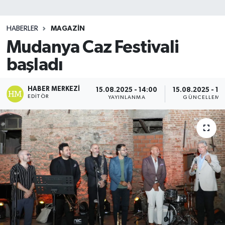
SİYASET
HABERLER
MAGAZİN
Mudanya Caz Festivali
Teknoloji
başladı
TRABZON
HABER MERKEZI
15.08.2025 - 14:00
15.08.2025 - 14
TRABZONSPOR
EDITÖR
YAYINLANMA
GÜNCELLEME
Yaşam