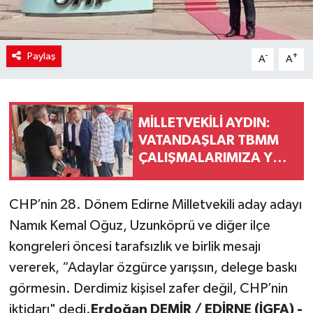
Paylaş
-
+
A
A
MİLLETVEKİLİ AYDIN:
VATANDAŞLAR TBMM
ÇALIŞMALARIMIZA YÖN
VERİYOR
CHP’nin 28. Dönem Edirne Milletvekili aday adayı
Namık Kemal Oğuz, Uzunköprü ve diğer ilçe
kongreleri öncesi tarafsızlık ve birlik mesajı
vererek, “Adaylar özgürce yarışsın, delege baskı
görmesin. Derdimiz kişisel zafer değil, CHP’nin
iktidarı" dedi.
Erdoğan DEMİR / EDİRNE (İGFA) -