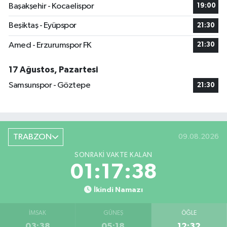
Başakşehir - Kocaelispor
19:00
Beşiktaş - Eyüpspor
21:30
Amed - Erzurumspor FK
21:30
17 Ağustos, Pazartesi
Samsunspor - Göztepe
21:30
TRABZON
09.08.2026
SONRAKI VAKTE KALAN
01:17:38
İkindi Namazı
İMSAK
GÜNEŞ
ÖĞLE
03:38
05:18
12:32