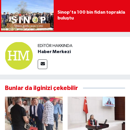
Sinop’ta 100 bin fidan toprakla
buluştu
EDITÖR HAKKINDA
Haber Merkezi
Bunlar da ilginizi çekebilir