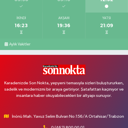
İKINDI
AKŞAM
YATSI
16:23
19:36
21:09
Aylık Vakitler
Karadenizde Son Nokta, yepyeni temasıyla sizleri buluştururken,
sadelik ve modernizmi bir araya getiriyor. Şatafattan kaçınıyor ve
insanlara haber okuyabilecekleri bir altyapı sunuyor.
İnönü Mah. Yavuz Selim Bulvarı No:156/A Ortahisar/Trabzon
0 (462) 800 00 01