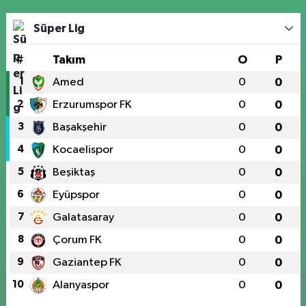
Süper Lig
#
Takım
O
P
1
Amed
0
0
2
Erzurumspor FK
0
0
3
Başakşehir
0
0
4
Kocaelispor
0
0
5
Beşiktaş
0
0
6
Eyüpspor
0
0
7
Galatasaray
0
0
8
Çorum FK
0
0
9
Gaziantep FK
0
0
10
Alanyaspor
0
0