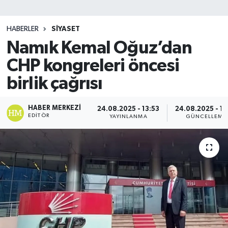
SİYASET
HABERLER
SİYASET
Namık Kemal Oğuz’dan
Teknoloji
CHP kongreleri öncesi
TRABZON
birlik çağrısı
TRABZONSPOR
HABER MERKEZI
24.08.2025 - 13:53
24.08.2025 - 13
EDITÖR
YAYINLANMA
GÜNCELLEME
Yaşam