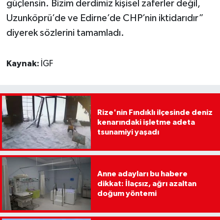
güçlensin. Bizim derdimiz kişisel zaferler değil,
Uzunköprü’de ve Edirne’de CHP’nin iktidarıdır”
diyerek sözlerini tamamladı.
Kaynak:
İGF
Rize'nin Fındıklı ilçesinde deniz
kenarındaki işletme adeta
tsunamiyi yaşadı
Anne adayları bu habere
dikkat: İlaçsız, ağrı azaltan
doğum yöntemi