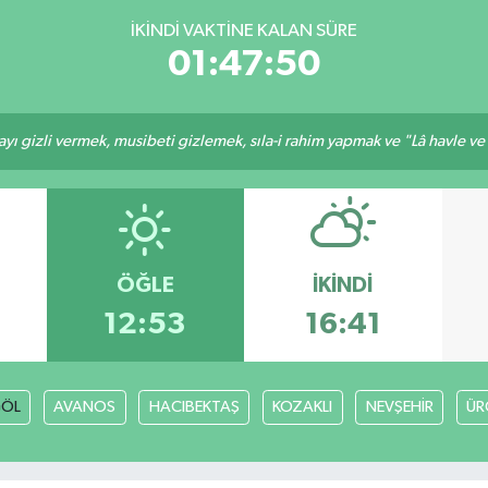
İKINDI VAKTINE KALAN SÜRE
01:47:49
ı gizli vermek, musibeti gizlemek, sıla-i rahim yapmak ve "Lâ havle ve lâ
ÖĞLE
İKINDI
12:53
16:41
GÖL
AVANOS
HACIBEKTAŞ
KOZAKLI
NEVŞEHİR
ÜR