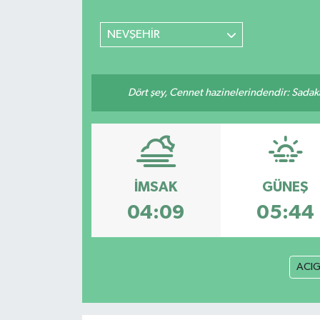
SİYASET
NEVŞEHİR
Teknoloji
Dört şey, Cennet hazinelerindendir: Sadakay
TRABZON
TRABZONSPOR
Yaşam
İMSAK
GÜNEŞ
04:09
05:44
ACI