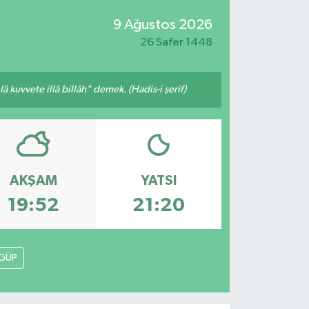
9 Ağustos 2026
26 Safer 1448
 kuvvete illâ billâh" demek. (Hadis-i şerif)
AKŞAM
YATSI
19:52
21:20
GÜP