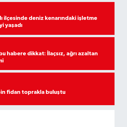
lı ilçesinde deniz kenarındaki işletme
yi yaşadı
u habere dikkat: İlaçsız, ağrı azaltan
mi
in fidan toprakla buluştu