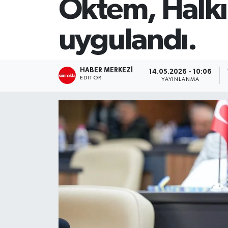
Öktem, Halkı
SİYASET
uygulandı.
Teknoloji
TRABZON
HABER MERKEZI
14.05.2026 - 10:06
EDITÖR
YAYINLANMA
TRABZONSPOR
Yaşam