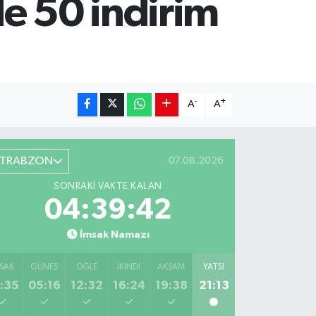
e 50 indirim
-
+
A
A
TRABZON
07.08.2026
SONRAKI VAKTE KALAN
04:39:41
İmsak Namazı
SAK
GÜNEŞ
ÖĞLE
İKINDI
AKŞAM
YATSI
:35
05:16
12:32
16:24
19:38
21:13