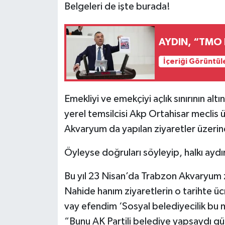
Belgeleri de işte burada!
AYDIN, “TMO 
İçeriği Görüntül
Emekliyi ve emekçiyi açlık sınırının a
yerel temsilcisi Akp Ortahisar meclis
Akvaryum da yapılan ziyaretler üzerin
Öyleyse doğruları söyleyip, halkı ayd
Bu yıl 23 Nisan’da Trabzon Akvaryum 
Nahide hanım ziyaretlerin o tarihte ü
vay efendim ‘Sosyal belediyecilik bu 
“Bunu AK Partili belediye yapsaydı gün