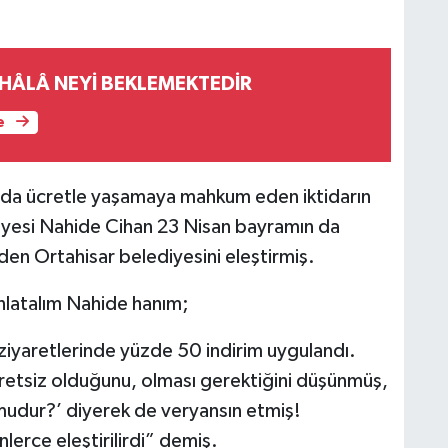
HÂLÂ NEYİ BEKLEMEKTEDİR
e
ltında ücretle yaşamaya mahkum eden iktidarın
 üyesi Nahide Cihan 23 Nisan bayramın da
den Ortahisar belediyesini eleştirmiş.
ınlatalım Nahide hanım;
ziyaretlerinde yüzde 50 indirim uygulandı.
cretsiz olduğunu, olması gerektiğini düşünmüş,
mudur?’ diyerek de veryansın etmiş!
lerce eleştirilirdi” demiş.