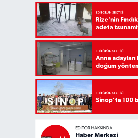
EDITÖRÜN SEÇTIĞI
Rize'nin Fındık
adeta tsunami
EDITÖRÜN SEÇTIĞI
Anne adayları b
doğum yönte
EDITÖRÜN SEÇTIĞI
Sinop’ta 100 b
EDITÖR HAKKINDA
Haber Merkezi