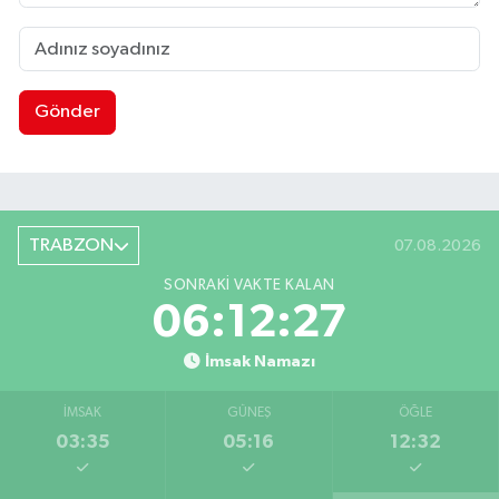
Gönder
TRABZON
07.08.2026
SONRAKI VAKTE KALAN
06:12:26
İmsak Namazı
İMSAK
GÜNEŞ
ÖĞLE
03:35
05:16
12:32