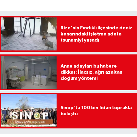
Rize'nin Fındıklı ilçesinde deniz
kenarındaki işletme adeta
tsunamiyi yaşadı
Anne adayları bu habere
dikkat: İlaçsız, ağrı azaltan
doğum yöntemi
Sinop’ta 100 bin fidan toprakla
buluştu