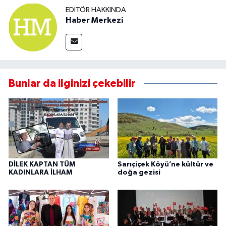
EDITÖR HAKKINDA
Haber Merkezi
Bunlar da ilginizi çekebilir
DİLEK KAPTAN TÜM
Sarıçiçek Köyü’ne kültür ve
KADINLARA İLHAM
doğa gezisi