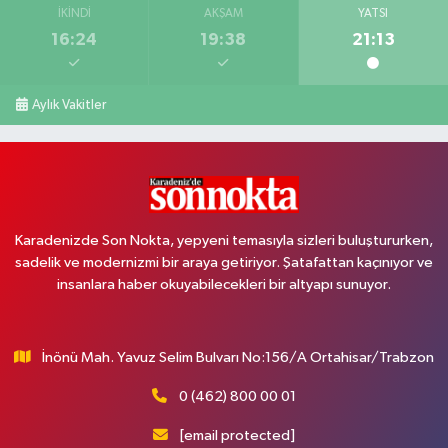
İKINDI
AKŞAM
YATSI
16:24
19:38
21:13
Aylık Vakitler
Karadenizde Son Nokta, yepyeni temasıyla sizleri buluştururken,
sadelik ve modernizmi bir araya getiriyor. Şatafattan kaçınıyor ve
insanlara haber okuyabilecekleri bir altyapı sunuyor.
İnönü Mah. Yavuz Selim Bulvarı No:156/A Ortahisar/Trabzon
0 (462) 800 00 01
[email protected]