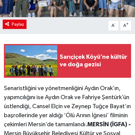
Paylaş
-
+
A
A
Sarıçiçek Köyü’ne kültür
ve doğa gezisi
Senaristliğini ve yönetmenliğini Aydın Orak’ın,
yapımcılığını ise Aydın Orak ve Fahriye Şentürk’ün
üstlendiği, Cansel Elçin ve Zeynep Tuğçe Bayat’ın
başrollerinde yer aldığı ‘Ölü Arının İğnesi’ filminin
çekimleri Mersin’de tamamlandı.
MERSİN (İGFA) -
Mersin Büyükşehir Belediyesi Kültür ve Sosyal