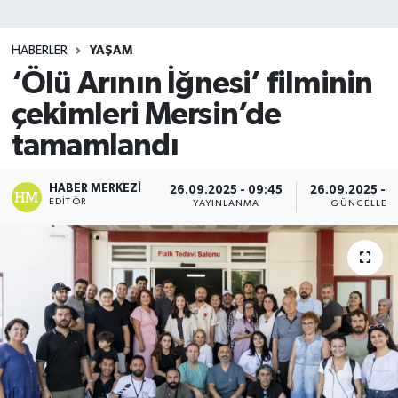
SİYASET
HABERLER
YAŞAM
‘Ölü Arının İğnesi’ filminin
Teknoloji
çekimleri Mersin’de
TRABZON
tamamlandı
TRABZONSPOR
HABER MERKEZI
26.09.2025 - 09:45
26.09.2025 - 
EDITÖR
YAYINLANMA
GÜNCELLEM
Yaşam