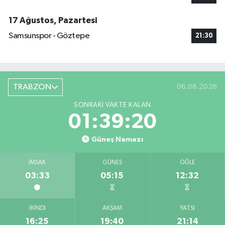
17 Ağustos, Pazartesi
Samsunspor - Göztepe
21:30
TRABZON
06.08.2026
SONRAKI VAKTE KALAN
01:39:19
Güneş Namazı
İMSAK
GÜNEŞ
ÖĞLE
03:33
05:15
12:32
İKINDI
AKŞAM
YATSI
16:25
19:40
21:14