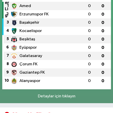
1
Amed
0
0
2
Erzurumspor FK
0
0
3
Başakşehir
0
0
4
Kocaelispor
0
0
5
Beşiktaş
0
0
6
Eyüpspor
0
0
7
Galatasaray
0
0
8
Çorum FK
0
0
9
Gaziantep FK
0
0
10
Alanyaspor
0
0
Detaylar için tıklayın