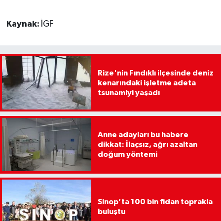
Kaynak:
İGF
Rize'nin Fındıklı ilçesinde deniz
kenarındaki işletme adeta
tsunamiyi yaşadı
Anne adayları bu habere
dikkat: İlaçsız, ağrı azaltan
doğum yöntemi
Sinop’ta 100 bin fidan toprakla
buluştu