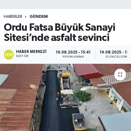
SİYASET
HABERLER
GÜNDEM
Ordu Fatsa Büyük Sanayi
Teknoloji
Sitesi’nde asfalt sevinci
TRABZON
HABER MERKEZI
19.08.2025 - 15:41
19.08.2025 - 15
TRABZONSPOR
EDITÖR
YAYINLANMA
GÜNCELLEME
Yaşam