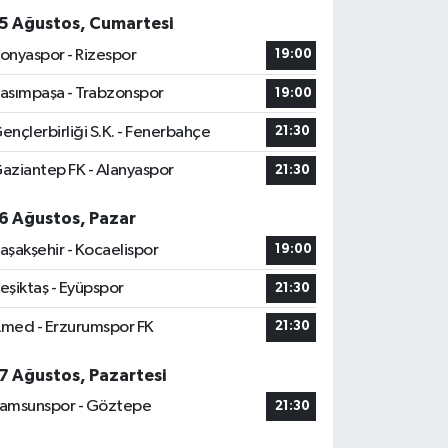
5 Ağustos, Cumartesi
onyaspor - Rizespor
19:00
asımpaşa - Trabzonspor
19:00
ençlerbirliği S.K. - Fenerbahçe
21:30
aziantep FK - Alanyaspor
21:30
6 Ağustos, Pazar
aşakşehir - Kocaelispor
19:00
eşiktaş - Eyüpspor
21:30
med - Erzurumspor FK
21:30
7 Ağustos, Pazartesi
amsunspor - Göztepe
21:30