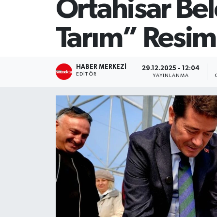
Ortahisar Be
SİYASET
Tarım” Resim
Teknoloji
TRABZON
HABER MERKEZI
29.12.2025 - 12:04
EDITÖR
YAYINLANMA
TRABZONSPOR
Yaşam