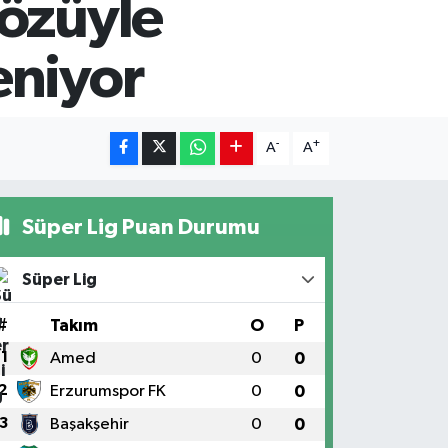
Gözüyle
eniyor
-
+
A
A
Süper Lig Puan Durumu
Süper Lig
#
Takım
O
P
1
Amed
0
0
2
Erzurumspor FK
0
0
3
Başakşehir
0
0