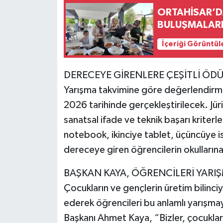
ORTAHİSAR’DA
BULUŞMALARI
İçeriği Görüntül
DERECEYE GİRENLERE ÇEŞİTLİ ÖDÜ
Yarışma takvimine göre değerlendirme
2026 tarihinde gerçekleştirilecek. Jü
sanatsal ifade ve teknik başarı kriterl
notebook, ikinciye tablet, üçüncüye is
dereceye giren öğrencilerin okulların
BAŞKAN KAYA, ÖĞRENCİLERİ YARIŞ
Çocukların ve gençlerin üretim bilinci
ederek öğrencileri bu anlamlı yarışm
Başkanı Ahmet Kaya, “Bizler, çocukları