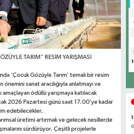
ÖZÜYLE TARIM” RESİM YARIŞMASI
1
sında ‘Çocuk Gözüyle Tarım’ temalı bir resim
n önemini sanat aracılığıyla anlatmayı ve
yı amaçlayan ödüllü yarışmaya katılacak
 Ocak 2026 Pazartesi günü saat 17.00’ye kadar
im edebilecekler.
1
arımsal üretimi artırmak ve gelecek nesillerde
G
şmalarını sürdürüyor. Çeşitli projelerle