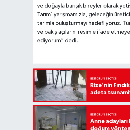
ve doğayla barışık bireyler olarak y
Tarım’ yarışmamızla, geleceğin üreticile
tarımla buluşturmayı hedefliyoruz. Tüm
ve bakış açılarını resimle ifade etmey
ediyorum” dedi.
EDITÖRÜN SEÇTIĞI
Rize'nin Fındık
adeta tsunami
EDITÖRÜN SEÇTIĞI
Anne adayları b
doğum yönte