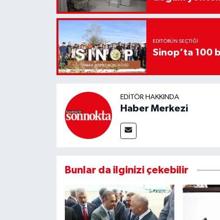
EDITÖRÜN SEÇTIĞI
Sinop’ta 100 b
EDITÖR HAKKINDA
Haber Merkezi
Bunlar da ilginizi çekebilir