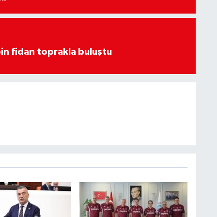
in fidan toprakla buluştu