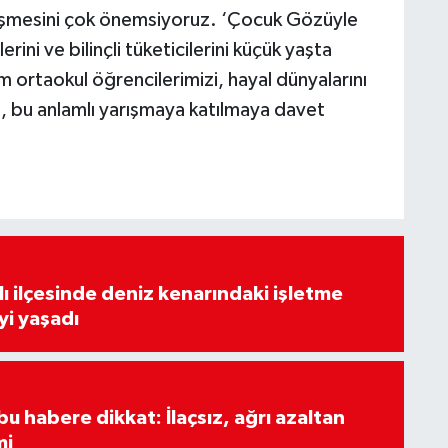
etişmesini çok önemsiyoruz. ‘Çocuk Gözüyle
rini ve bilinçli tüketicilerini küçük yaşta
 ortaokul öğrencilerimizi, hayal dünyalarını
e, bu anlamlı yarışmaya katılmaya davet
lı ilçesinde deniz kenarındaki işletme
yi yaşadı
u habere dikkat: İlaçsız, ağrı azaltan
mi