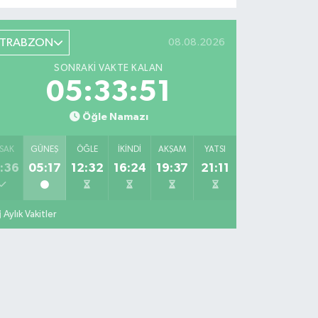
TRABZON
08.08.2026
SONRAKI VAKTE KALAN
05:33:50
Öğle Namazı
SAK
GÜNEŞ
ÖĞLE
İKINDI
AKŞAM
YATSI
:36
05:17
12:32
16:24
19:37
21:11
Aylık Vakitler