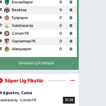
4
Kocaelispor
0
0
5
Beşiktaş
0
0
6
Eyüpspor
0
0
7
Galatasaray
0
0
8
Çorum FK
0
0
9
Gaziantep FK
0
0
0
Alanyaspor
0
0
Detaylar için tıklayın
Süper Lig Fikstür
4 Ağustos, Cuma
alatasaray - Çorum FK
21:30