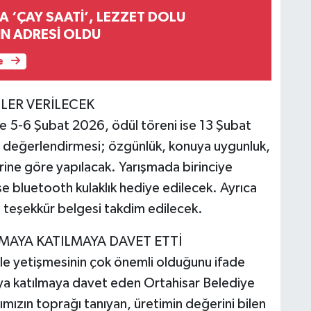
 ‘ÇAY SAATİ’, LEZZET DOLU
N ADRESİ OLDU
e
LER VERİLECEK
 5-6 Şubat 2026, ödül töreni ise 13 Şubat
ri değerlendirmesi; özgünlük, konuya uygunluk,
erine göre yapılacak. Yarışmada birinciye
e bluetooth kulaklık hediye edilecek. Ayrıca
a teşekkür belgesi takdim edilecek.
MAYA KATILMAYA DAVET ETTİ
yle yetişmesinin çok önemli olduğunu ifade
aya katılmaya davet eden Ortahisar Belediye
mızın toprağı tanıyan, üretimin değerini bilen