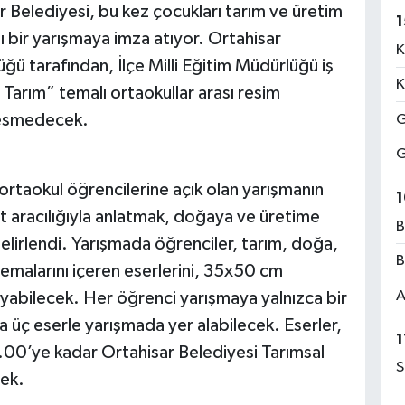
 Belediyesi, bu kez çocukları tarım ve üretim
1
 bir yarışmaya imza atıyor. Ortahisar
K
ü tarafından, İlçe Milli Eğitim Müdürlüğü iş
K
Tarım” temalı ortaokullar arası resim
 resmedecek.
G
G
m ortaokul öğrencilerine açık olan yarışmanın
1
t aracılığıyla anlatmak, doğaya ve üretime
B
belirlendi. Yarışmada öğrenciler, tarım, doğa,
B
 temalarını içeren eserlerini, 35x50 cm
A
ayabilecek. Her öğrenci yarışmaya yalnızca bir
la üç eserle yarışmada yer alabilecek. Eserler,
1
00’ye kadar Ortahisar Belediyesi Tarımsal
S
ek.