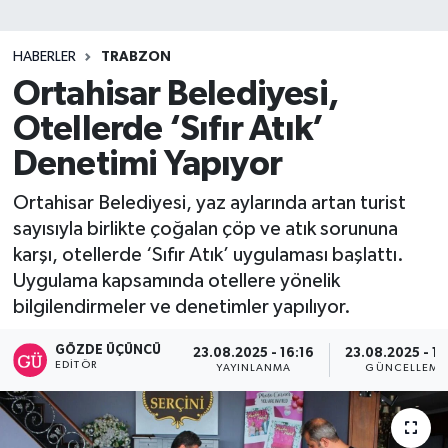
SİYASET
HABERLER
TRABZON
Ortahisar Belediyesi,
Teknoloji
Otellerde ‘Sıfır Atık’
TRABZON
Denetimi Yapıyor
TRABZONSPOR
Ortahisar Belediyesi, yaz aylarında artan turist
sayısıyla birlikte çoğalan çöp ve atık sorununa
Yaşam
karşı, otellerde ‘Sıfır Atık’ uygulaması başlattı.
Uygulama kapsamında otellere yönelik
bilgilendirmeler ve denetimler yapılıyor.
GÖZDE ÜÇÜNCÜ
23.08.2025 - 16:16
23.08.2025 - 16
EDITÖR
YAYINLANMA
GÜNCELLEME